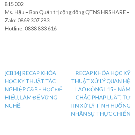
815 002
Ms. Hậu – Ban Quản trị cộng đồng QTNS HRSHARE –
Zalo: 0869 307 283
Hotline: 0838 833 616
Post
[CB14] RECAP KHÓA
RECAP KHÓA HỌC KỸ
HỌC KỸ THUẬT TÁC
THUẬT XỬ LÝ QUAN HỆ
navigation
NGHIỆP C&B – HỌC ĐỂ
LAO ĐỘNG L15 – NẮM
HIỂU, LÀM ĐỂ VỮNG
CHẮC PHÁP LUẬT, TỰ
NGHỀ
TIN XỬ LÝ TÌNH HUỐNG
NHÂN SỰ THỰC CHIẾN