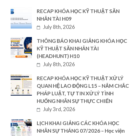
RECAP KHÓA HỌC KỸ THUẬT SĂN
NHÂN TÀI H09
July 8th, 2026
THÔNG BÁO KHAI GIẢNG KHÓA HỌC
KỸ THUẬT SĂN NHÂN TÀI
(HEADHUNT) H10
July 8th, 2026
RECAP KHÓA HỌC KỸ THUẬT XỬ LÝ
QUAN HỆ LAO ĐỘNG L15 – NẮM CHẮC
PHÁP LUẬT, TỰ TIN XỬ LÝ TÌNH
HUỐNG NHÂN SỰ THỰC CHIẾN
July 3rd, 2026
LỊCH KHAI GIẢNG CÁC KHÓA HỌC
NHÂN SỰ THÁNG 07/2026 – Học viện