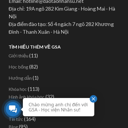
Email: hotline@daotaonhansu.net
Địa chỉ: 19A ngõ 282 Kim Giang - Hoàng Mai - Hà
Nội
Địa điểm đào tạo: Số 4 ngách 7 ngõ 282 Khương
Đình - Thanh Xuân - Hà Nội
TÌM HIỂU THÊM VỀ GSA
(11)
Giới thiệu
(82)
Học bổng
(1)
Hướng dẫn
(113)
Khóa học
(32)
Hình ảnh khóa học
Chào mừng anh chị đến với
(62)
Thông báo Khóa học
GSA - Học viện Nhân sư!
(164)
Tin tức
(95)
Blog