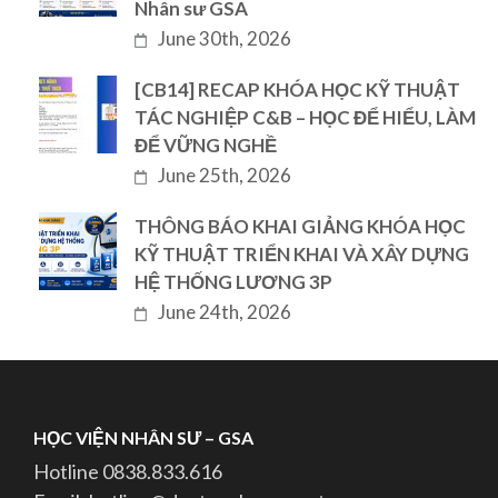
Nhân sư GSA
June 30th, 2026
[CB14] RECAP KHÓA HỌC KỸ THUẬT
TÁC NGHIỆP C&B – HỌC ĐỂ HIỂU, LÀM
ĐỂ VỮNG NGHỀ
June 25th, 2026
THÔNG BÁO KHAI GIẢNG KHÓA HỌC
KỸ THUẬT TRIỂN KHAI VÀ XÂY DỰNG
HỆ THỐNG LƯƠNG 3P
June 24th, 2026
HỌC VIỆN NHÂN SƯ – GSA
Hotline 0838.833.616