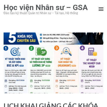
Skip
Học viện Nhân sư – GSA
to
Đào tạo kỹ thuật Quản trị Nhân sự – Tái tạo, Hệ thống
content
(Press
Enter)
LỊCH KHAI GIẢNG CÁC KHÓA