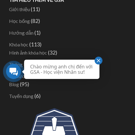
(11)
Giới thiệu
(82)
Học bổng
(1)
Hướng dẫn
(113)
Khóa học
(32)
Hình ảnh khóa học
(62)
Thông báo Khóa học
Chào mừng anh chị đến với
GSA - Học viện Nhân sư!
(164)
Tin tức
(95)
Blog
(6)
Tuyển dụng