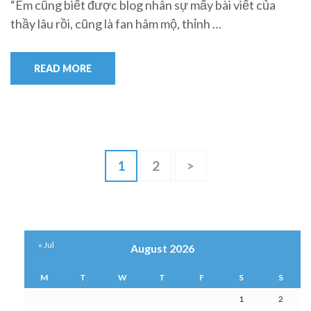
“Em cũng biết được blog nhân sự mấy bài viết của
thầy lâu rồi, cũng là fan hâm mộ, thỉnh …
READ MORE
Posts
Page
Page
1
2
>
navigation
« Jul
August 2026
M
T
W
T
F
S
S
1
2