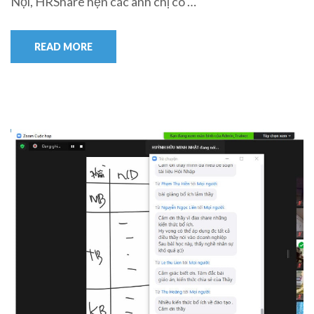
Nội, HRShare hẹn các anh chị có …
READ MORE