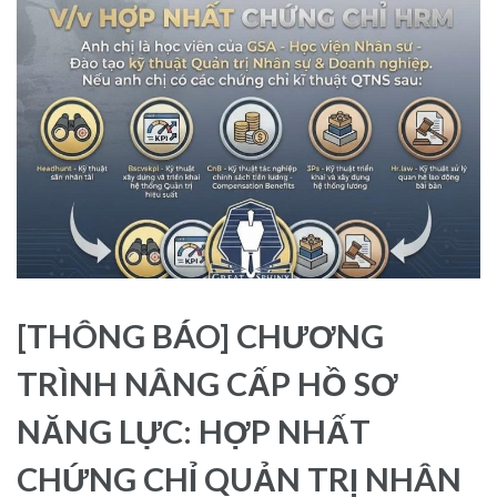
[THÔNG BÁO] CHƯƠNG
TRÌNH NÂNG CẤP HỒ SƠ
NĂNG LỰC: HỢP NHẤT
CHỨNG CHỈ QUẢN TRỊ NHÂN