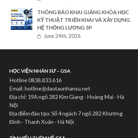
THÔNG BÁO KHAI GIẢNG KHÓA HỌC
KỸ THUẬT TRIỂN KHAI VÀ XÂY DỰNG
HỆ THỐNG LƯƠNG 3P
June 24th, 2026
HỌC VIỆN NHÂN SƯ – GSA
Hotline 0838.833.616
Email: hotline@daotaonhansu.net
Địa chỉ: 19A ngõ 282 Kim Giang - Hoàng Mai - Hà
Nội
Địa điểm đào tạo: Số 4 ngách 7 ngõ 282 Khương
Đình - Thanh Xuân - Hà Nội
TÌM HIỂU THÊM VỀ GSA