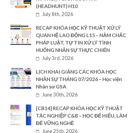
(HEADHUNT) H10
July 8th, 2026
RECAP KHÓA HỌC KỸ THUẬT XỬ LÝ
QUAN HỆ LAO ĐỘNG L15 – NẮM CHẮC
PHÁP LUẬT, TỰ TIN XỬ LÝ TÌNH
HUỐNG NHÂN SỰ THỰC CHIẾN
July 3rd, 2026
LỊCH KHAI GIẢNG CÁC KHÓA HỌC
NHÂN SỰ THÁNG 07/2026 – Học viện
Nhân sư GSA
June 30th, 2026
[CB14] RECAP KHÓA HỌC KỸ THUẬT
TÁC NGHIỆP C&B – HỌC ĐỂ HIỂU, LÀM
ĐỂ VỮNG NGHỀ
June 25th, 2026