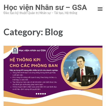
Skip
Học viện Nhân sư – GSA
to
Đào tạo kỹ thuật Quản trị Nhân sự – Tái tạo, Hệ thống
content
(Press
Enter)
Category:
Blog