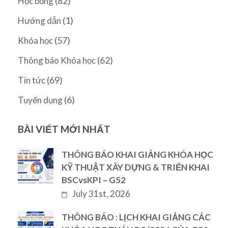
(82)
Học bổng
(1)
Hướng dẫn
(57)
Khóa học
(62)
Thông báo Khóa học
(69)
Tin tức
(6)
Tuyển dụng
BÀI VIẾT MỚI NHẤT
THÔNG BÁO KHAI GIẢNG KHÓA HỌC
KỸ THUẬT XÂY DỰNG & TRIỂN KHAI
BSCvsKPI – G52
July 31st, 2026
THÔNG BÁO : LỊCH KHAI GIẢNG CÁC