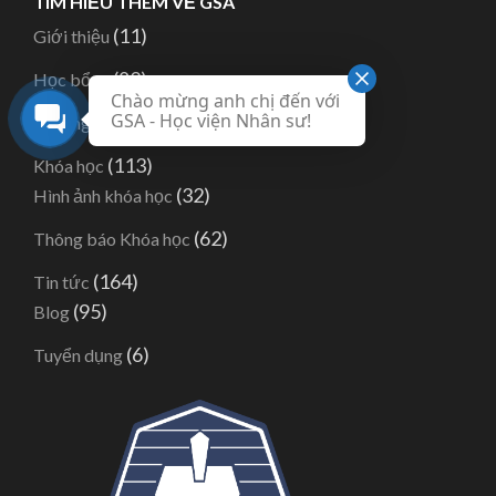
TÌM HIỂU THÊM VỀ GSA
(11)
Giới thiệu
(82)
Học bổng
Chào mừng anh chị đến với
GSA - Học viện Nhân sư!
(1)
Hướng dẫn
(113)
Khóa học
(32)
Hình ảnh khóa học
(62)
Thông báo Khóa học
(164)
Tin tức
(95)
Blog
(6)
Tuyển dụng