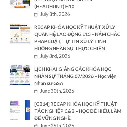
(HEADHUNT) H10
July 8th, 2026
RECAP KHÓA HỌC KỸ THUẬT XỬ LÝ
QUAN HỆ LAO ĐỘNG L15 – NẮM CHẮC
PHÁP LUẬT, TỰ TIN XỬ LÝ TÌNH
HUỐNG NHÂN SỰ THỰC CHIẾN
July 3rd, 2026
LỊCH KHAI GIẢNG CÁC KHÓA HỌC
NHÂN SỰ THÁNG 07/2026 – Học viện
Nhân sư GSA
June 30th, 2026
[CB14] RECAP KHÓA HỌC KỸ THUẬT
TÁC NGHIỆP C&B – HỌC ĐỂ HIỂU, LÀM
ĐỂ VỮNG NGHỀ
June 25th, 2026