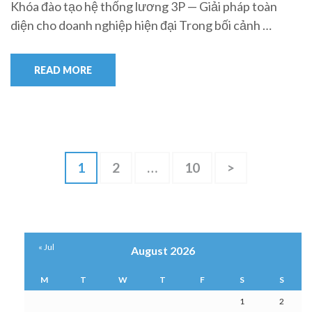
Khóa đào tạo hệ thống lương 3P — Giải pháp toàn
diện cho doanh nghiệp hiện đại Trong bối cảnh …
READ MORE
Posts
Page
Page
Page
1
2
…
10
>
navigation
« Jul
August 2026
M
T
W
T
F
S
S
1
2