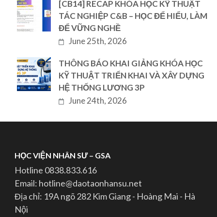
[CB14] RECAP KHÓA HỌC KỸ THUẬT
TÁC NGHIỆP C&B – HỌC ĐỂ HIỂU, LÀM
ĐỂ VỮNG NGHỀ
June 25th, 2026
THÔNG BÁO KHAI GIẢNG KHÓA HỌC
KỸ THUẬT TRIỂN KHAI VÀ XÂY DỰNG
HỆ THỐNG LƯƠNG 3P
June 24th, 2026
HỌC VIỆN NHÂN SƯ – GSA
Hotline 0838.833.616
Email: hotline@daotaonhansu.net
Địa chỉ: 19A ngõ 282 Kim Giang - Hoàng Mai - Hà
Nội