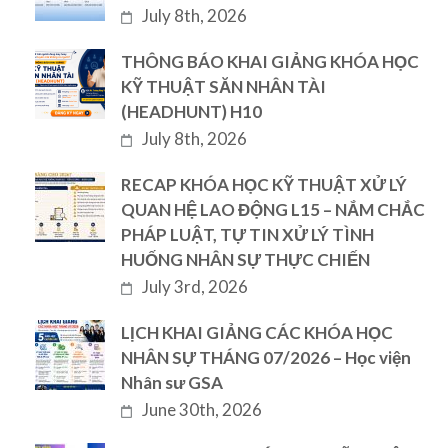
July 8th, 2026
THÔNG BÁO KHAI GIẢNG KHÓA HỌC
KỸ THUẬT SĂN NHÂN TÀI
(HEADHUNT) H10
July 8th, 2026
RECAP KHÓA HỌC KỸ THUẬT XỬ LÝ
QUAN HỆ LAO ĐỘNG L15 – NẮM CHẮC
PHÁP LUẬT, TỰ TIN XỬ LÝ TÌNH
HUỐNG NHÂN SỰ THỰC CHIẾN
July 3rd, 2026
LỊCH KHAI GIẢNG CÁC KHÓA HỌC
NHÂN SỰ THÁNG 07/2026 – Học viện
Nhân sư GSA
June 30th, 2026