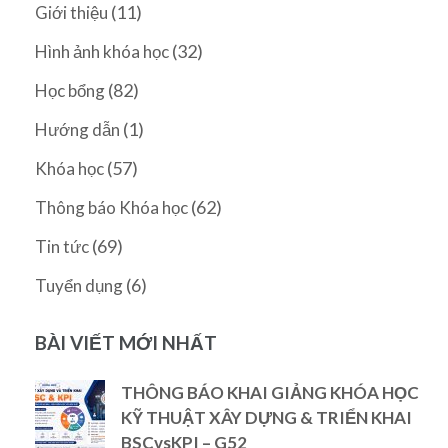
(11)
Giới thiệu
(32)
Hình ảnh khóa học
(82)
Học bổng
(1)
Hướng dẫn
(57)
Khóa học
(62)
Thông báo Khóa học
(69)
Tin tức
(6)
Tuyển dụng
BÀI VIẾT MỚI NHẤT
THÔNG BÁO KHAI GIẢNG KHÓA HỌC
KỸ THUẬT XÂY DỰNG & TRIỂN KHAI
BSCvsKPI – G52