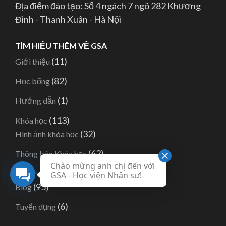
Địa điểm đào tạo: Số 4 ngách 7 ngõ 282 Khương
Đình - Thanh Xuân - Hà Nội
TÌM HIỂU THÊM VỀ GSA
(11)
Giới thiệu
(82)
Học bổng
(1)
Hướng dẫn
(113)
Khóa học
(32)
Hình ảnh khóa học
(62)
Thông báo Khóa học
Chào mừng anh chị đến với
(164)
Tin tức
GSA - Học viện Nhân sư!
(95)
Blog
(6)
Tuyển dụng