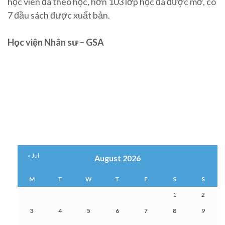
học viên đã theo học, hơn 103 lớp học đã được mở, có
7 đầu sách được xuất bản.
Học viện Nhân sư – GSA
« Jul
August 2026
M
T
W
T
F
S
S
1
2
3
4
5
6
7
8
9