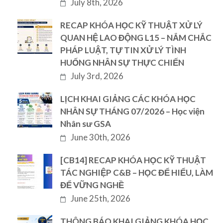
July 8th, 2026
RECAP KHÓA HỌC KỸ THUẬT XỬ LÝ
QUAN HỆ LAO ĐỘNG L15 – NẮM CHẮC
PHÁP LUẬT, TỰ TIN XỬ LÝ TÌNH
HUỐNG NHÂN SỰ THỰC CHIẾN
July 3rd, 2026
LỊCH KHAI GIẢNG CÁC KHÓA HỌC
NHÂN SỰ THÁNG 07/2026 – Học viện
Nhân sư GSA
June 30th, 2026
[CB14] RECAP KHÓA HỌC KỸ THUẬT
TÁC NGHIỆP C&B – HỌC ĐỂ HIỂU, LÀM
ĐỂ VỮNG NGHỀ
June 25th, 2026
THÔNG BÁO KHAI GIẢNG KHÓA HỌC