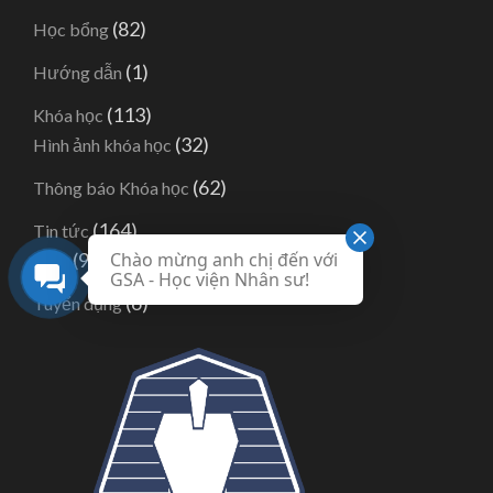
(82)
Học bổng
(1)
Hướng dẫn
(113)
Khóa học
(32)
Hình ảnh khóa học
(62)
Thông báo Khóa học
(164)
Tin tức
(95)
Chào mừng anh chị đến với
Blog
GSA - Học viện Nhân sư!
(6)
Tuyển dụng