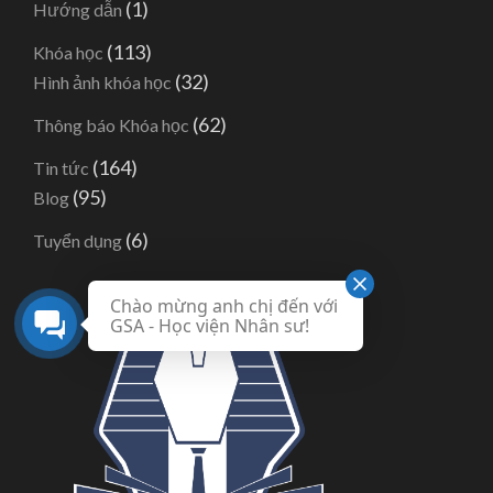
(1)
Hướng dẫn
(113)
Khóa học
(32)
Hình ảnh khóa học
(62)
Thông báo Khóa học
(164)
Tin tức
(95)
Blog
(6)
Tuyển dụng
Chào mừng anh chị đến với
GSA - Học viện Nhân sư!