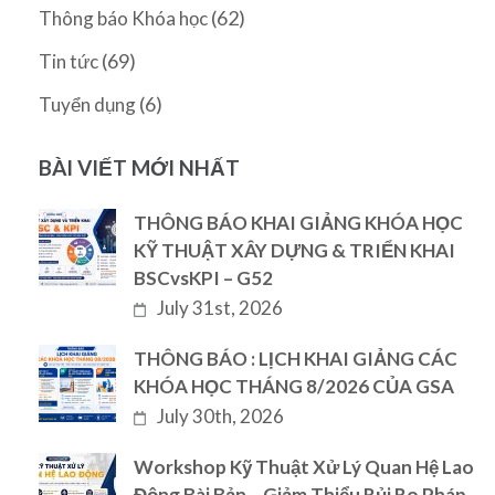
(62)
Thông báo Khóa học
(69)
Tin tức
(6)
Tuyển dụng
BÀI VIẾT MỚI NHẤT
THÔNG BÁO KHAI GIẢNG KHÓA HỌC
KỸ THUẬT XÂY DỰNG & TRIỂN KHAI
BSCvsKPI – G52
July 31st, 2026
THÔNG BÁO : LỊCH KHAI GIẢNG CÁC
KHÓA HỌC THÁNG 8/2026 CỦA GSA
July 30th, 2026
Workshop Kỹ Thuật Xử Lý Quan Hệ Lao
Động Bài Bản – Giảm Thiểu Rủi Ro Pháp