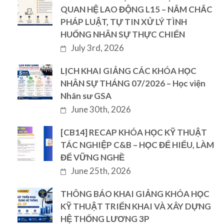
QUAN HỆ LAO ĐỘNG L15 – NẮM CHẮC
PHÁP LUẬT, TỰ TIN XỬ LÝ TÌNH
HUỐNG NHÂN SỰ THỰC CHIẾN
July 3rd, 2026
LỊCH KHAI GIẢNG CÁC KHÓA HỌC
NHÂN SỰ THÁNG 07/2026 – Học viện
Nhân sư GSA
June 30th, 2026
[CB14] RECAP KHÓA HỌC KỸ THUẬT
TÁC NGHIỆP C&B – HỌC ĐỂ HIỂU, LÀM
ĐỂ VỮNG NGHỀ
June 25th, 2026
THÔNG BÁO KHAI GIẢNG KHÓA HỌC
KỸ THUẬT TRIỂN KHAI VÀ XÂY DỰNG
HỆ THỐNG LƯƠNG 3P