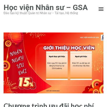
Skip
Học viện Nhân sư – GSA
to
Đào tạo kỹ thuật Quản trị Nhân sự – Tái tạo, Hệ thống
content
(Press
Enter)
Chương trình ưu đãi học phí