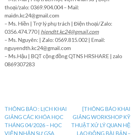
thoại/zalo: 0369.904.004 – Mail:
maidn.kc24@gmail.com
– Ms. Hiền | Trợ lý phụ trách | Điện thoại/Zalo:
0356.474.770 |
hiendtt.kc24@gmail.com
– Ms. Nguyên: | Zalo: 0569.815.002 | Email:
nguyendth.kc24@gmail.com
– Ms.Hậu | BQT cộng đồng QTNS HRSHARE | zalo
0869307283
Post
THÔNG BÁO : LỊCH KHAI
[THÔNG BÁO KHAI
GIẢNG CÁC KHÓA HỌC
GIẢNG WORKSHOP KỸ
navigation
THÁNG 04/2026 – HỌC
THUẬT XỬ LÝ QUAN HỆ
VIỆN NHÂN SƯ GSA
LAO ĐỘNG BÀI BẢN –