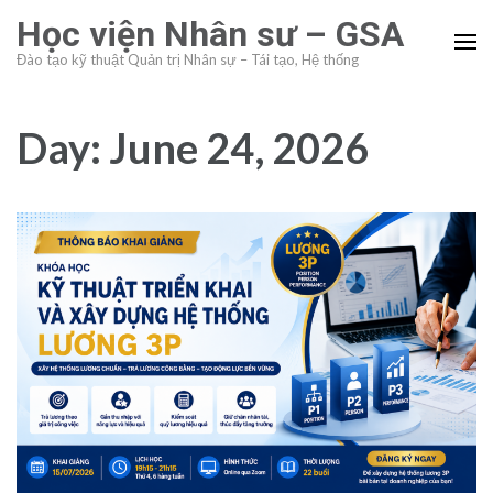
Skip
Học viện Nhân sư – GSA
to
Đào tạo kỹ thuật Quản trị Nhân sự – Tái tạo, Hệ thống
content
(Press
Enter)
Day:
June 24, 2026