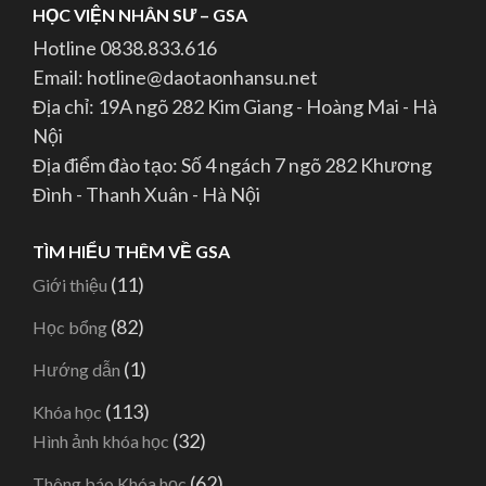
HỌC VIỆN NHÂN SƯ – GSA
Hotline 0838.833.616
Email: hotline@daotaonhansu.net
Địa chỉ: 19A ngõ 282 Kim Giang - Hoàng Mai - Hà
Nội
Địa điểm đào tạo: Số 4 ngách 7 ngõ 282 Khương
Đình - Thanh Xuân - Hà Nội
TÌM HIỂU THÊM VỀ GSA
(11)
Giới thiệu
(82)
Học bổng
(1)
Hướng dẫn
(113)
Khóa học
(32)
Hình ảnh khóa học
(62)
Thông báo Khóa học