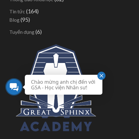
(164)
Tin tức
(95)
Blog
(6)
Tuyển dụng
Chào mừng anh chị đến với
GSA - Học viện Nhân sư!