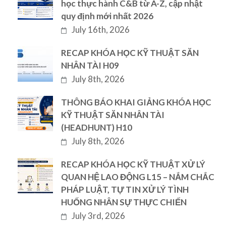
học thực hành C&B từ A-Z, cập nhật
quy định mới nhất 2026
July 16th, 2026
RECAP KHÓA HỌC KỸ THUẬT SĂN
NHÂN TÀI H09
July 8th, 2026
THÔNG BÁO KHAI GIẢNG KHÓA HỌC
KỸ THUẬT SĂN NHÂN TÀI
(HEADHUNT) H10
July 8th, 2026
RECAP KHÓA HỌC KỸ THUẬT XỬ LÝ
QUAN HỆ LAO ĐỘNG L15 – NẮM CHẮC
PHÁP LUẬT, TỰ TIN XỬ LÝ TÌNH
HUỐNG NHÂN SỰ THỰC CHIẾN
July 3rd, 2026