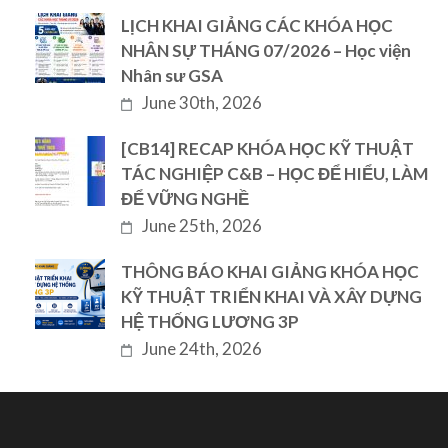
LỊCH KHAI GIẢNG CÁC KHÓA HỌC
NHÂN SỰ THÁNG 07/2026 – Học viện
Nhân sư GSA
June 30th, 2026
[CB14] RECAP KHÓA HỌC KỸ THUẬT
TÁC NGHIỆP C&B – HỌC ĐỂ HIỂU, LÀM
ĐỂ VỮNG NGHỀ
June 25th, 2026
THÔNG BÁO KHAI GIẢNG KHÓA HỌC
KỸ THUẬT TRIỂN KHAI VÀ XÂY DỰNG
HỆ THỐNG LƯƠNG 3P
June 24th, 2026