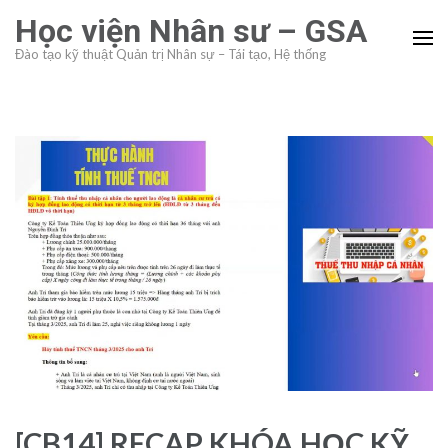
Skip
Học viện Nhân sư – GSA
to
Đào tạo kỹ thuật Quản trị Nhân sự – Tái tạo, Hệ thống
content
(Press
Enter)
[CB14] RECAP KHÓA HỌC KỸ