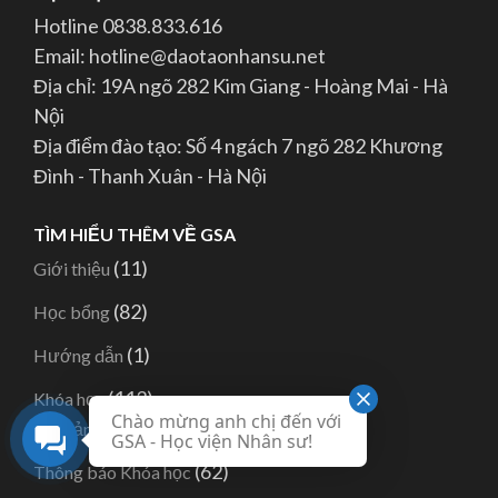
Hotline 0838.833.616
Email: hotline@daotaonhansu.net
Địa chỉ: 19A ngõ 282 Kim Giang - Hoàng Mai - Hà
Nội
Địa điểm đào tạo: Số 4 ngách 7 ngõ 282 Khương
Đình - Thanh Xuân - Hà Nội
TÌM HIỂU THÊM VỀ GSA
(11)
Giới thiệu
(82)
Học bổng
(1)
Hướng dẫn
(113)
Khóa học
Chào mừng anh chị đến với
(32)
Hình ảnh khóa học
GSA - Học viện Nhân sư!
(62)
Thông báo Khóa học