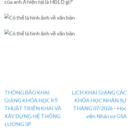
Post
THÔNG BÁO KHAI
LỊCH KHAI GIẢNG CÁC
GIẢNG KHÓA HỌC KỸ
KHÓA HỌC NHÂN SỰ
navigation
THUẬT TRIỂN KHAI VÀ
THÁNG 07/2026 – Học
XÂY DỰNG HỆ THỐNG
viện Nhân sư GSA
LƯƠNG 3P