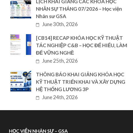
LỊCH KHAI GIẢNG CÁC KHÓA HỌC
NHÂN SỰ THÁNG 07/2026 – Học viện
Nhân sư GSA
June 30th, 2026
[CB14] RECAP KHÓA HỌC KỸ THUẬT
TÁC NGHIỆP C&B – HỌC ĐỂ HIỂU, LÀM
ĐỂ VỮNG NGHỀ
June 25th, 2026
THÔNG BÁO KHAI GIẢNG KHÓA HỌC
KỸ THUẬT TRIỂN KHAI VÀ XÂY DỰNG
HỆ THỐNG LƯƠNG 3P
June 24th, 2026
HỌC VIỆN NHÂN SƯ – GSA