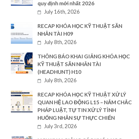
quy định mới nhất 2026
July 16th, 2026
RECAP KHÓA HỌC KỸ THUẬT SĂN
NHÂN TÀI H09
July 8th, 2026
THÔNG BÁO KHAI GIẢNG KHÓA HỌC
KỸ THUẬT SĂN NHÂN TÀI
(HEADHUNT) H10
July 8th, 2026
RECAP KHÓA HỌC KỸ THUẬT XỬ LÝ
QUAN HỆ LAO ĐỘNG L15 – NẮM CHẮC
PHÁP LUẬT, TỰ TIN XỬ LÝ TÌNH
HUỐNG NHÂN SỰ THỰC CHIẾN
July 3rd, 2026