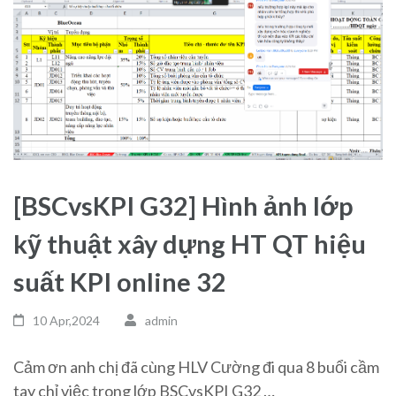
[BSCvsKPI G32] Hình ảnh lớp
kỹ thuật xây dựng HT QT hiệu
suất KPI online 32
10 Apr,2024
admin
Cảm ơn anh chị đã cùng HLV Cường đi qua 8 buổi cầm
tay chỉ việc trong lớp BSCvsKPI G32 …