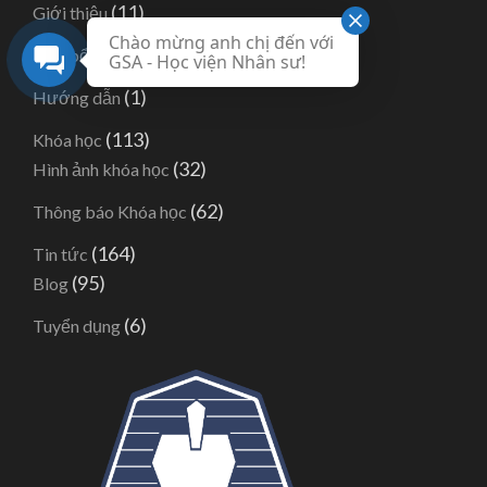
(11)
Giới thiệu
Chào mừng anh chị đến với
(82)
Học bổng
GSA - Học viện Nhân sư!
(1)
Hướng dẫn
(113)
Khóa học
(32)
Hình ảnh khóa học
(62)
Thông báo Khóa học
(164)
Tin tức
(95)
Blog
(6)
Tuyển dụng