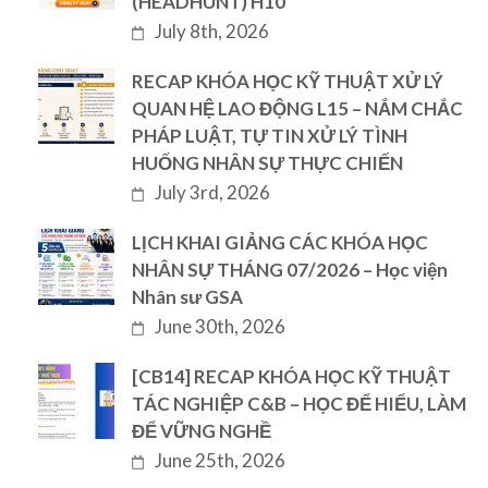
(HEADHUNT) H10
July 8th, 2026
RECAP KHÓA HỌC KỸ THUẬT XỬ LÝ
QUAN HỆ LAO ĐỘNG L15 – NẮM CHẮC
PHÁP LUẬT, TỰ TIN XỬ LÝ TÌNH
HUỐNG NHÂN SỰ THỰC CHIẾN
July 3rd, 2026
LỊCH KHAI GIẢNG CÁC KHÓA HỌC
NHÂN SỰ THÁNG 07/2026 – Học viện
Nhân sư GSA
June 30th, 2026
[CB14] RECAP KHÓA HỌC KỸ THUẬT
TÁC NGHIỆP C&B – HỌC ĐỂ HIỂU, LÀM
ĐỂ VỮNG NGHỀ
June 25th, 2026