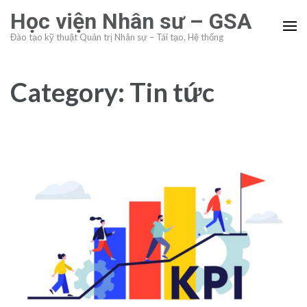
Skip
Học viện Nhân sư – GSA
to
Đào tạo kỹ thuật Quản trị Nhân sự – Tái tạo, Hệ thống
content
(Press
Enter)
Category:
Tin tức