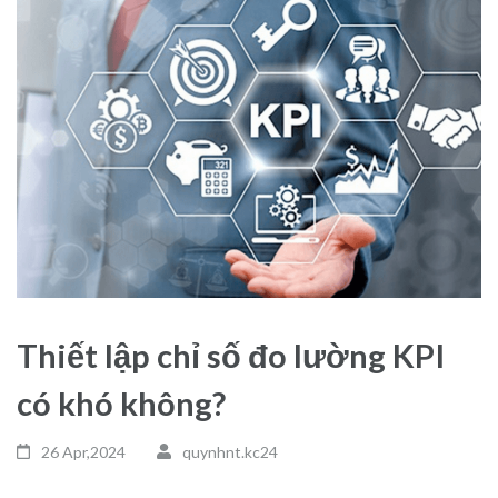
Thiết lập chỉ số đo lường KPI
có khó không?
26 Apr,2024
quynhnt.kc24