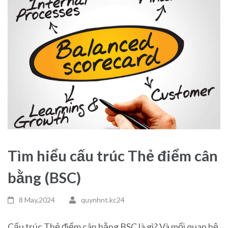
Tìm hiểu cấu trúc Thẻ điểm cân
bằng (BSC)
8 May,2024
quynhnt.kc24
Cấu trúc Thẻ điểm cân bằng BSC là gì? Và mối quan hệ