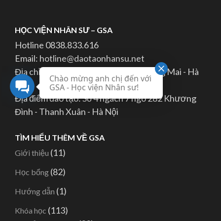
HỌC VIỆN NHÂN SƯ – GSA
Hotline 0838.833.616
Email: hotline@daotaonhansu.net
Địa chỉ: 19A ngõ 282 Kim Giang - Hoàng Mai - Hà
Chào mừng anh chị đến với
Nội
GSA - Học viện Nhân sư!
Địa điểm đào tạo: Số 4 ngách 7 ngõ 282 Khương
Đình - Thanh Xuân - Hà Nội
TÌM HIỂU THÊM VỀ GSA
(11)
Giới thiệu
(82)
Học bổng
(1)
Hướng dẫn
(113)
Khóa học