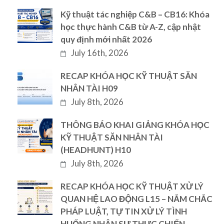
Kỹ thuật tác nghiệp C&B – CB16: Khóa
học thực hành C&B từ A-Z, cập nhật
quy định mới nhất 2026
July 16th, 2026
RECAP KHÓA HỌC KỸ THUẬT SĂN
NHÂN TÀI H09
July 8th, 2026
THÔNG BÁO KHAI GIẢNG KHÓA HỌC
KỸ THUẬT SĂN NHÂN TÀI
(HEADHUNT) H10
July 8th, 2026
RECAP KHÓA HỌC KỸ THUẬT XỬ LÝ
QUAN HỆ LAO ĐỘNG L15 – NẮM CHẮC
PHÁP LUẬT, TỰ TIN XỬ LÝ TÌNH
HUỐNG NHÂN SỰ THỰC CHIẾN