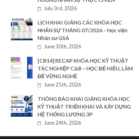
July 3rd, 2026
LỊCH KHAI GIẢNG CÁC KHÓA HỌC
NHÂN SỰ THÁNG 07/2026 – Học viện
Nhân sư GSA
June 30th, 2026
[CB14] RECAP KHÓA HỌC KỸ THUẬT
TÁC NGHIỆP C&B – HỌC ĐỂ HIỂU, LÀM
ĐỂ VỮNG NGHỀ
June 25th, 2026
THÔNG BÁO KHAI GIẢNG KHÓA HỌC
KỸ THUẬT TRIỂN KHAI VÀ XÂY DỰNG
HỆ THỐNG LƯƠNG 3P
June 24th, 2026