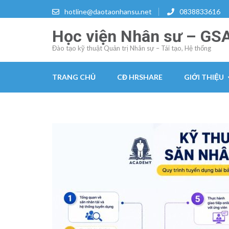
Skip
hotline@daotaonhansu.net
0838833616
to
Học viện Nhân sư – GS
content
(Press
Đào tạo kỹ thuật Quản trị Nhân sự – Tái tạo, Hệ thống
Enter)
TRANG CHỦ
CĐ HRSHARE
GIỚI THIỆU