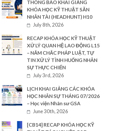
THÔNG BÁO KHAI GIẢNG
KHÓA HỌC KỸ THUẬT SĂN
NHÂN TÀI (HEADHUNT) H10
July 8th, 2026
RECAP KHÓA HỌC KỸ THUẬT
XỬ LÝ QUAN HỆ LAO ĐỘNG L15
– NẮM CHẮC PHÁP LUẬT, TỰ
TIN XỬ LÝ TÌNH HUỐNG NHÂN
SỰ THỰC CHIẾN
July 3rd, 2026
LỊCH KHAI GIẢNG CÁC KHÓA
HỌC NHÂN SỰ THÁNG 07/2026
– Học viện Nhân sư GSA
June 30th, 2026
[CB14] RECAP KHÓA HỌC KỸ