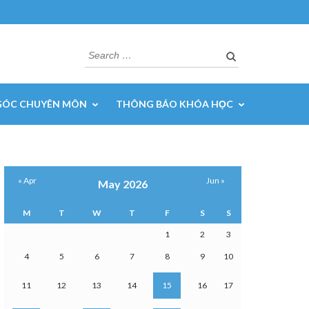
Search
for:
GÓC CHUYÊN MÔN
THÔNG BÁO KHÓA HỌC
« Apr
Jun »
May 2026
M
T
W
T
F
S
S
1
2
3
4
5
6
7
8
9
10
11
12
13
14
15
16
17