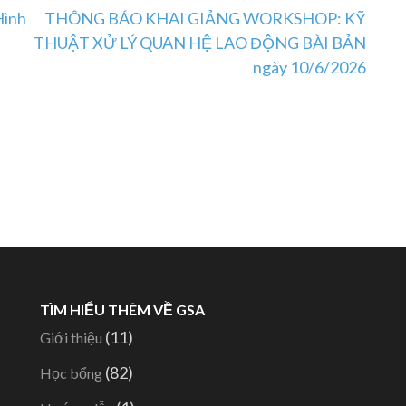
Hình
THÔNG BÁO KHAI GIẢNG WORKSHOP: KỸ
THUẬT XỬ LÝ QUAN HỆ LAO ĐỘNG BÀI BẢN
ngày 10/6/2026
TÌM HIỂU THÊM VỀ GSA
(11)
Giới thiệu
(82)
Học bổng
-