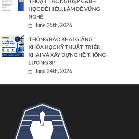
THUẬT TÁC NGHIỆP C&B –
HỌC ĐỂ HIỂU, LÀM ĐỂ VỮNG
NGHỀ
June 25th, 2026
THÔNG BÁO KHAI GIẢNG
KHÓA HỌC KỸ THUẬT TRIỂN
KHAI VÀ XÂY DỰNG HỆ THỐNG
LƯƠNG 3P
June 24th, 2026