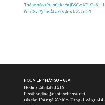
Post
Thông báo kết thúc khóa [BSCvsKPI G48] – 
ảnh lớp Kỹ thuật xây dựng BSCvsKPI
navigation
HỌC VIỆN NHÂN SƯ – GSA
Hotline 0838.833.616
Email: hotline@daotaonhansu.net
Địa chỉ: 19A ngõ 282 Kim Giang - Hoàng Mai 