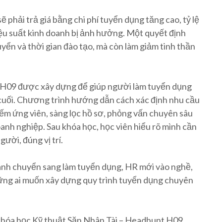
 phải trả giá bằng chi phí tuyển dụng tăng cao, tỷ lệ
hiệu suất kinh doanh bị ảnh hưởng. Một quyết định
uyển và thời gian đào tạo, mà còn làm giảm tinh thần
 H09 được xây dựng để giúp người làm tuyển dụng
uối. Chương trình hướng dẫn cách xác định nhu cầu
kiếm ứng viên, sàng lọc hồ sơ, phỏng vấn chuyên sâu
anh nghiệp. Sau khóa học, học viên hiểu rõ mình cần
ười, đúng vị trí.
gành chuyển sang làm tuyển dụng, HR mới vào nghề,
ng ai muốn xây dựng quy trình tuyển dụng chuyên
 khóa học Kỹ thuật Săn Nhân Tài – Headhunt H09.