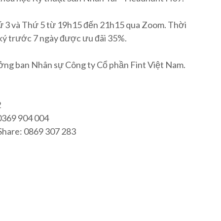
hứ 3 và Thứ 5 từ 19h15 đến 21h15 qua Zoom. Thời
ký trước 7 ngày được ưu đãi 35%.
ởng ban Nhân sự Công ty Cổ phần Fint Việt Nam.
2
 0369 904 004
Share: 0869 307 283