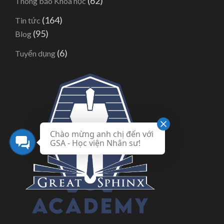
(62)
Thông báo Khóa học
(164)
Tin tức
(95)
Blog
(6)
Tuyển dụng
Chào mừng anh chị đến với
GSA - Học viện Nhân sư!