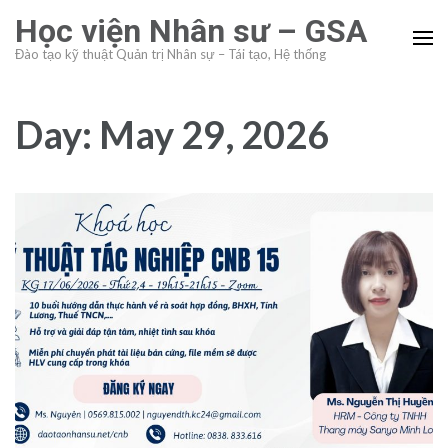
Skip
Học viện Nhân sư – GSA
to
Đào tạo kỹ thuật Quản trị Nhân sự – Tái tạo, Hệ thống
content
(Press
Enter)
Day:
May 29, 2026