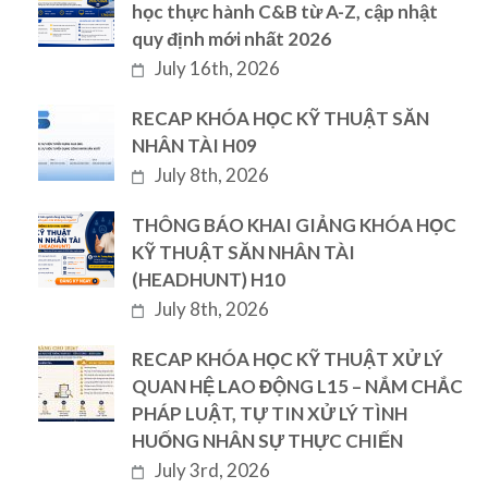
học thực hành C&B từ A-Z, cập nhật
quy định mới nhất 2026
July 16th, 2026
RECAP KHÓA HỌC KỸ THUẬT SĂN
NHÂN TÀI H09
July 8th, 2026
THÔNG BÁO KHAI GIẢNG KHÓA HỌC
KỸ THUẬT SĂN NHÂN TÀI
(HEADHUNT) H10
July 8th, 2026
RECAP KHÓA HỌC KỸ THUẬT XỬ LÝ
QUAN HỆ LAO ĐỘNG L15 – NẮM CHẮC
PHÁP LUẬT, TỰ TIN XỬ LÝ TÌNH
HUỐNG NHÂN SỰ THỰC CHIẾN
July 3rd, 2026