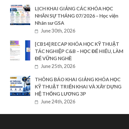
LỊCH KHAI GIẢNG CÁC KHÓA HỌC
NHÂN SỰ THÁNG 07/2026 – Học viện
Nhân sư GSA
June 30th, 2026
[CB14] RECAP KHÓA HỌC KỸ THUẬT
TÁC NGHIỆP C&B – HỌC ĐỂ HIỂU, LÀM
ĐỂ VỮNG NGHỀ
June 25th, 2026
THÔNG BÁO KHAI GIẢNG KHÓA HỌC
KỸ THUẬT TRIỂN KHAI VÀ XÂY DỰNG
HỆ THỐNG LƯƠNG 3P
June 24th, 2026