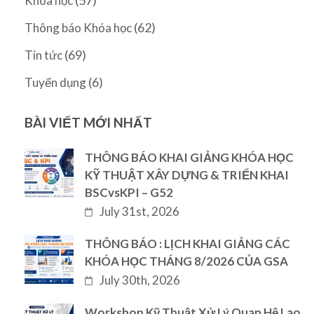
Khóa học
(62)
Thông báo Khóa học
(69)
Tin tức
(6)
Tuyển dụng
BÀI VIẾT MỚI NHẤT
THÔNG BÁO KHAI GIẢNG KHÓA HỌC
KỸ THUẬT XÂY DỰNG & TRIỂN KHAI
BSCvsKPI – G52
July 31st, 2026
THÔNG BÁO : LỊCH KHAI GIẢNG CÁC
KHÓA HỌC THÁNG 8/2026 CỦA GSA
July 30th, 2026
Workshop Kỹ Thuật Xử Lý Quan Hệ Lao