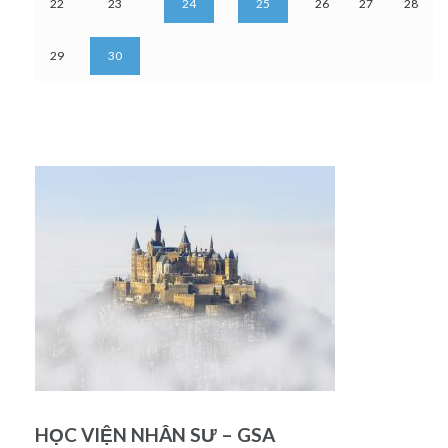
22
23
24
25
26
27
28
29
30
HỌC VIỆN NHÂN SƯ – GSA