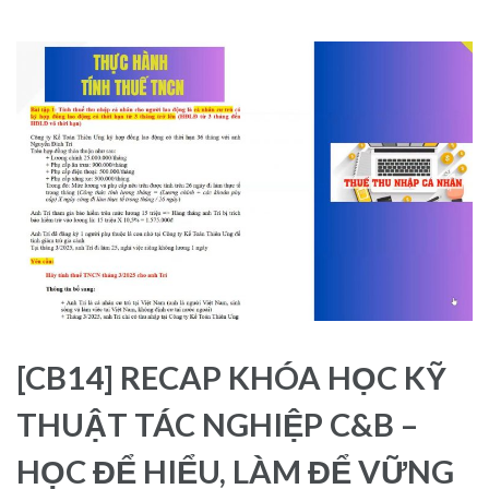
[CB14] RECAP KHÓA HỌC KỸ
THUẬT TÁC NGHIỆP C&B –
HỌC ĐỂ HIỂU, LÀM ĐỂ VỮNG