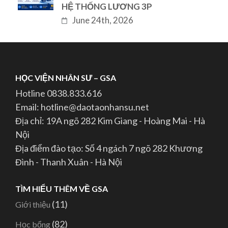
HỆ THỐNG LƯƠNG 3P
June 24th, 2026
HỌC VIỆN NHÂN SƯ – GSA
Hotline 0838.833.616
Email: hotline@daotaonhansu.net
Địa chỉ: 19A ngõ 282 Kim Giang - Hoàng Mai - Hà
Nội
Địa điểm đào tạo: Số 4 ngách 7 ngõ 282 Khương
Đình - Thanh Xuân - Hà Nội
TÌM HIỂU THÊM VỀ GSA
(11)
Giới thiệu
(82)
Học bổng