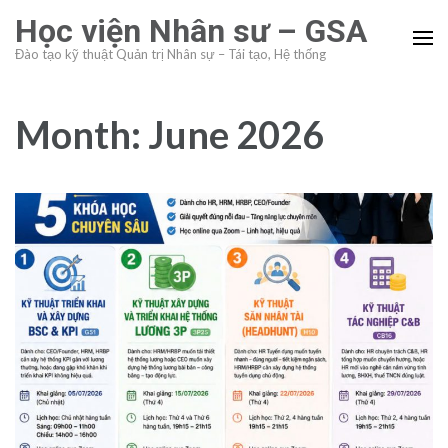
Skip
Học viện Nhân sư – GSA
to
Đào tạo kỹ thuật Quản trị Nhân sự – Tái tạo, Hệ thống
content
(Press
Enter)
Month:
June 2026