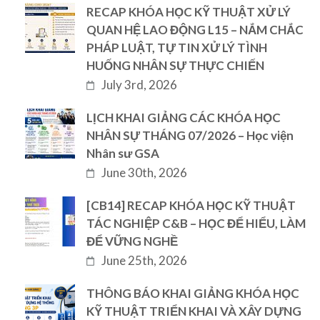
RECAP KHÓA HỌC KỸ THUẬT XỬ LÝ
QUAN HỆ LAO ĐỘNG L15 – NẮM CHẮC
PHÁP LUẬT, TỰ TIN XỬ LÝ TÌNH
HUỐNG NHÂN SỰ THỰC CHIẾN
July 3rd, 2026
LỊCH KHAI GIẢNG CÁC KHÓA HỌC
NHÂN SỰ THÁNG 07/2026 – Học viện
Nhân sư GSA
June 30th, 2026
[CB14] RECAP KHÓA HỌC KỸ THUẬT
TÁC NGHIỆP C&B – HỌC ĐỂ HIỂU, LÀM
ĐỂ VỮNG NGHỀ
June 25th, 2026
THÔNG BÁO KHAI GIẢNG KHÓA HỌC
KỸ THUẬT TRIỂN KHAI VÀ XÂY DỰNG