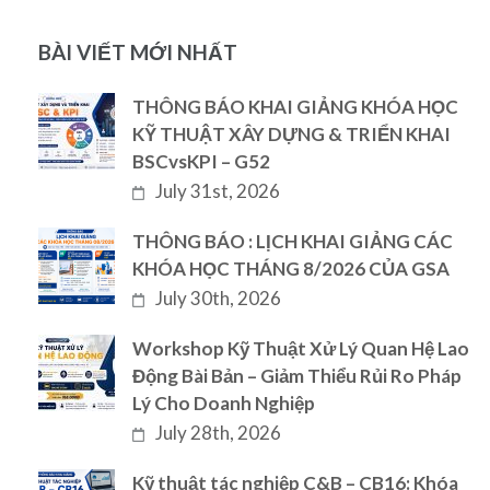
BÀI VIẾT MỚI NHẤT
THÔNG BÁO KHAI GIẢNG KHÓA HỌC
KỸ THUẬT XÂY DỰNG & TRIỂN KHAI
BSCvsKPI – G52
July 31st, 2026
THÔNG BÁO : LỊCH KHAI GIẢNG CÁC
KHÓA HỌC THÁNG 8/2026 CỦA GSA
July 30th, 2026
Workshop Kỹ Thuật Xử Lý Quan Hệ Lao
Động Bài Bản – Giảm Thiểu Rủi Ro Pháp
Lý Cho Doanh Nghiệp
July 28th, 2026
Kỹ thuật tác nghiệp C&B – CB16: Khóa