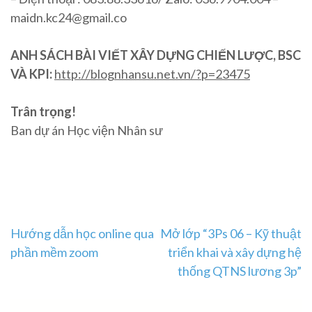
maidn.kc24@gmail.co
ANH SÁCH BÀI VIẾT XÂY DỰNG CHIẾN LƯỢC, BSC
VÀ KPI:
http://blognhansu.net.vn/?p=23475
Trân trọng!
Ban dự án Học viện Nhân sư
Post
Hướng dẫn học online qua
Mở lớp “3Ps 06 – Kỹ thuật
phần mềm zoom
triển khai và xây dựng hệ
navigation
thống QTNS lương 3p”