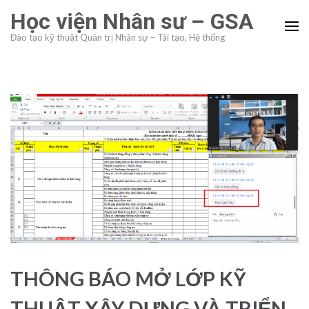
Skip
Học viện Nhân sư – GSA
to
Đào tạo kỹ thuật Quản trị Nhân sự – Tái tạo, Hệ thống
content
(Press
Enter)
THÔNG BÁO MỞ LỚP KỸ
THUẬT XÂY DỰNG VÀ TRIỂN