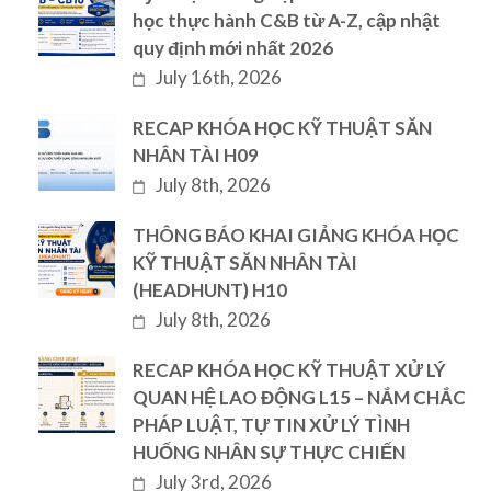
học thực hành C&B từ A-Z, cập nhật
quy định mới nhất 2026
July 16th, 2026
RECAP KHÓA HỌC KỸ THUẬT SĂN
NHÂN TÀI H09
July 8th, 2026
THÔNG BÁO KHAI GIẢNG KHÓA HỌC
KỸ THUẬT SĂN NHÂN TÀI
(HEADHUNT) H10
July 8th, 2026
RECAP KHÓA HỌC KỸ THUẬT XỬ LÝ
QUAN HỆ LAO ĐỘNG L15 – NẮM CHẮC
PHÁP LUẬT, TỰ TIN XỬ LÝ TÌNH
HUỐNG NHÂN SỰ THỰC CHIẾN
July 3rd, 2026