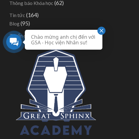
(62)
Thông báo Khóa học
(164)
Tin tức
(95)
Blog
(6)
Tuyển dụng
Chào mừng anh chị đến với
GSA - Học viện Nhân sư!