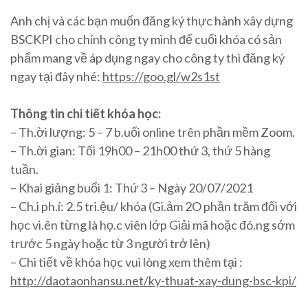
Anh chị và các bạn muốn đăng ký thực hành xây dựng
BSCKPI cho chính công ty mình để cuối khóa có sản
phẩm mang về áp dụng ngay cho công ty thì đăng ký
ngay tại đây nhé:
https://goo.gl/w2s1st
Thông tin chi tiết khóa học:
– Th.ời lượng: 5 – 7 b.uổi online trên phần mềm Zoom.
– Th.ời gian: Tối 19h00 – 21h00 thứ 3, thứ 5 hàng
tuần.
– Khai giảng buổi 1: Thứ 3 – Ngày 20/07/2021
– Ch.i ph.í: 2.5 tri.ệu/ khóa (Gi.ảm 2O phần trăm đối với
học vi.ên từng là họ.c viên lớp Giải mã hoặc đó.ng sớm
trước 5 ngày hoặc từ 3 người trở lên)
– Chi tiết về khóa học vui lòng xem thêm tại :
http://daotaonhansu.net/ky-thuat-xay-dung-bsc-kpi/