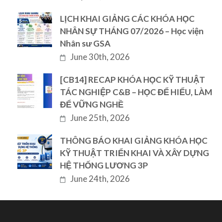
LỊCH KHAI GIẢNG CÁC KHÓA HỌC
NHÂN SỰ THÁNG 07/2026 – Học viện
Nhân sư GSA
June 30th, 2026
[CB14] RECAP KHÓA HỌC KỸ THUẬT
TÁC NGHIỆP C&B – HỌC ĐỂ HIỂU, LÀM
ĐỂ VỮNG NGHỀ
June 25th, 2026
THÔNG BÁO KHAI GIẢNG KHÓA HỌC
KỸ THUẬT TRIỂN KHAI VÀ XÂY DỰNG
HỆ THỐNG LƯƠNG 3P
June 24th, 2026