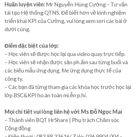
Huấn luyện viên:
Mr Nguyễn Hùng Cường – Tư vấn
tái tạo Hệ thống QTNS. Để biết hơn về kinh nghiệm
triển khai KPI của Cường, vui lòng xem seri các bài ở
dưới cùng.
Điểm đặc biệt của lớp:
– Học viên sẽ được học lại qua video quay trực tiếp.
– Học viên sẽ nhận được sản ph.ẩm sau từng buổi và
các biểu mẫu ứng dụng, file ứng dụng thực tế của
công ty.
– Các bạn đã từng tham gia các khóa học trước học lại
lớp BSC&KPI ho.àn toàn mi.ễn p.hí.
Mọi chi tiết vui lòng liên hệ với: Ms Đỗ Ngọc Mai
– Thành viên BQT HrShare | Phụ trách Chăm sóc
Cộng đồng
– Điện thoại : 083.88.33616/ Zalo: 036.9904.004 –