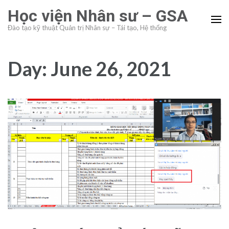
Skip
Học viện Nhân sư – GSA
to
Đào tạo kỹ thuật Quản trị Nhân sự – Tái tạo, Hệ thống
content
(Press
Enter)
Day:
June 26, 2021