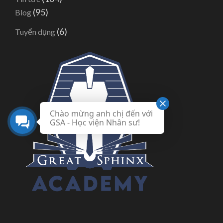
(95)
Blog
(6)
Tuyển dụng
Chào mừng anh chị đến với
GSA - Học viện Nhân sư!