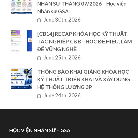
NHÂN SỰ THÁNG 07/2026 – Học viện
Nhân sư GSA
June 30th, 2026
[CB14] RECAP KHÓA HỌC KỸ THUẬT
TÁC NGHIỆP C&B – HỌC ĐỂ HIỂU, LÀM
ĐỂ VỮNG NGHỀ
June 25th, 2026
THÔNG BÁO KHAI GIẢNG KHÓA HỌC
KỸ THUẬT TRIỂN KHAI VÀ XÂY DỰNG
HỆ THỐNG LƯƠNG 3P
June 24th, 2026
HỌC VIỆN NHÂN SƯ – GSA