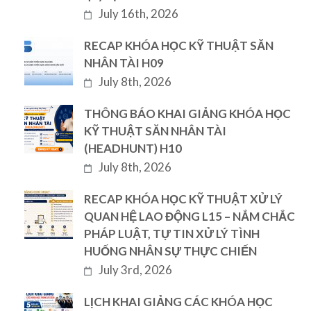
July 16th, 2026
RECAP KHÓA HỌC KỸ THUẬT SĂN
NHÂN TÀI H09
July 8th, 2026
THÔNG BÁO KHAI GIẢNG KHÓA HỌC
KỸ THUẬT SĂN NHÂN TÀI
(HEADHUNT) H10
July 8th, 2026
RECAP KHÓA HỌC KỸ THUẬT XỬ LÝ
QUAN HỆ LAO ĐỘNG L15 – NẮM CHẮC
PHÁP LUẬT, TỰ TIN XỬ LÝ TÌNH
HUỐNG NHÂN SỰ THỰC CHIẾN
July 3rd, 2026
LỊCH KHAI GIẢNG CÁC KHÓA HỌC