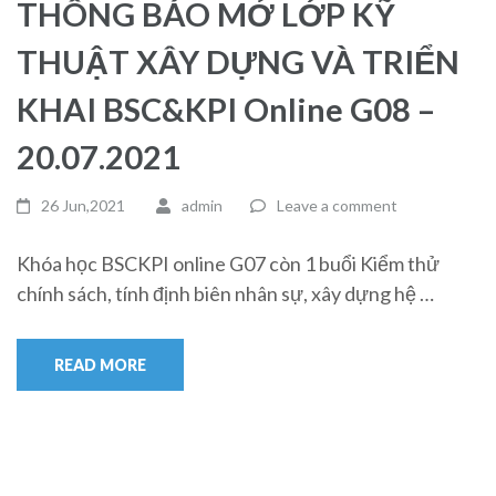
THÔNG BÁO MỞ LỚP KỸ
THUẬT XÂY DỰNG VÀ TRIỂN
KHAI BSC&KPI Online G08 –
20.07.2021
26 Jun,2021
admin
Leave a comment
Khóa học BSCKPI online G07 còn 1 buổi Kiểm thử
chính sách, tính định biên nhân sự, xây dựng hệ …
READ MORE