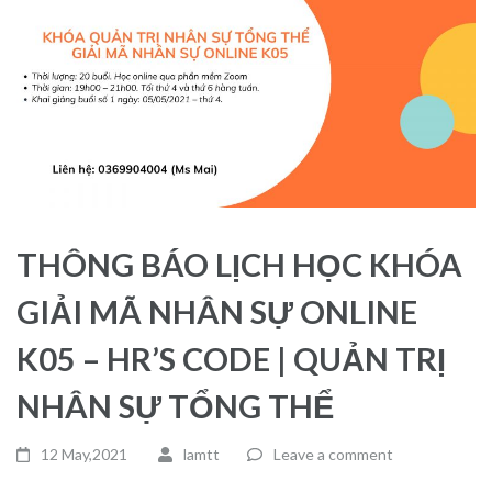
THÔNG BÁO LỊCH HỌC KHÓA
GIẢI MÃ NHÂN SỰ ONLINE
K05 – HR’S CODE | QUẢN TRỊ
NHÂN SỰ TỔNG THỂ
12 May,2021
lamtt
Leave a comment