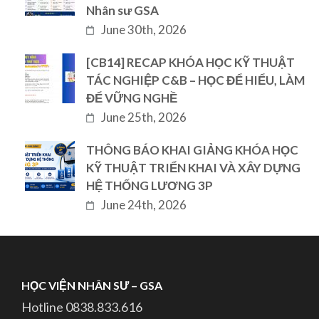
Nhân sư GSA
June 30th, 2026
[CB14] RECAP KHÓA HỌC KỸ THUẬT
TÁC NGHIỆP C&B – HỌC ĐỂ HIỂU, LÀM
ĐỂ VỮNG NGHỀ
June 25th, 2026
THÔNG BÁO KHAI GIẢNG KHÓA HỌC
KỸ THUẬT TRIỂN KHAI VÀ XÂY DỰNG
HỆ THỐNG LƯƠNG 3P
June 24th, 2026
HỌC VIỆN NHÂN SƯ – GSA
Hotline 0838.833.616