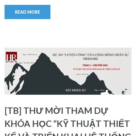
READ MORE
[TB] THƯ MỜI THAM DỰ
KHÓA HỌC “KỸ THUẬT THIẾT