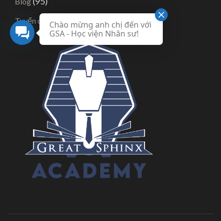
(95)
Blog
(6)
Tuyển dụng
Chào mừng anh chị đến với
GSA - Học viện Nhân sư!