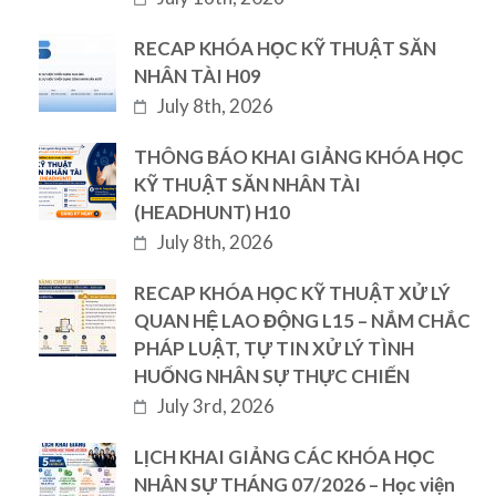
RECAP KHÓA HỌC KỸ THUẬT SĂN
NHÂN TÀI H09
July 8th, 2026
THÔNG BÁO KHAI GIẢNG KHÓA HỌC
KỸ THUẬT SĂN NHÂN TÀI
(HEADHUNT) H10
July 8th, 2026
RECAP KHÓA HỌC KỸ THUẬT XỬ LÝ
QUAN HỆ LAO ĐỘNG L15 – NẮM CHẮC
PHÁP LUẬT, TỰ TIN XỬ LÝ TÌNH
HUỐNG NHÂN SỰ THỰC CHIẾN
July 3rd, 2026
LỊCH KHAI GIẢNG CÁC KHÓA HỌC
NHÂN SỰ THÁNG 07/2026 – Học viện