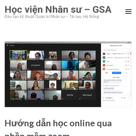
Skip
Học viện Nhân sư – GSA
to
Đào tạo kỹ thuật Quản trị Nhân sự – Tái tạo, Hệ thống
content
(Press
Enter)
Hướng dẫn học online qua
phần mềm zoom