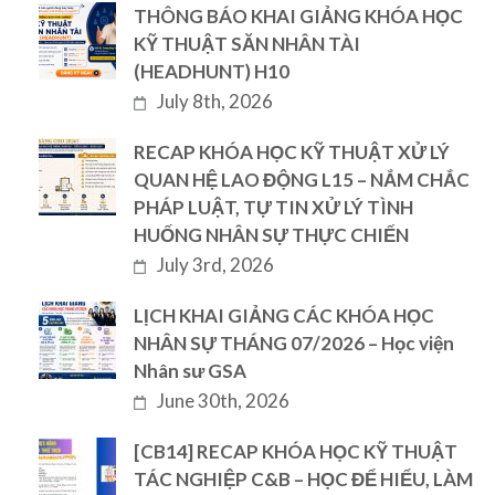
THÔNG BÁO KHAI GIẢNG KHÓA HỌC
KỸ THUẬT SĂN NHÂN TÀI
(HEADHUNT) H10
July 8th, 2026
RECAP KHÓA HỌC KỸ THUẬT XỬ LÝ
QUAN HỆ LAO ĐỘNG L15 – NẮM CHẮC
PHÁP LUẬT, TỰ TIN XỬ LÝ TÌNH
HUỐNG NHÂN SỰ THỰC CHIẾN
July 3rd, 2026
LỊCH KHAI GIẢNG CÁC KHÓA HỌC
NHÂN SỰ THÁNG 07/2026 – Học viện
Nhân sư GSA
June 30th, 2026
[CB14] RECAP KHÓA HỌC KỸ THUẬT
TÁC NGHIỆP C&B – HỌC ĐỂ HIỂU, LÀM