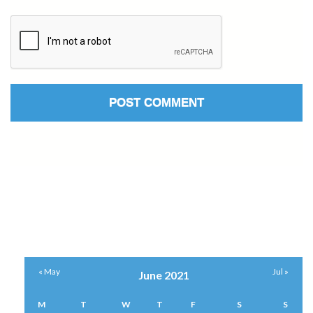
« May
Jul »
June 2021
M
T
W
T
F
S
S