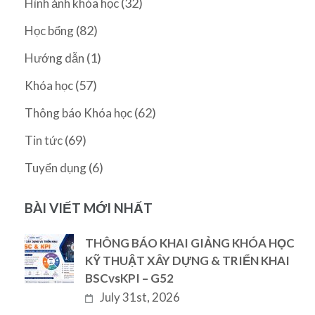
(32)
Hình ảnh khóa học
(82)
Học bổng
(1)
Hướng dẫn
(57)
Khóa học
(62)
Thông báo Khóa học
(69)
Tin tức
(6)
Tuyển dụng
BÀI VIẾT MỚI NHẤT
THÔNG BÁO KHAI GIẢNG KHÓA HỌC
KỸ THUẬT XÂY DỰNG & TRIỂN KHAI
BSCvsKPI – G52
July 31st, 2026