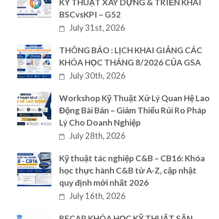
KỸ THUẬT XÂY DỰNG & TRIỂN KHAI
BSCvsKPI – G52
July 31st, 2026
THÔNG BÁO : LỊCH KHAI GIẢNG CÁC
KHÓA HỌC THÁNG 8/2026 CỦA GSA
July 30th, 2026
Workshop Kỹ Thuật Xử Lý Quan Hệ Lao
Động Bài Bản – Giảm Thiểu Rủi Ro Pháp
Lý Cho Doanh Nghiệp
July 28th, 2026
Kỹ thuật tác nghiệp C&B – CB16: Khóa
học thực hành C&B từ A-Z, cập nhật
quy định mới nhất 2026
July 16th, 2026
RECAP KHÓA HỌC KỸ THUẬT SĂN