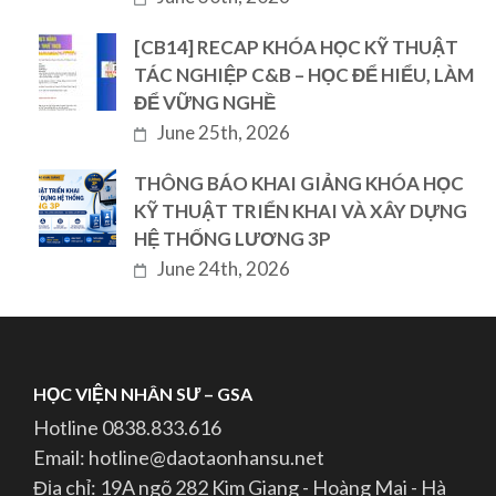
[CB14] RECAP KHÓA HỌC KỸ THUẬT
TÁC NGHIỆP C&B – HỌC ĐỂ HIỂU, LÀM
ĐỂ VỮNG NGHỀ
June 25th, 2026
THÔNG BÁO KHAI GIẢNG KHÓA HỌC
KỸ THUẬT TRIỂN KHAI VÀ XÂY DỰNG
HỆ THỐNG LƯƠNG 3P
June 24th, 2026
HỌC VIỆN NHÂN SƯ – GSA
Hotline 0838.833.616
Email: hotline@daotaonhansu.net
Địa chỉ: 19A ngõ 282 Kim Giang - Hoàng Mai - Hà