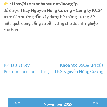
https://daotaonhansu.net/luong3p
để được
Thầy Nguyễn Hùng Cường – Công ty KC24
trực tiếp hướng dẫn xây dựng hệ thống lương 3P
hiệu quả, công bằng và bền vững cho doanh nghiệp
của bạn.
Post
KPI là gì? (Key
Khóa học BSC&KPI của
Performance Indicators)
Th.S Nguyễn Hùng Cường
navigation
« Oct
Dec »
November 2025