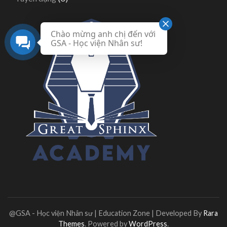
Chào mừng anh chị đến với
GSA - Học viện Nhân sư!
@GSA - Học viện Nhân sư |
Education Zone | Developed By
Rara
Themes
. Powered by
WordPress
.