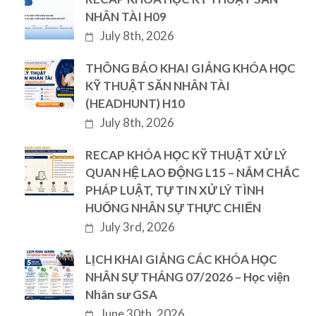
NHÂN TÀI H09
July 8th, 2026
THÔNG BÁO KHAI GIẢNG KHÓA HỌC
KỸ THUẬT SĂN NHÂN TÀI
(HEADHUNT) H10
July 8th, 2026
RECAP KHÓA HỌC KỸ THUẬT XỬ LÝ
QUAN HỆ LAO ĐỘNG L15 – NẮM CHẮC
PHÁP LUẬT, TỰ TIN XỬ LÝ TÌNH
HUỐNG NHÂN SỰ THỰC CHIẾN
July 3rd, 2026
LỊCH KHAI GIẢNG CÁC KHÓA HỌC
NHÂN SỰ THÁNG 07/2026 – Học viện
Nhân sư GSA
June 30th, 2026