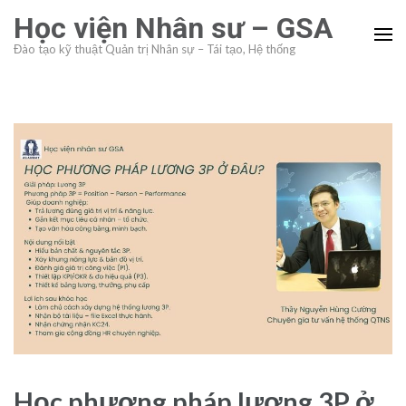
Skip
Học viện Nhân sư – GSA
to
Đào tạo kỹ thuật Quản trị Nhân sự – Tái tạo, Hệ thống
content
(Press
Enter)
Học phương pháp lương 3P ở