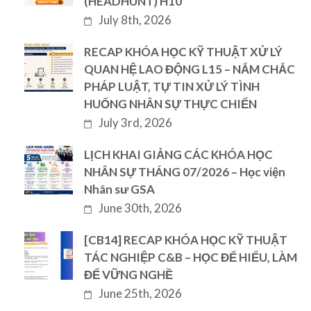
(HEADHUNT) H10
July 8th, 2026
RECAP KHÓA HỌC KỸ THUẬT XỬ LÝ
QUAN HỆ LAO ĐỘNG L15 – NẮM CHẮC
PHÁP LUẬT, TỰ TIN XỬ LÝ TÌNH
HUỐNG NHÂN SỰ THỰC CHIẾN
July 3rd, 2026
LỊCH KHAI GIẢNG CÁC KHÓA HỌC
NHÂN SỰ THÁNG 07/2026 – Học viện
Nhân sư GSA
June 30th, 2026
[CB14] RECAP KHÓA HỌC KỸ THUẬT
TÁC NGHIỆP C&B – HỌC ĐỂ HIỂU, LÀM
ĐỂ VỮNG NGHỀ
June 25th, 2026