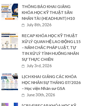
THÔNG BÁO KHAI GIẢNG
KHÓA HỌC KỸ THUẬT SĂN
NHÂN TÀI (HEADHUNT) H10
July 8th, 2026
RECAP KHÓA HỌC KỸ THUẬT
XỬ LÝ QUAN HỆ LAO ĐỘNG L15
– NẮM CHẮC PHÁP LUẬT, TỰ
TIN XỬ LÝ TÌNH HUỐNG NHÂN
SỰ THỰC CHIẾN
July 3rd, 2026
LỊCH KHAI GIẢNG CÁC KHÓA
HỌC NHÂN SỰ THÁNG 07/2026
– Học viện Nhân sư GSA
June 30th, 2026
[CB14] RECAP KHÓA HỌC KỸ