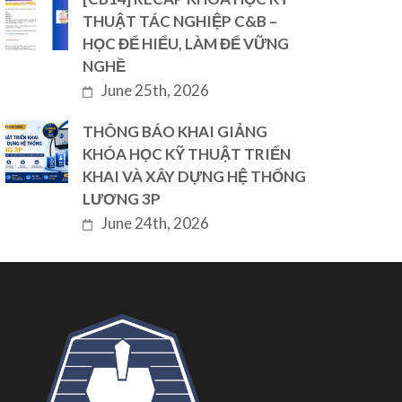
THUẬT TÁC NGHIỆP C&B –
HỌC ĐỂ HIỂU, LÀM ĐỂ VỮNG
NGHỀ
June 25th, 2026
THÔNG BÁO KHAI GIẢNG
KHÓA HỌC KỸ THUẬT TRIỂN
KHAI VÀ XÂY DỰNG HỆ THỐNG
LƯƠNG 3P
June 24th, 2026