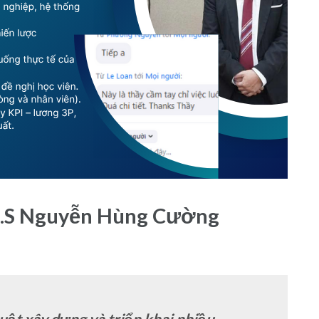
h.S Nguyễn Hùng Cường
uật xây dựng và triển khai nhiều