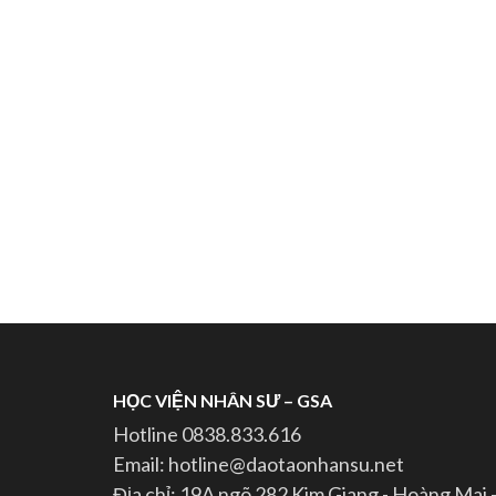
HỌC VIỆN NHÂN SƯ – GSA
Hotline 0838.833.616
Email: hotline@daotaonhansu.net
Địa chỉ: 19A ngõ 282 Kim Giang - Hoàng Mai 