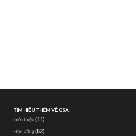
TÌM HIỂU THÊM VỀ GSA
(11)
Giới thiệu
(82)
Học bổng
-