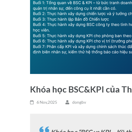
Khóa học BSC&KPI của T
6 Nov,2025
dongbv
Khóa học “BSC vs KPI – Kỹ th