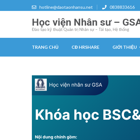
Skip
hotline@daotaonhansu.net
0838833616
to
Học viện Nhân sư – GS
content
(Press
Đào tạo kỹ thuật Quản trị Nhân sự – Tái tạo, Hệ thống
Enter)
TRANG CHỦ
CĐ HRSHARE
GIỚI THIỆU