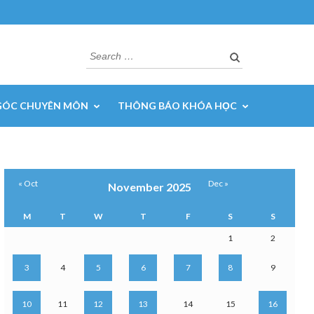
Search
for:
GÓC CHUYÊN MÔN
THÔNG BÁO KHÓA HỌC
« Oct
Dec »
November 2025
M
T
W
T
F
S
S
1
2
3
4
5
6
7
8
9
10
11
12
13
14
15
16