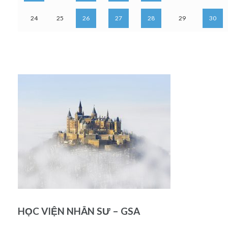
24
25
26
27
28
29
30
HỌC VIỆN NHÂN SƯ – GSA