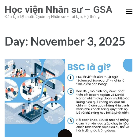
Skip
Học viện Nhân sư – GSA
to
Đào tạo kỹ thuật Quản trị Nhân sự – Tái tạo, Hệ thống
content
(Press
Enter)
Day:
November 3, 2025