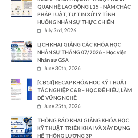
QUAN HỆ LAO ĐỘNG L15 – NẮM CHẮC
PHÁP LUẬT, TỰ TIN XỬ LÝ TÌNH
HUỐNG NHÂN SỰ THỰC CHIẾN
July 3rd, 2026
LỊCH KHAI GIẢNG CÁC KHÓA HỌC
NHÂN SỰ THÁNG 07/2026 – Học viện
Nhân sư GSA
June 30th, 2026
[CB14] RECAP KHÓA HỌC KỸ THUẬT
TÁC NGHIỆP C&B – HỌC ĐỂ HIỂU, LÀM
ĐỂ VỮNG NGHỀ
June 25th, 2026
THÔNG BÁO KHAI GIẢNG KHÓA HỌC
KỸ THUẬT TRIỂN KHAI VÀ XÂY DỰNG
HỆ THỐNG LƯƠNG 3P