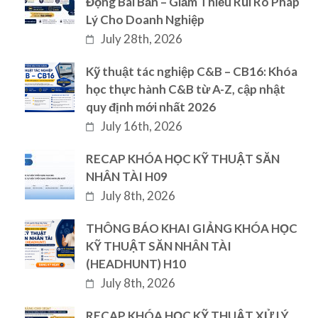
Động Bài Bản – Giảm Thiểu Rủi Ro Pháp
Lý Cho Doanh Nghiệp
July 28th, 2026
Kỹ thuật tác nghiệp C&B – CB16: Khóa
học thực hành C&B từ A-Z, cập nhật
quy định mới nhất 2026
July 16th, 2026
RECAP KHÓA HỌC KỸ THUẬT SĂN
NHÂN TÀI H09
July 8th, 2026
THÔNG BÁO KHAI GIẢNG KHÓA HỌC
KỸ THUẬT SĂN NHÂN TÀI
(HEADHUNT) H10
July 8th, 2026
RECAP KHÓA HỌC KỸ THUẬT XỬ LÝ