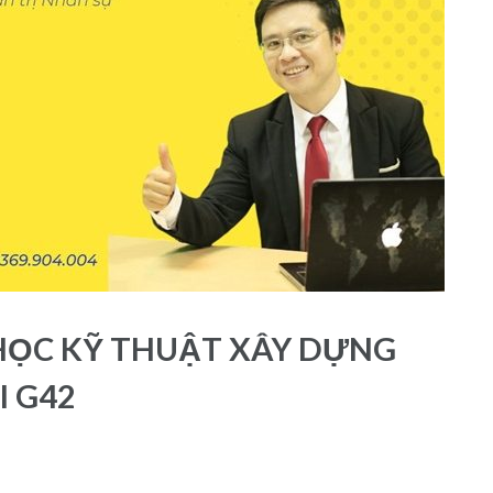
 HỌC KỸ THUẬT XÂY DỰNG
I G42