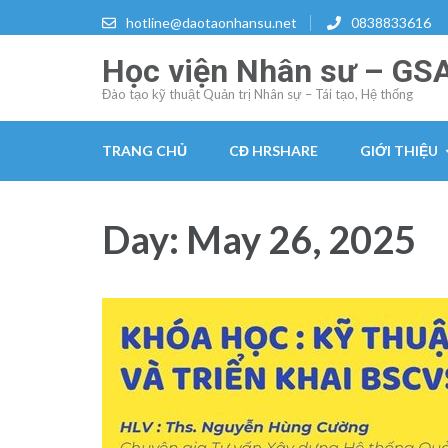
Skip
hotline@daotaonhansu.net
0838833616
to
Học viện Nhân sư – GS
content
(Press
Đào tạo kỹ thuật Quản trị Nhân sự – Tái tạo, Hệ thống
Enter)
TRANG CHỦ
CĐ HRSHARE
GIỚI THIỆU
Day:
May 26, 2025