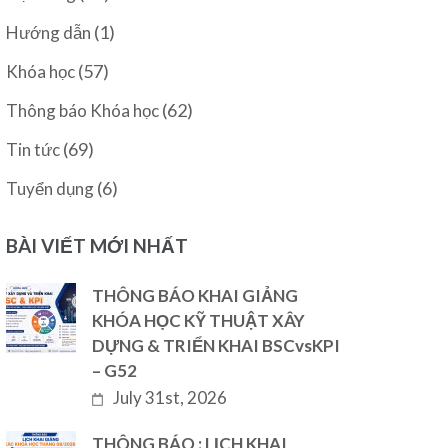
(1)
Hướng dẫn
(57)
Khóa học
(62)
Thông báo Khóa học
(69)
Tin tức
(6)
Tuyển dụng
BÀI VIẾT MỚI NHẤT
THÔNG BÁO KHAI GIẢNG
KHÓA HỌC KỸ THUẬT XÂY
DỰNG & TRIỂN KHAI BSCvsKPI
– G52
July 31st, 2026
THÔNG BÁO : LỊCH KHAI