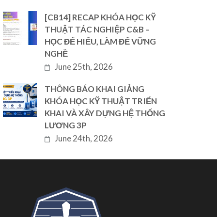
[CB14] RECAP KHÓA HỌC KỸ
THUẬT TÁC NGHIỆP C&B –
HỌC ĐỂ HIỂU, LÀM ĐỂ VỮNG
NGHỀ
June 25th, 2026
THÔNG BÁO KHAI GIẢNG
KHÓA HỌC KỸ THUẬT TRIỂN
KHAI VÀ XÂY DỰNG HỆ THỐNG
LƯƠNG 3P
June 24th, 2026