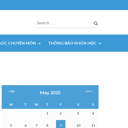
Search
for:
GÓC CHUYÊN MÔN
THÔNG BÁO KHÓA HỌC
« Apr
Jun »
May 2025
M
T
W
T
F
S
S
1
2
3
4
5
6
7
8
9
10
11