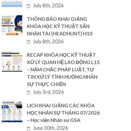
July 8th, 2026
THÔNG BÁO KHAI GIẢNG
KHÓA HỌC KỸ THUẬT SĂN
NHÂN TÀI (HEADHUNT) H10
July 8th, 2026
RECAP KHÓA HỌC KỸ THUẬT
XỬ LÝ QUAN HỆ LAO ĐỘNG L15
– NẮM CHẮC PHÁP LUẬT, TỰ
TIN XỬ LÝ TÌNH HUỐNG NHÂN
SỰ THỰC CHIẾN
July 3rd, 2026
LỊCH KHAI GIẢNG CÁC KHÓA
HỌC NHÂN SỰ THÁNG 07/2026
– Học viện Nhân sư GSA
June 30th, 2026