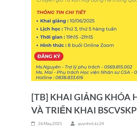
[TB] KHAI GIẢNG KHÓA
VÀ TRIỂN KHAI BSCVSKP
26 May,2025
quynhnt.kc24