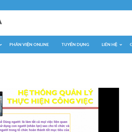
A
PHÂN VIỆN ONLINE
TUYỂN DỤNG
LIÊN HỆ