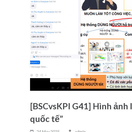
[BSCvsKPI G41] Hình ảnh 
quốc tế”
24 May,2025
admin