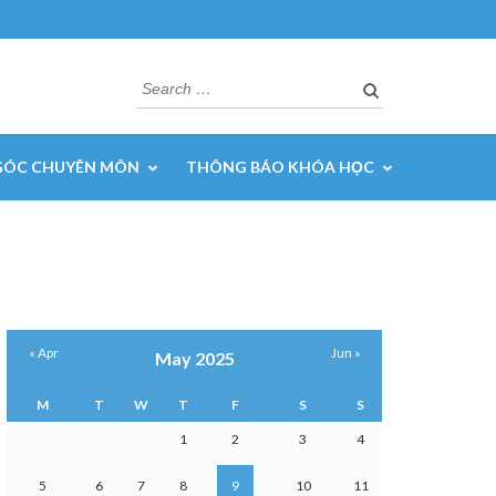
Search
for:
GÓC CHUYÊN MÔN
THÔNG BÁO KHÓA HỌC
« Apr
Jun »
May 2025
M
T
W
T
F
S
S
1
2
3
4
5
6
7
8
9
10
11