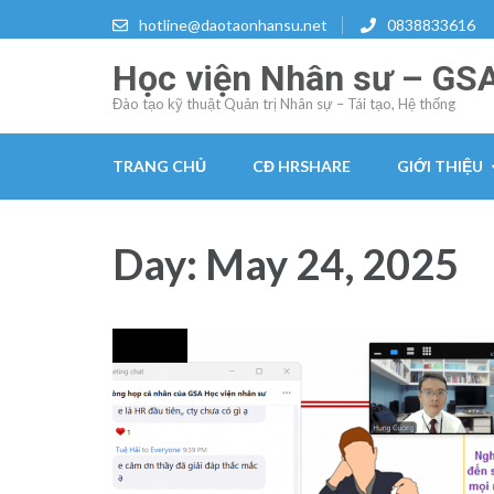
Skip
hotline@daotaonhansu.net
0838833616
to
Học viện Nhân sư – GS
content
(Press
Đào tạo kỹ thuật Quản trị Nhân sự – Tái tạo, Hệ thống
Enter)
TRANG CHỦ
CĐ HRSHARE
GIỚI THIỆU
Day:
May 24, 2025