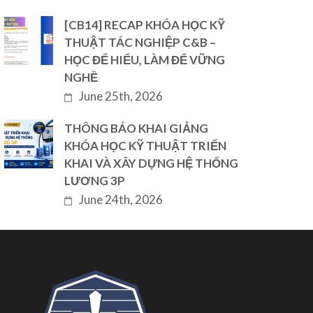
[CB14] RECAP KHÓA HỌC KỸ
THUẬT TÁC NGHIỆP C&B –
HỌC ĐỂ HIỂU, LÀM ĐỂ VỮNG
NGHỀ
June 25th, 2026
THÔNG BÁO KHAI GIẢNG
KHÓA HỌC KỸ THUẬT TRIỂN
KHAI VÀ XÂY DỰNG HỆ THỐNG
LƯƠNG 3P
June 24th, 2026