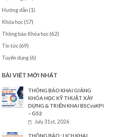
(1)
Hướng dẫn
(57)
Khóa học
(62)
Thông báo Khóa học
(69)
Tin tức
(6)
Tuyển dụng
BÀI VIẾT MỚI NHẤT
THÔNG BÁO KHAI GIẢNG
KHÓA HỌC KỸ THUẬT XÂY
DỰNG & TRIỂN KHAI BSCvsKPI
– G52
July 31st, 2026
THÔNG BÁO : LỊCH KHAI