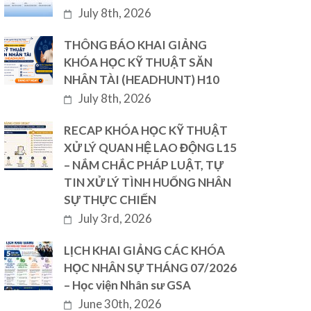
July 8th, 2026
THÔNG BÁO KHAI GIẢNG
KHÓA HỌC KỸ THUẬT SĂN
NHÂN TÀI (HEADHUNT) H10
July 8th, 2026
RECAP KHÓA HỌC KỸ THUẬT
XỬ LÝ QUAN HỆ LAO ĐỘNG L15
– NẮM CHẮC PHÁP LUẬT, TỰ
TIN XỬ LÝ TÌNH HUỐNG NHÂN
SỰ THỰC CHIẾN
July 3rd, 2026
LỊCH KHAI GIẢNG CÁC KHÓA
HỌC NHÂN SỰ THÁNG 07/2026
– Học viện Nhân sư GSA
June 30th, 2026