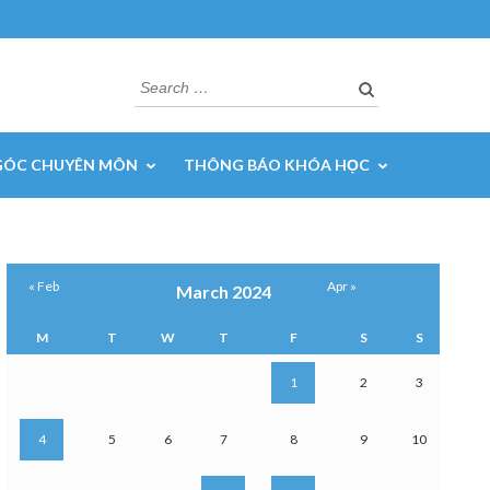
Search
for:
GÓC CHUYÊN MÔN
THÔNG BÁO KHÓA HỌC
« Feb
Apr »
March 2024
M
T
W
T
F
S
S
1
2
3
4
5
6
7
8
9
10