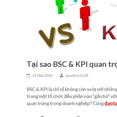
Tại sao BSC & KPI quan t
21 Mar,2024
quynhnt.kc24
BSC & KPI là chỉ số không còn xa lạ với nhữ
trong một tổ chức đều phần nào “gắn bó” vớ
quan trọng trong doanh nghiệp? Cùng
daota