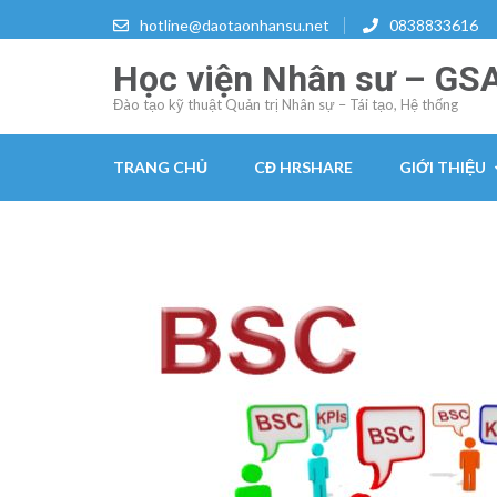
Skip
hotline@daotaonhansu.net
0838833616
to
Học viện Nhân sư – GS
content
(Press
Đào tạo kỹ thuật Quản trị Nhân sự – Tái tạo, Hệ thống
Enter)
TRANG CHỦ
CĐ HRSHARE
GIỚI THIỆU