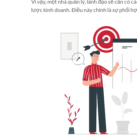
Vì vậy, một nhà quản lý, lãnh đạo sẽ cần có c
lược kinh doanh. Điều này chính là sự phối h