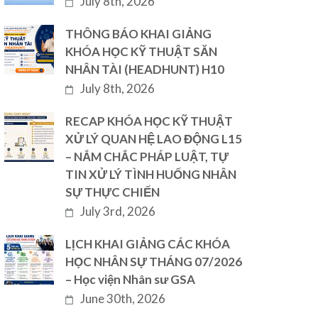
July 8th, 2026
THÔNG BÁO KHAI GIẢNG
KHÓA HỌC KỸ THUẬT SĂN
NHÂN TÀI (HEADHUNT) H10
July 8th, 2026
RECAP KHÓA HỌC KỸ THUẬT
XỬ LÝ QUAN HỆ LAO ĐỘNG L15
– NẮM CHẮC PHÁP LUẬT, TỰ
TIN XỬ LÝ TÌNH HUỐNG NHÂN
SỰ THỰC CHIẾN
July 3rd, 2026
LỊCH KHAI GIẢNG CÁC KHÓA
HỌC NHÂN SỰ THÁNG 07/2026
– Học viện Nhân sư GSA
June 30th, 2026