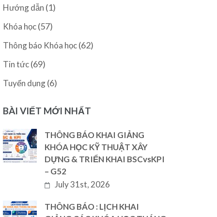
(1)
Hướng dẫn
(57)
Khóa học
(62)
Thông báo Khóa học
(69)
Tin tức
(6)
Tuyển dụng
BÀI VIẾT MỚI NHẤT
THÔNG BÁO KHAI GIẢNG
KHÓA HỌC KỸ THUẬT XÂY
DỰNG & TRIỂN KHAI BSCvsKPI
– G52
July 31st, 2026
THÔNG BÁO : LỊCH KHAI