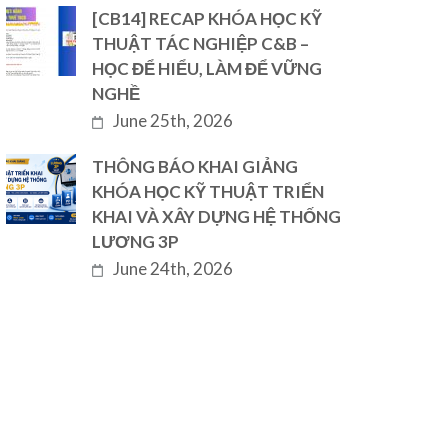
[CB14] RECAP KHÓA HỌC KỸ
THUẬT TÁC NGHIỆP C&B –
HỌC ĐỂ HIỂU, LÀM ĐỂ VỮNG
NGHỀ
June 25th, 2026
THÔNG BÁO KHAI GIẢNG
KHÓA HỌC KỸ THUẬT TRIỂN
KHAI VÀ XÂY DỰNG HỆ THỐNG
LƯƠNG 3P
June 24th, 2026