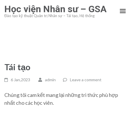
Skip
Học viện Nhân sư – GSA
to
Đào tạo kỹ thuật Quản trị Nhân sự – Tái tạo, Hệ thống
content
(Press
Enter)
Tái tạo
6 Jan,2023
admin
Leave a comment
Chúng tôi cam kết mang lại những tri thức phù hợp
nhất cho các học viên.