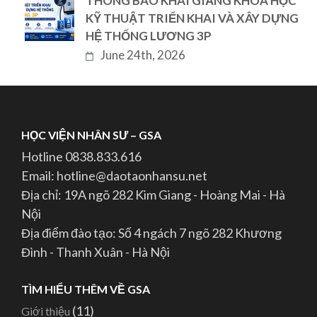
THÔNG BÁO KHAI GIẢNG KHÓA HỌC
KỸ THUẬT TRIỂN KHAI VÀ XÂY DỰNG
HỆ THỐNG LƯƠNG 3P
June 24th, 2026
HỌC VIỆN NHÂN SƯ – GSA
Hotline 0838.833.616
Email: hotline@daotaonhansu.net
Địa chỉ: 19A ngõ 282 Kim Giang - Hoàng Mai - Hà
Nội
Địa điểm đào tạo: Số 4 ngách 7 ngõ 282 Khương
Đình - Thanh Xuân - Hà Nội
TÌM HIỂU THÊM VỀ GSA
(11)
Giới thiệu