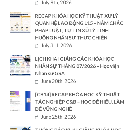
July 8th, 2026
RECAP KHÓA HỌC KỸ THUẬT XỬ LÝ
QUAN HỆ LAO ĐỘNG L15 – NẮM CHẮC
PHÁP LUẬT, TỰ TIN XỬ LÝ TÌNH
HUỐNG NHÂN SỰ THỰC CHIẾN
July 3rd, 2026
LỊCH KHAI GIẢNG CÁC KHÓA HỌC
NHÂN SỰ THÁNG 07/2026 – Học viện
Nhân sư GSA
June 30th, 2026
[CB14] RECAP KHÓA HỌC KỸ THUẬT
TÁC NGHIỆP C&B – HỌC ĐỂ HIỂU, LÀM
ĐỂ VỮNG NGHỀ
June 25th, 2026