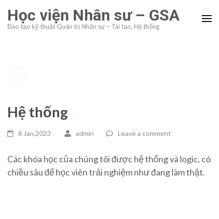
Skip
Học viện Nhân sư – GSA
to
Đào tạo kỹ thuật Quản trị Nhân sự – Tái tạo, Hệ thống
content
(Press
Enter)
Hệ thống
6 Jan,2023
admin
Leave a comment
Các khóa học của chúng tôi được hệ thống và logic, có
chiều sâu để học viên trải nghiệm như đang làm thật.