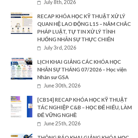
July 8th, 2026
RECAP KHÓA HỌC KỸ THUẬT XỬ LÝ
QUAN HỆ LAO ĐỘNG L15 – NẮM CHẮC
PHÁP LUẬT, TỰ TIN XỬ LÝ TÌNH
HUỐNG NHÂN SỰ THỰC CHIẾN
July 3rd, 2026
LỊCH KHAI GIẢNG CÁC KHÓA HỌC
NHÂN SỰ THÁNG 07/2026 – Học viện
Nhân sư GSA
June 30th, 2026
[CB14] RECAP KHÓA HỌC KỸ THUẬT
TÁC NGHIỆP C&B – HỌC ĐỂ HIỂU, LÀM
ĐỂ VỮNG NGHỀ
June 25th, 2026
THÔNG BÁO KHAI GIẢNG KHÓA HỌC