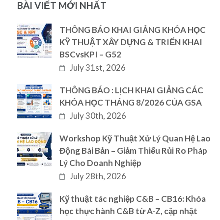
BÀI VIẾT MỚI NHẤT
THÔNG BÁO KHAI GIẢNG KHÓA HỌC
KỸ THUẬT XÂY DỰNG & TRIỂN KHAI
BSCvsKPI – G52
July 31st, 2026
THÔNG BÁO : LỊCH KHAI GIẢNG CÁC
KHÓA HỌC THÁNG 8/2026 CỦA GSA
July 30th, 2026
Workshop Kỹ Thuật Xử Lý Quan Hệ Lao
Động Bài Bản – Giảm Thiểu Rủi Ro Pháp
Lý Cho Doanh Nghiệp
July 28th, 2026
Kỹ thuật tác nghiệp C&B – CB16: Khóa
học thực hành C&B từ A-Z, cập nhật