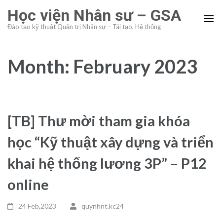
Skip
Học viện Nhân sư – GSA
to
Đào tạo kỹ thuật Quản trị Nhân sự – Tái tạo, Hệ thống
content
(Press
Enter)
Month:
February 2023
[TB] Thư mời tham gia khóa
học “Kỹ thuật xây dựng và triển
khai hệ thống lương 3P” – P12
online
24 Feb,2023
quynhnt.kc24