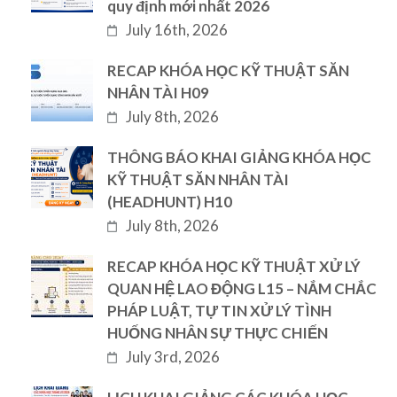
quy định mới nhất 2026
July 16th, 2026
RECAP KHÓA HỌC KỸ THUẬT SĂN
NHÂN TÀI H09
July 8th, 2026
THÔNG BÁO KHAI GIẢNG KHÓA HỌC
KỸ THUẬT SĂN NHÂN TÀI
(HEADHUNT) H10
July 8th, 2026
RECAP KHÓA HỌC KỸ THUẬT XỬ LÝ
QUAN HỆ LAO ĐỘNG L15 – NẮM CHẮC
PHÁP LUẬT, TỰ TIN XỬ LÝ TÌNH
HUỐNG NHÂN SỰ THỰC CHIẾN
July 3rd, 2026