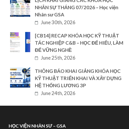
LỊCH KHAI GIẢNG CÁC KHÓA HỌC
NHÂN SỰ THÁNG 07/2026 – Học viện
Nhân sư GSA
June 30th, 2026
[CB14] RECAP KHÓA HỌC KỸ THUẬT
TÁC NGHIỆP C&B – HỌC ĐỂ HIỂU, LÀM
ĐỂ VỮNG NGHỀ
June 25th, 2026
THÔNG BÁO KHAI GIẢNG KHÓA HỌC
KỸ THUẬT TRIỂN KHAI VÀ XÂY DỰNG
HỆ THỐNG LƯƠNG 3P
June 24th, 2026
HỌC VIỆN NHÂN SƯ – GSA