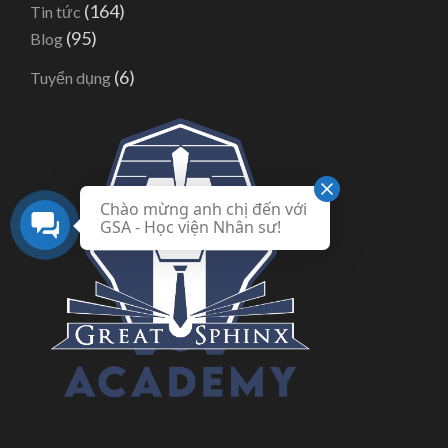
(164)
Tin tức
(95)
Blog
(6)
Tuyển dụng
Chào mừng anh chị đến với
GSA - Học viện Nhân sư!