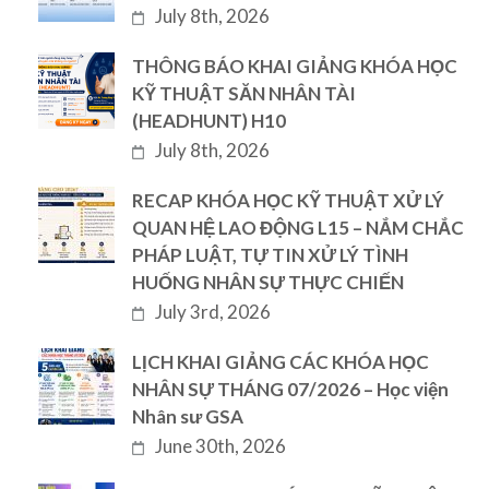
July 8th, 2026
THÔNG BÁO KHAI GIẢNG KHÓA HỌC
KỸ THUẬT SĂN NHÂN TÀI
(HEADHUNT) H10
July 8th, 2026
RECAP KHÓA HỌC KỸ THUẬT XỬ LÝ
QUAN HỆ LAO ĐỘNG L15 – NẮM CHẮC
PHÁP LUẬT, TỰ TIN XỬ LÝ TÌNH
HUỐNG NHÂN SỰ THỰC CHIẾN
July 3rd, 2026
LỊCH KHAI GIẢNG CÁC KHÓA HỌC
NHÂN SỰ THÁNG 07/2026 – Học viện
Nhân sư GSA
June 30th, 2026