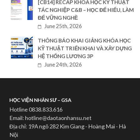
[CB14] RECAP KHÓA HỌC KỸ THUẬT
TÁC NGHIỆP C&B – HỌC ĐỂ HIỂU, LÀM
ĐỂ VỮNG NGHỀ
June 25th, 2026
THÔNG BÁO KHAI GIẢNG KHÓA HỌC
KỸ THUẬT TRIỂN KHAI VÀ XÂY DỰNG
HỆ THỐNG LƯƠNG 3P
June 24th, 2026
HỌC VIỆN NHÂN SƯ – GSA
Hotline 0838.833.616
Email: hotline@daotaonhansu.net
Địa chỉ: 19A ngõ 282 Kim Giang - Hoàng Mai - Hà
Nội