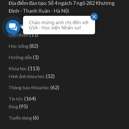
Địa điểm đào tạo: Số 4 ngách 7 ngõ 282 Khương
Đình - Thanh Xuân - Hà Nội
Chào mừng anh chị đến với
TÌM HIỂU THÊM VỀ GSA
GSA - Học viện Nhân sư!
(11)
Giới thiệu
(82)
Học bổng
(1)
Hướng dẫn
(113)
Khóa học
(32)
Hình ảnh khóa học
(62)
Thông báo Khóa học
(164)
Tin tức
(95)
Blog
(6)
Tuyển dụng