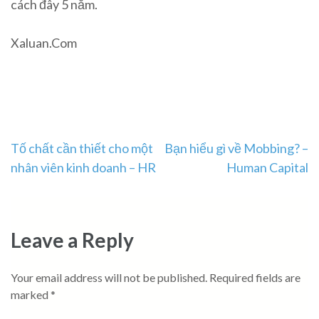
cách đây 5 năm.
Xaluan.Com
Post
Tố chất cần thiết cho một
Bạn hiểu gì về Mobbing? –
nhân viên kinh doanh – HR
Human Capital
navigation
Leave a Reply
Your email address will not be published.
Required fields are
marked
*