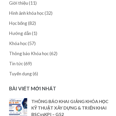
(11)
Giới thiệu
(32)
Hình ảnh khóa học
(82)
Học bổng
(1)
Hướng dẫn
(57)
Khóa học
(62)
Thông báo Khóa học
(69)
Tin tức
(6)
Tuyển dụng
BÀI VIẾT MỚI NHẤT
THÔNG BÁO KHAI GIẢNG KHÓA HỌC
KỸ THUẬT XÂY DỰNG & TRIỂN KHAI
BSCvsKPI – G52