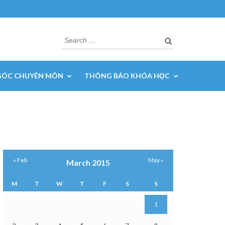
Search
for:
GÓC CHUYÊN MÔN
THÔNG BÁO KHÓA HỌC
« Feb
May »
March 2015
M
T
W
T
F
S
S
1