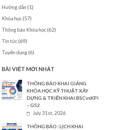
(1)
Hướng dẫn
(57)
Khóa học
(62)
Thông báo Khóa học
(69)
Tin tức
(6)
Tuyển dụng
BÀI VIẾT MỚI NHẤT
THÔNG BÁO KHAI GIẢNG
KHÓA HỌC KỸ THUẬT XÂY
DỰNG & TRIỂN KHAI BSCvsKPI
– G52
July 31st, 2026
THÔNG BÁO : LỊCH KHAI