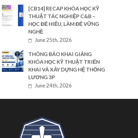
[CB14] RECAP KHÓA HỌC KỸ
THUẬT TÁC NGHIỆP C&B –
HỌC ĐỂ HIỂU, LÀM ĐỂ VỮNG
NGHỀ
June 25th, 2026
THÔNG BÁO KHAI GIẢNG
KHÓA HỌC KỸ THUẬT TRIỂN
KHAI VÀ XÂY DỰNG HỆ THỐNG
LƯƠNG 3P
June 24th, 2026