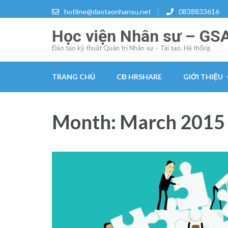
Skip
hotline@daotaonhansu.net
0838833616
to
Học viện Nhân sư – GS
content
(Press
Đào tạo kỹ thuật Quản trị Nhân sự – Tái tạo, Hệ thống
Enter)
TRANG CHỦ
CĐ HRSHARE
GIỚI THIỆU
Month:
March 2015