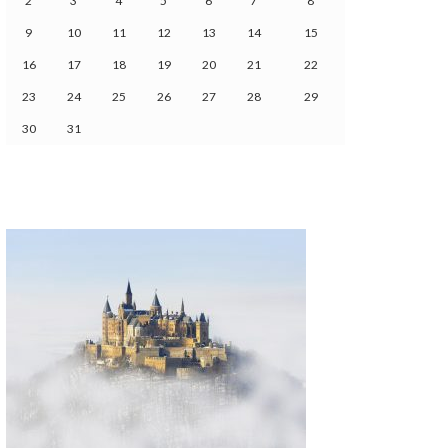
2
3
4
5
6
7
8
9
10
11
12
13
14
15
16
17
18
19
20
21
22
23
24
25
26
27
28
29
30
31