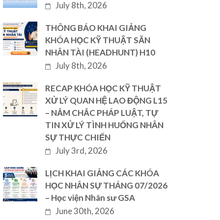
July 8th, 2026
THÔNG BÁO KHAI GIẢNG
KHÓA HỌC KỸ THUẬT SĂN
NHÂN TÀI (HEADHUNT) H10
July 8th, 2026
RECAP KHÓA HỌC KỸ THUẬT
XỬ LÝ QUAN HỆ LAO ĐỘNG L15
– NẮM CHẮC PHÁP LUẬT, TỰ
TIN XỬ LÝ TÌNH HUỐNG NHÂN
SỰ THỰC CHIẾN
July 3rd, 2026
LỊCH KHAI GIẢNG CÁC KHÓA
HỌC NHÂN SỰ THÁNG 07/2026
– Học viện Nhân sư GSA
June 30th, 2026