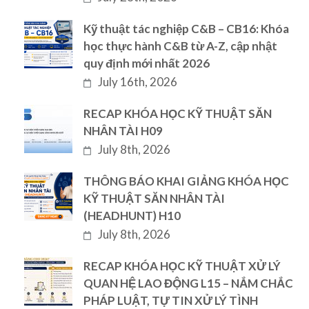
Kỹ thuật tác nghiệp C&B – CB16: Khóa
học thực hành C&B từ A-Z, cập nhật
quy định mới nhất 2026
July 16th, 2026
RECAP KHÓA HỌC KỸ THUẬT SĂN
NHÂN TÀI H09
July 8th, 2026
THÔNG BÁO KHAI GIẢNG KHÓA HỌC
KỸ THUẬT SĂN NHÂN TÀI
(HEADHUNT) H10
July 8th, 2026
RECAP KHÓA HỌC KỸ THUẬT XỬ LÝ
QUAN HỆ LAO ĐỘNG L15 – NẮM CHẮC
PHÁP LUẬT, TỰ TIN XỬ LÝ TÌNH