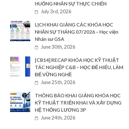
HUỐNG NHÂN SỰ THỰC CHIẾN
July 3rd, 2026
LỊCH KHAI GIẢNG CÁC KHÓA HỌC
NHÂN SỰ THÁNG 07/2026 – Học viện
Nhân sư GSA
June 30th, 2026
[CB14] RECAP KHÓA HỌC KỸ THUẬT
TÁC NGHIỆP C&B – HỌC ĐỂ HIỂU, LÀM
ĐỂ VỮNG NGHỀ
June 25th, 2026
THÔNG BÁO KHAI GIẢNG KHÓA HỌC
KỸ THUẬT TRIỂN KHAI VÀ XÂY DỰNG
HỆ THỐNG LƯƠNG 3P
June 24th, 2026