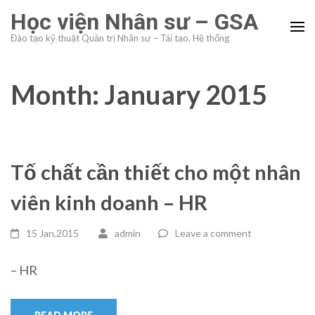
Skip
Học viện Nhân sư – GSA
to
Đào tạo kỹ thuật Quản trị Nhân sự – Tái tạo, Hệ thống
content
(Press
Enter)
Month:
January 2015
Tố chất cần thiết cho một nhân
viên kinh doanh – HR
15 Jan,2015
admin
Leave a comment
– HR