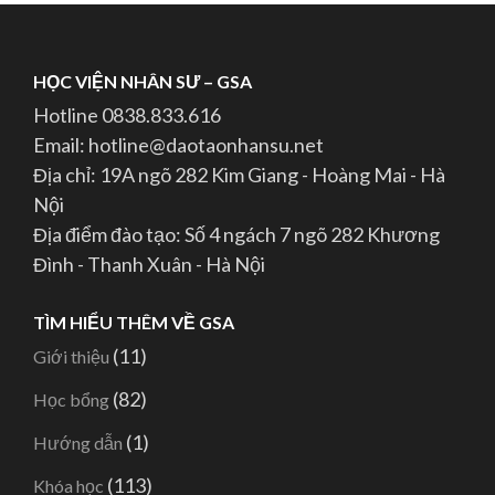
HỌC VIỆN NHÂN SƯ – GSA
Hotline 0838.833.616
Email: hotline@daotaonhansu.net
Địa chỉ: 19A ngõ 282 Kim Giang - Hoàng Mai - Hà
Nội
Địa điểm đào tạo: Số 4 ngách 7 ngõ 282 Khương
Đình - Thanh Xuân - Hà Nội
TÌM HIỂU THÊM VỀ GSA
(11)
Giới thiệu
(82)
Học bổng
(1)
Hướng dẫn
(113)
Khóa học