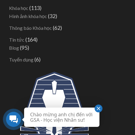
(113)
Khóa học
(32)
Hình ảnh khóa học
(62)
Thông báo Khóa học
(164)
Tin tức
(95)
Blog
(6)
Tuyển dụng
Chào mừng anh chị đến với
GSA - Học viện Nhân sư!