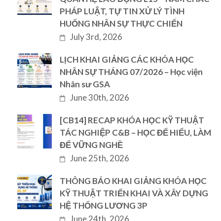
PHÁP LUẬT, TỰ TIN XỬ LÝ TÌNH
HUỐNG NHÂN SỰ THỰC CHIẾN
July 3rd, 2026
LỊCH KHAI GIẢNG CÁC KHÓA HỌC
NHÂN SỰ THÁNG 07/2026 – Học viện
Nhân sư GSA
June 30th, 2026
[CB14] RECAP KHÓA HỌC KỸ THUẬT
TÁC NGHIỆP C&B – HỌC ĐỂ HIỂU, LÀM
ĐỂ VỮNG NGHỀ
June 25th, 2026
THÔNG BÁO KHAI GIẢNG KHÓA HỌC
KỸ THUẬT TRIỂN KHAI VÀ XÂY DỰNG
HỆ THỐNG LƯƠNG 3P
June 24th, 2026