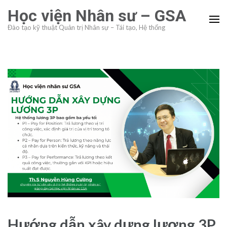
Skip
Học viện Nhân sư – GSA
to
Đào tạo kỹ thuật Quản trị Nhân sự – Tái tạo, Hệ thống
content
(Press
Enter)
Hướng dẫn xây dựng lương 3P