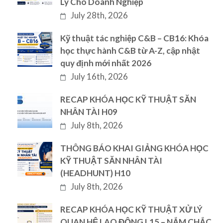
Lý Cho Doanh Nghiệp
July 28th, 2026
Kỹ thuật tác nghiệp C&B – CB16: Khóa
học thực hành C&B từ A-Z, cập nhật
quy định mới nhất 2026
July 16th, 2026
RECAP KHÓA HỌC KỸ THUẬT SĂN
NHÂN TÀI H09
July 8th, 2026
THÔNG BÁO KHAI GIẢNG KHÓA HỌC
KỸ THUẬT SĂN NHÂN TÀI
(HEADHUNT) H10
July 8th, 2026
RECAP KHÓA HỌC KỸ THUẬT XỬ LÝ
QUAN HỆ LAO ĐỘNG L15 – NẮM CHẮC