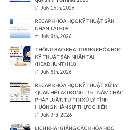
July 16th, 2026
RECAP KHÓA HỌC KỸ THUẬT SĂN
NHÂN TÀI H09
July 8th, 2026
THÔNG BÁO KHAI GIẢNG KHÓA HỌC
KỸ THUẬT SĂN NHÂN TÀI
(HEADHUNT) H10
July 8th, 2026
RECAP KHÓA HỌC KỸ THUẬT XỬ LÝ
QUAN HỆ LAO ĐỘNG L15 – NẮM CHẮC
PHÁP LUẬT, TỰ TIN XỬ LÝ TÌNH
HUỐNG NHÂN SỰ THỰC CHIẾN
July 3rd, 2026
LỊCH KHAI GIẢNG CÁC KHÓA HỌC