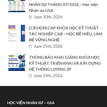
NHÂN SỰ THÁNG 07/2026 – Học viện
Nhân sư GSA
June 30th, 2026
[CB14] RECAP KHÓA HỌC KỸ THUẬT
TÁC NGHIỆP C&B – HỌC ĐỂ HIỂU, LÀM
ĐỂ VỮNG NGHỀ
June 25th, 2026
THÔNG BÁO KHAI GIẢNG KHÓA HỌC
KỸ THUẬT TRIỂN KHAI VÀ XÂY DỰNG
HỆ THỐNG LƯƠNG 3P
June 24th, 2026
HỌC VIỆN NHÂN SƯ – GSA