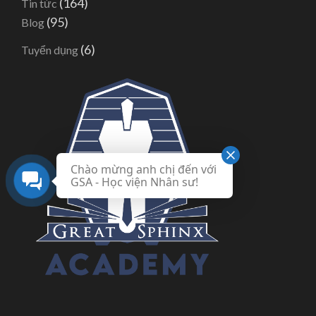
(164)
Tin tức
(95)
Blog
(6)
Tuyển dụng
Chào mừng anh chị đến với
GSA - Học viện Nhân sư!