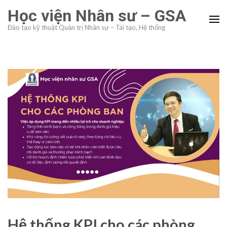
Skip
Học viện Nhân sư – GSA
to
Đào tạo kỹ thuật Quản trị Nhân sự – Tái tạo, Hệ thống
content
(Press
Enter)
Hệ thống KPI cho các phòng