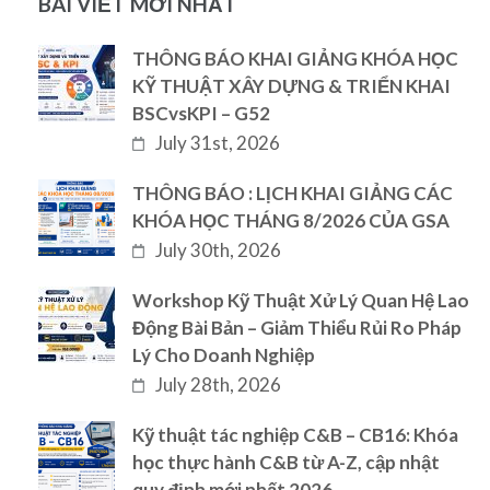
BÀI VIẾT MỚI NHẤT
THÔNG BÁO KHAI GIẢNG KHÓA HỌC
KỸ THUẬT XÂY DỰNG & TRIỂN KHAI
BSCvsKPI – G52
July 31st, 2026
THÔNG BÁO : LỊCH KHAI GIẢNG CÁC
KHÓA HỌC THÁNG 8/2026 CỦA GSA
July 30th, 2026
Workshop Kỹ Thuật Xử Lý Quan Hệ Lao
Động Bài Bản – Giảm Thiểu Rủi Ro Pháp
Lý Cho Doanh Nghiệp
July 28th, 2026
Kỹ thuật tác nghiệp C&B – CB16: Khóa
học thực hành C&B từ A-Z, cập nhật
quy định mới nhất 2026