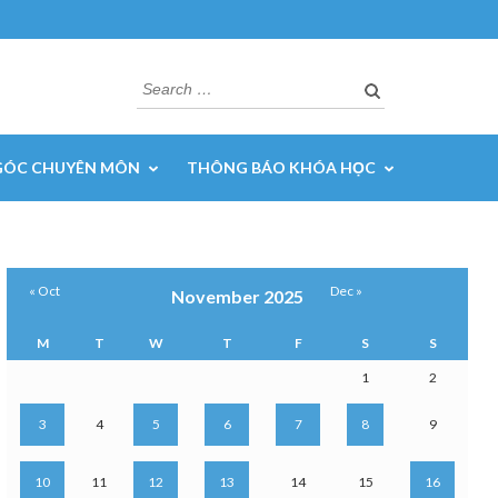
Search
for:
GÓC CHUYÊN MÔN
THÔNG BÁO KHÓA HỌC
« Oct
Dec »
November 2025
M
T
W
T
F
S
S
1
2
3
4
5
6
7
8
9
10
11
12
13
14
15
16