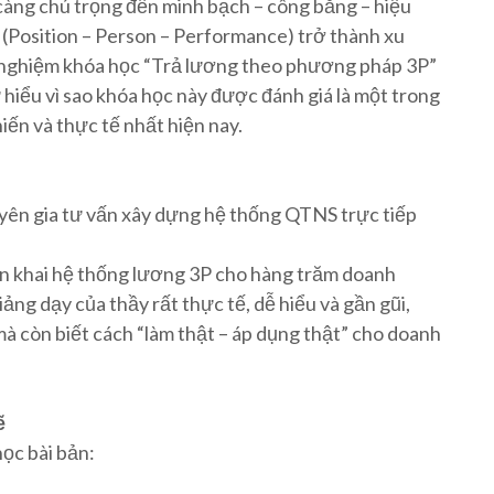
càng chú trọng đến minh bạch – công bằng – hiệu
(Position – Person – Performance) trở thành xu
ải nghiệm khóa học “Trả lương theo phương pháp 3P”
 hiểu vì sao khóa học này được đánh giá là một trong
ến và thực tế nhất hiện nay.
n gia tư vấn xây dựng hệ thống QTNS trực tiếp
n khai hệ thống lương 3P cho hàng trăm doanh
ảng dạy của thầy rất thực tế, dễ hiểu và gần gũi,
à còn biết cách “làm thật – áp dụng thật” cho doanh
ẽ
học bài bản: