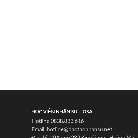
HỌC VIỆN NHÂN SƯ – GSA
Hotline 0838.833.616
Email: hotline@daotaonhansu.net
Địa chỉ: 19A ngõ 282 Kim Giang - Hoàng Mai 