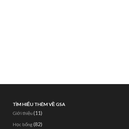
TÌM HIỂU THÊM VỀ GSA
(11)
Giới thiệu
(82)
Học bổng
-