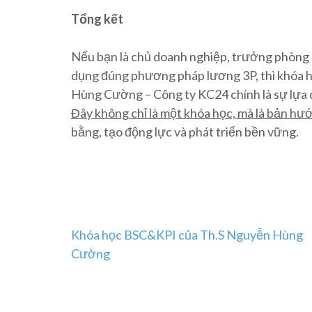
Tổng kết
Nếu bạn là chủ doanh nghiệp, trưởng phòng n
dụng đúng phương pháp lương 3P, thì khóa h
Hùng Cường – Công ty KC24 chính là sự lựa 
Đây không chỉ là một khóa học, mà là bản hư
bằng, tạo động lực và phát triển bền vững.
Post
Khóa học BSC&KPI của Th.S Nguyễn Hùng
Cường
navigation