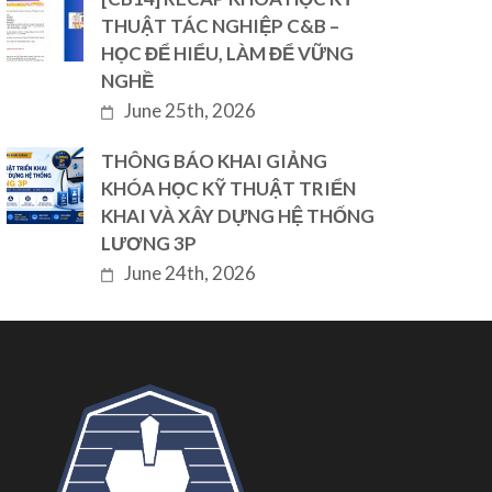
THUẬT TÁC NGHIỆP C&B –
HỌC ĐỂ HIỂU, LÀM ĐỂ VỮNG
NGHỀ
June 25th, 2026
THÔNG BÁO KHAI GIẢNG
KHÓA HỌC KỸ THUẬT TRIỂN
KHAI VÀ XÂY DỰNG HỆ THỐNG
LƯƠNG 3P
June 24th, 2026