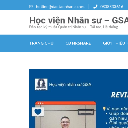
Skip
hotline@daotaonhansu.net
0838833616
to
Học viện Nhân sư – GS
content
(Press
Đào tạo kỹ thuật Quản trị Nhân sự – Tái tạo, Hệ thống
Enter)
TRANG CHỦ
CĐ HRSHARE
GIỚI THIỆU