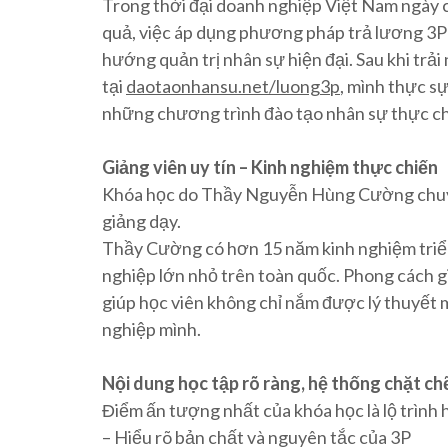
Trong thời đại doanh nghiệp Việt Nam ngày 
quả, việc áp dụng phương pháp trả lương 3P 
hướng quản trị nhân sự hiện đại. Sau khi tr
tại
daotaonhansu.net/luong3p
, mình thực sự
những chương trình đào tạo nhân sự thực chi
Giảng viên uy tín – Kinh nghiệm thực chiến
Khóa học do Thầy Nguyễn Hùng Cường chuyê
giảng dạy.
Thầy Cường có hơn 15 năm kinh nghiệm triể
nghiệp lớn nhỏ trên toàn quốc. Phong cách gi
giúp học viên không chỉ nắm được lý thuyết m
nghiệp mình.
Nội dung học tập rõ ràng, hệ thống chặt ch
Điểm ấn tượng nhất của khóa học là lộ trình 
– Hiểu rõ bản chất và nguyên tắc của 3P