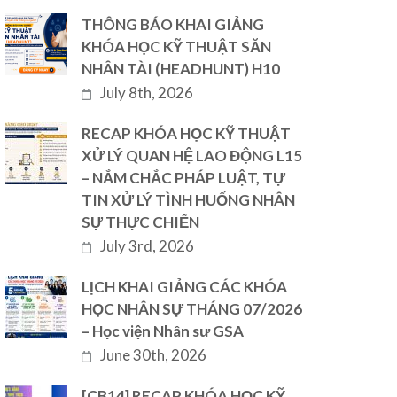
THÔNG BÁO KHAI GIẢNG
KHÓA HỌC KỸ THUẬT SĂN
NHÂN TÀI (HEADHUNT) H10
July 8th, 2026
RECAP KHÓA HỌC KỸ THUẬT
XỬ LÝ QUAN HỆ LAO ĐỘNG L15
– NẮM CHẮC PHÁP LUẬT, TỰ
TIN XỬ LÝ TÌNH HUỐNG NHÂN
SỰ THỰC CHIẾN
July 3rd, 2026
LỊCH KHAI GIẢNG CÁC KHÓA
HỌC NHÂN SỰ THÁNG 07/2026
– Học viện Nhân sư GSA
June 30th, 2026
[CB14] RECAP KHÓA HỌC KỸ