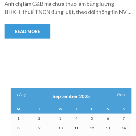
Anh chị làm C&B mà chưa thạo làm bảng lương
BHXH, thuế TNCN đúng luật, theo dõi thông tin NV …
READ MORE
« Aug
Oct »
September 2025
M
T
W
T
F
S
S
1
2
3
4
5
6
7
8
9
10
11
12
13
14