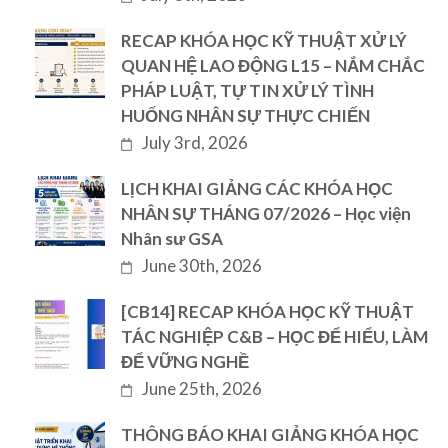
RECAP KHÓA HỌC KỸ THUẬT XỬ LÝ
QUAN HỆ LAO ĐỘNG L15 – NẮM CHẮC
PHÁP LUẬT, TỰ TIN XỬ LÝ TÌNH
HUỐNG NHÂN SỰ THỰC CHIẾN
July 3rd, 2026
LỊCH KHAI GIẢNG CÁC KHÓA HỌC
NHÂN SỰ THÁNG 07/2026 – Học viện
Nhân sư GSA
June 30th, 2026
[CB14] RECAP KHÓA HỌC KỸ THUẬT
TÁC NGHIỆP C&B – HỌC ĐỂ HIỂU, LÀM
ĐỂ VỮNG NGHỀ
June 25th, 2026
THÔNG BÁO KHAI GIẢNG KHÓA HỌC