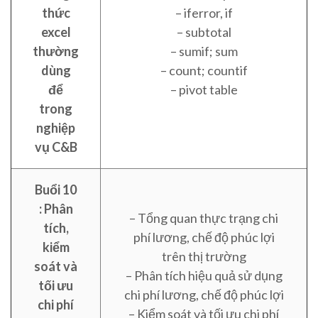
thức
– iferror, if
excel
– subtotal
thường
– sumif; sum
dùng
– count; countif
để
– pivot table
trong
nghiệp
vụ C&B
Buổi 10
: Phân
– Tổng quan thực trạng chi
tích,
phí lương, chế độ phúc lợi
kiểm
trên thị trường
soát và
– Phân tích hiệu quả sử dụng
tối ưu
chi phí lương, chế độ phúc lợi
chi phí
– Kiểm soát và tối ưu chi phí