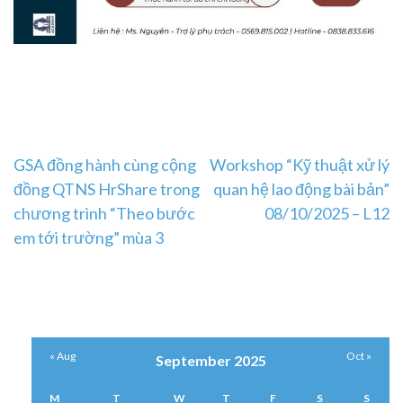
Post
GSA đồng hành cùng cộng
Workshop “Kỹ thuật xử lý
đồng QTNS HrShare trong
quan hệ lao động bài bản”
navigation
chương trình “Theo bước
08/10/2025 – L12
em tới trường” mùa 3
« Aug
Oct »
September 2025
M
T
W
T
F
S
S