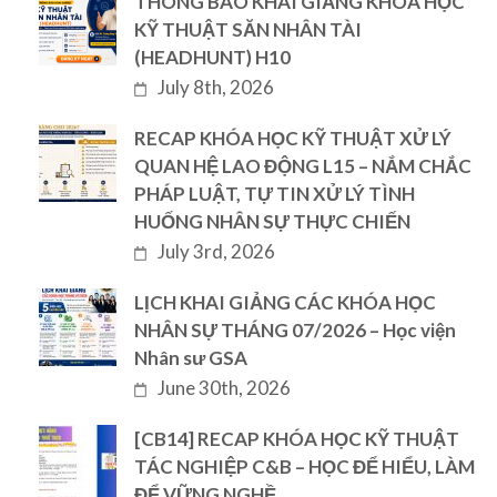
THÔNG BÁO KHAI GIẢNG KHÓA HỌC
KỸ THUẬT SĂN NHÂN TÀI
(HEADHUNT) H10
July 8th, 2026
RECAP KHÓA HỌC KỸ THUẬT XỬ LÝ
QUAN HỆ LAO ĐỘNG L15 – NẮM CHẮC
PHÁP LUẬT, TỰ TIN XỬ LÝ TÌNH
HUỐNG NHÂN SỰ THỰC CHIẾN
July 3rd, 2026
LỊCH KHAI GIẢNG CÁC KHÓA HỌC
NHÂN SỰ THÁNG 07/2026 – Học viện
Nhân sư GSA
June 30th, 2026
[CB14] RECAP KHÓA HỌC KỸ THUẬT
TÁC NGHIỆP C&B – HỌC ĐỂ HIỂU, LÀM
ĐỂ VỮNG NGHỀ