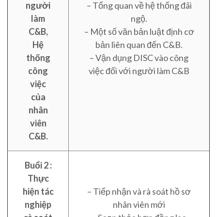
người
– Tổng quan về hệ thống đãi
làm
ngộ.
C&B,
– Một số văn bản luật định cơ
Hệ
bản liên quan đến C&B.
thống
– Vận dụng DISC vào công
công
việc đối với người làm C&B
việc
của
nhân
viên
C&B.
Buổi 2 :
Thực
hiện tác
– Tiếp nhận và rà soát hồ sơ
nghiệp
nhân viên mới