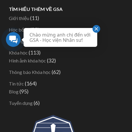
TÌM HIỂU THÊM VỀ GSA
(11)
Giới thiệu
(82)
Học bổng
Chào mừng anh chị đến với
GSA - Học viện Nhân sư!
(1)
Hướng dẫn
(113)
Khóa học
(32)
Hình ảnh khóa học
(62)
Thông báo Khóa học
(164)
Tin tức
(95)
Blog
(6)
Tuyển dụng