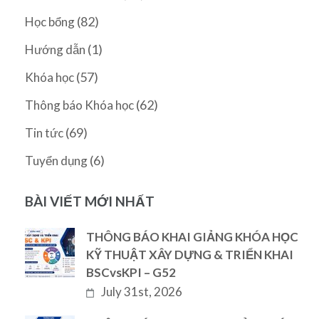
(82)
Học bổng
(1)
Hướng dẫn
(57)
Khóa học
(62)
Thông báo Khóa học
(69)
Tin tức
(6)
Tuyển dụng
BÀI VIẾT MỚI NHẤT
THÔNG BÁO KHAI GIẢNG KHÓA HỌC
KỸ THUẬT XÂY DỰNG & TRIỂN KHAI
BSCvsKPI – G52
July 31st, 2026