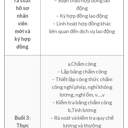
rà soát
– Soạn thảo hợp đồng lao
hồ sơ
động
nhân
– Ký hợp đồng lao động
viên
– Linh hoạt hợp đồng khác
mới và
liên quan đến dịch vụ lao động
ký hợp
đồng
a,Chấm công
– Lập bảng chấm công
– Thiết lập công thức chấm
công nghỉ phép, nghỉ không
lương, nghỉ ốm, v….v
– Kiểm tra bảng chấm công
b,Tính lương
Buổi 3 :
– Rà soát và kiểm tra quy chế
Thực
lương và thưởng