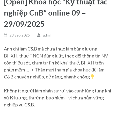
[Open] Khóa học “Kỹ thuật tác
nghiệp CnB” online 09 –
29/09/2025
23 Sep,2025
admin
Anh chị làm C&B mà chưa thạo làm bảng lương
BHXH, thuế TNCN đúng luật, theo dõi thông tin NV
còn thiếu sót, chưa tự tin kê khai thuế, BHXH trên
phần mềm … -> Thân mời tham gia khóa học để làm
C&B chuyên nghiệp, dễ dàng, nhanh chóng
Không ít người làm nhân sự rơi vào cảnh lúng túng khi
xử lý lương, thưởng, bảo hiểm – vì chưa nắm vững
nghiệp vụ C&B.