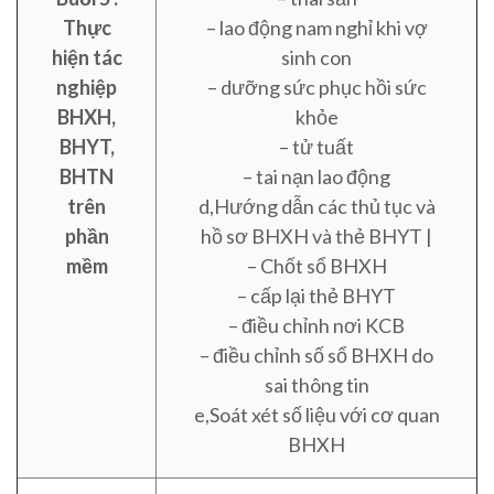
Thực
– lao động nam nghỉ khi vợ
hiện tác
sinh con
nghiệp
– dưỡng sức phục hồi sức
BHXH,
khỏe
BHYT,
– tử tuất
BHTN
– tai nạn lao động
trên
d,Hướng dẫn các thủ tục và
phần
hồ sơ BHXH và thẻ BHYT |
mềm
– Chốt sổ BHXH
– cấp lại thẻ BHYT
– điều chỉnh nơi KCB
– điều chỉnh số sổ BHXH do
sai thông tin
e,Soát xét số liệu với cơ quan
BHXH