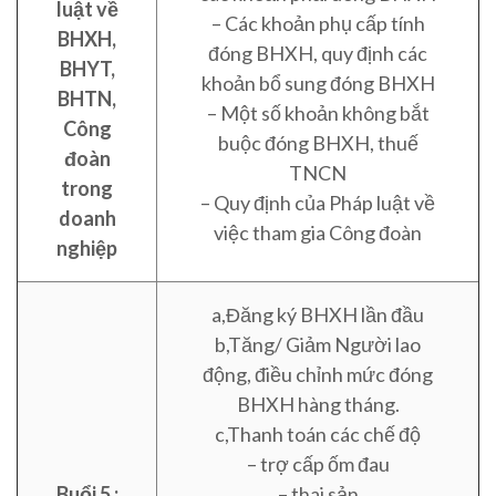
luật về
– Các khoản phụ cấp tính
BHXH,
đóng BHXH, quy định các
BHYT,
khoản bổ sung đóng BHXH
BHTN,
– Một số khoản không bắt
Công
buộc đóng BHXH, thuế
đoàn
TNCN
trong
– Quy định của Pháp luật về
doanh
việc tham gia Công đoàn
nghiệp
a,Đăng ký BHXH lần đầu
b,Tăng/ Giảm Người lao
động, điều chỉnh mức đóng
BHXH hàng tháng.
c,Thanh toán các chế độ
– trợ cấp ốm đau
Buổi 5 :
– thai sản