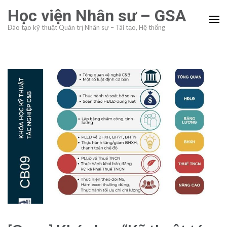
Skip
Học viện Nhân sư – GSA
to
Đào tạo kỹ thuật Quản trị Nhân sự – Tái tạo, Hệ thống
content
(Press
Enter)