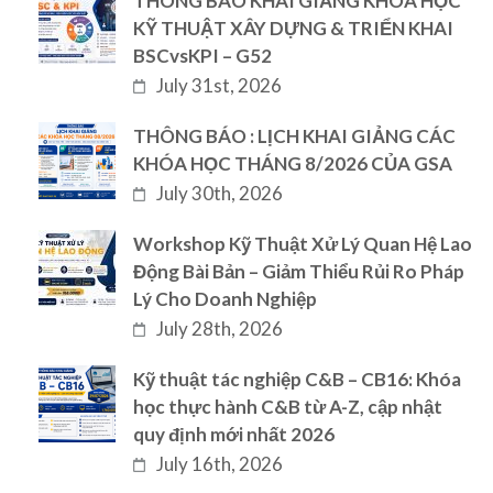
THÔNG BÁO KHAI GIẢNG KHÓA HỌC
KỸ THUẬT XÂY DỰNG & TRIỂN KHAI
BSCvsKPI – G52
July 31st, 2026
THÔNG BÁO : LỊCH KHAI GIẢNG CÁC
KHÓA HỌC THÁNG 8/2026 CỦA GSA
July 30th, 2026
Workshop Kỹ Thuật Xử Lý Quan Hệ Lao
Động Bài Bản – Giảm Thiểu Rủi Ro Pháp
Lý Cho Doanh Nghiệp
July 28th, 2026
Kỹ thuật tác nghiệp C&B – CB16: Khóa
học thực hành C&B từ A-Z, cập nhật
quy định mới nhất 2026
July 16th, 2026