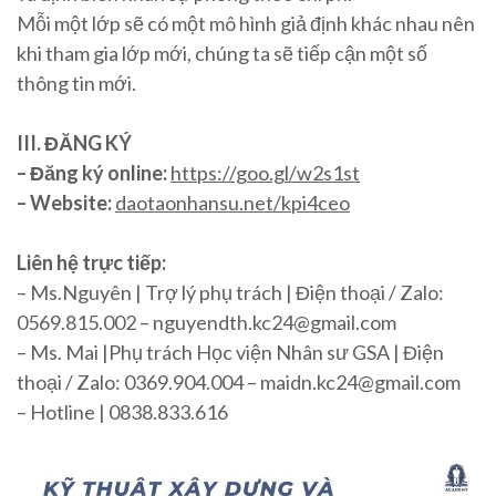
Mỗi một lớp sẽ có một mô hình giả định khác nhau nên
khi tham gia lớp mới, chúng ta sẽ tiếp cận một số
thông tin mới.
III. ĐĂNG KÝ
– Đăng ký online:
https://goo.gl/w2s1st
– Website:
daotaonhansu.net/kpi4ceo
Liên hệ trực tiếp:
– Ms.Nguyên | Trợ lý phụ trách | Điện thoại / Zalo:
0569.815.002 – nguyendth.kc24@gmail.com
– Ms. Mai |Phụ trách Học viện Nhân sư GSA | Điện
thoại / Zalo: 0369.904.004 – maidn.kc24@gmail.com
– Hotline | 0838.833.616