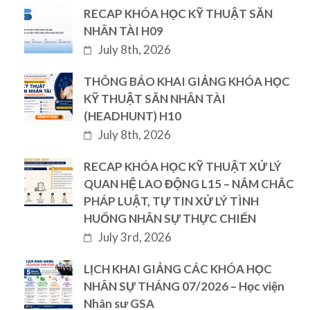
RECAP KHÓA HỌC KỸ THUẬT SĂN
NHÂN TÀI H09
July 8th, 2026
THÔNG BÁO KHAI GIẢNG KHÓA HỌC
KỸ THUẬT SĂN NHÂN TÀI
(HEADHUNT) H10
July 8th, 2026
RECAP KHÓA HỌC KỸ THUẬT XỬ LÝ
QUAN HỆ LAO ĐỘNG L15 – NẮM CHẮC
PHÁP LUẬT, TỰ TIN XỬ LÝ TÌNH
HUỐNG NHÂN SỰ THỰC CHIẾN
July 3rd, 2026
LỊCH KHAI GIẢNG CÁC KHÓA HỌC
NHÂN SỰ THÁNG 07/2026 – Học viện
Nhân sư GSA