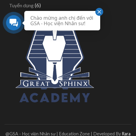
(6)
Tuyển dụng
Chào mừng anh chị đến với
GSA - Học viện Nhân sư!
@GSA - Học viện Nhân sư |
Education Zone | Developed By
Rara