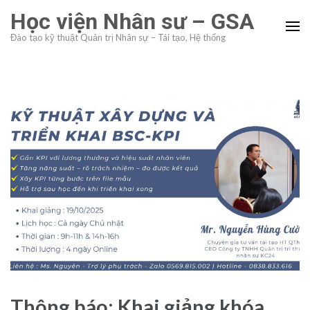
Skip
Học viện Nhân sư – GSA
to
Đào tạo kỹ thuật Quản trị Nhân sự – Tái tạo, Hệ thống
content
(Press
Enter)
Thông báo: Khai giảng khóa