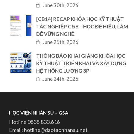
June 30th, 2026
[CB14] RECAP KHÓA HỌC KỸ THUẬT
TÁC NGHIỆP C&B – HỌC ĐỂ HIỂU, LÀM
ĐỂ VỮNG NGHỀ
June 25th, 2026
THÔNG BÁO KHAI GIẢNG KHÓA HỌC
KỸ THUẬT TRIỂN KHAI VÀ XÂY DỰNG
HỆ THỐNG LƯƠNG 3P
June 24th, 2026
HỌC VIỆN NHÂN SƯ – GSA
Hotline 0838.833.616
Email: hotline@daotaonhansu.net