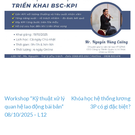
Post
Workshop “Kỹ thuật xử lý
Khóa học hệ thống lương
quan hệ lao động bài bản”
3P có gì đặc biệt?
navigation
08/10/2025 – L12