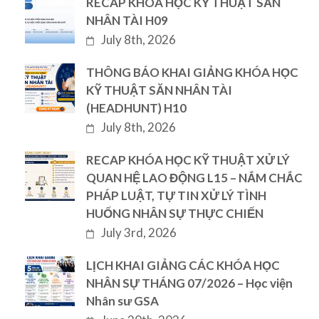
RECAP KHÓA HỌC KỸ THUẬT SĂN
NHÂN TÀI H09
July 8th, 2026
THÔNG BÁO KHAI GIẢNG KHÓA HỌC
KỸ THUẬT SĂN NHÂN TÀI
(HEADHUNT) H10
July 8th, 2026
RECAP KHÓA HỌC KỸ THUẬT XỬ LÝ
QUAN HỆ LAO ĐỘNG L15 – NẮM CHẮC
PHÁP LUẬT, TỰ TIN XỬ LÝ TÌNH
HUỐNG NHÂN SỰ THỰC CHIẾN
July 3rd, 2026
LỊCH KHAI GIẢNG CÁC KHÓA HỌC
NHÂN SỰ THÁNG 07/2026 – Học viện
Nhân sư GSA