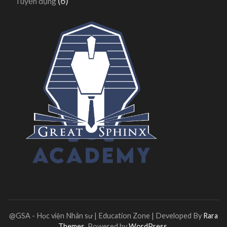
(6)
Tuyển dụng
@GSA - Học viện Nhân sư |
Education Zone | Developed By
Rara
Themes
. Powered by
WordPress
.