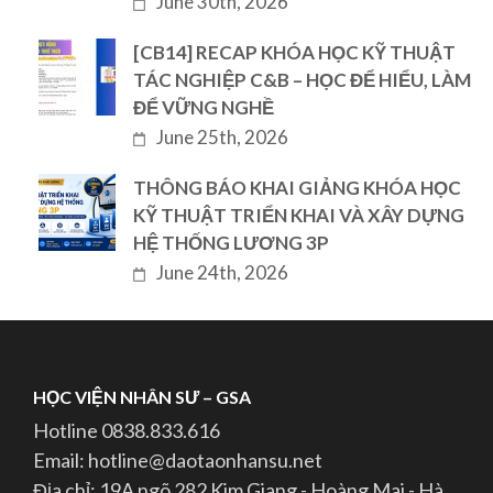
June 30th, 2026
[CB14] RECAP KHÓA HỌC KỸ THUẬT
TÁC NGHIỆP C&B – HỌC ĐỂ HIỂU, LÀM
ĐỂ VỮNG NGHỀ
June 25th, 2026
THÔNG BÁO KHAI GIẢNG KHÓA HỌC
KỸ THUẬT TRIỂN KHAI VÀ XÂY DỰNG
HỆ THỐNG LƯƠNG 3P
June 24th, 2026
HỌC VIỆN NHÂN SƯ – GSA
Hotline 0838.833.616
Email: hotline@daotaonhansu.net
Địa chỉ: 19A ngõ 282 Kim Giang - Hoàng Mai - Hà