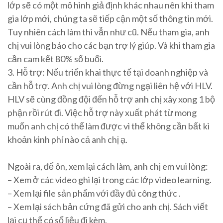
lớp sẽ có một mô hình giả định khác nhau nên khi tham
gia lớp mới, chúng ta sẽ tiếp cận một số thông tin mới.
Tuy nhiên cách làm thì vẫn như cũ. Nếu tham gia, anh
chị vui lòng báo cho các bạn trợ lý giúp. Và khi tham gia
cần cam kết 80% số buổi.
3. Hỗ trợ: Nếu triển khai thực tế tại doanh nghiệp và
cần hỗ trợ. Anh chị vui lòng đừng ngại liên hệ với HLV.
HLV sẽ cùng đồng đội đến hỗ trợ anh chị xây xong 1 bộ
phận rồi rút đi. Việc hỗ trợ này xuất phát từ mong
muốn anh chị có thể làm được vì thế không cần bất kì
khoản kinh phí nào cả anh chị ạ.
Ngoài ra, để ôn, xem lại cách làm, anh chị em vui lòng:
– Xem ở các video ghi lại trong các lớp video learning.
– Xem lại file sản phẩm với đầy đủ công thức .
– Xem lại sách bản cứng đã gửi cho anh chị. Sách viết
lại cụ thể có số liệu đi kèm.