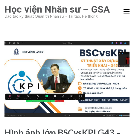
Skip
Học viện Nhân sư – GSA
to
Đào tạo kỹ thuật Quản trị Nhân sự – Tái tạo, Hệ thống
content
(Press
Enter)
Hình ảnh lớp BSCvsKPI G43 –