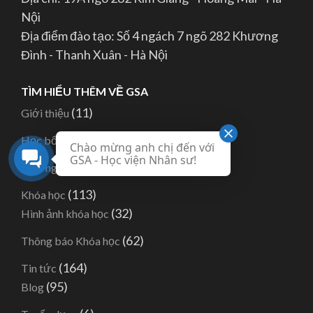
Nội
Địa điểm đào tạo: Số 4 ngách 7 ngõ 282 Khương
Đình - Thanh Xuân - Hà Nội
TÌM HIỂU THÊM VỀ GSA
(11)
Giới thiệu
(82)
Học bổng
Chào mừng anh chị đến với
GSA - Học viện Nhân sư!
(1)
Hướng dẫn
(113)
Khóa học
(32)
Hình ảnh khóa học
(62)
Thông báo Khóa học
(164)
Tin tức
(95)
Blog