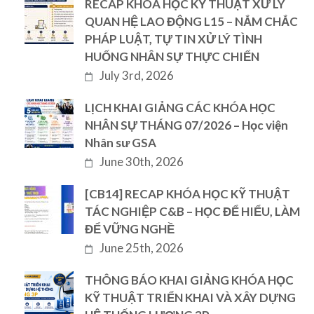
RECAP KHÓA HỌC KỸ THUẬT XỬ LÝ
QUAN HỆ LAO ĐỘNG L15 – NẮM CHẮC
PHÁP LUẬT, TỰ TIN XỬ LÝ TÌNH
HUỐNG NHÂN SỰ THỰC CHIẾN
July 3rd, 2026
LỊCH KHAI GIẢNG CÁC KHÓA HỌC
NHÂN SỰ THÁNG 07/2026 – Học viện
Nhân sư GSA
June 30th, 2026
[CB14] RECAP KHÓA HỌC KỸ THUẬT
TÁC NGHIỆP C&B – HỌC ĐỂ HIỂU, LÀM
ĐỂ VỮNG NGHỀ
June 25th, 2026
THÔNG BÁO KHAI GIẢNG KHÓA HỌC
KỸ THUẬT TRIỂN KHAI VÀ XÂY DỰNG