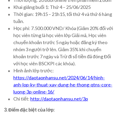
Thời lượng: 20 buổi online trên phần mềm Zoom
Khai giảng buổi 1: Thứ 4 – 25/06/2025
Thời gian: 19h15 – 21h15, tối thứ 4 và thứ 6 hàng
tuần.
Học phí: 7.500.000 VND/ Khóa (Giảm 20% đối với
học viên từng là học viên lớp Giải mã, Học viên
chuyển khoản trước 5 ngày hoặc đăng ký theo
nhóm 3 người trở lên. Giảm 35% khi chuyển
khoản trước 7 ngày và Trừ đi số tiền đã đóng Đối
với học viên BSCKPI các khóa).
Hình ảnh lớp trước:
https://daotaonhansu.net/2024/06/14/hinh-
anh-lop-ky-thuat-xay-dung-he-thong-qtns-core-
luong-3p-online-16/
Chi tiết:
http://daotaonhansu.net/3p
3. Điểm đặc biệt của lớp: