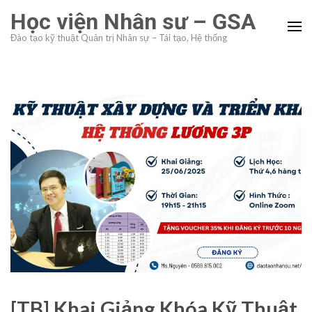
Skip
Học viện Nhân sư – GSA
to
Đào tạo kỹ thuật Quản trị Nhân sự – Tái tạo, Hệ thống
content
(Press
Enter)
[TB] Khai Giảng Khóa Kỹ Thuật