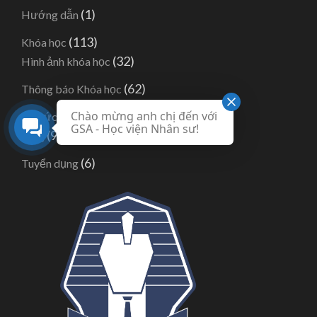
(1)
Hướng dẫn
(113)
Khóa học
(32)
Hình ảnh khóa học
(62)
Thông báo Khóa học
Chào mừng anh chị đến với
(164)
Tin tức
GSA - Học viện Nhân sư!
(95)
Blog
(6)
Tuyển dụng