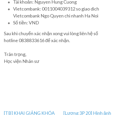
Tài khoản: Nguyen Hung Cuong
Vietcombank: 0011004039312 so giao dich
Vietcombank Ngo Quyen chi nhanh Ha Noi
Số tiền: VND
Sau khi chuyển xác nhận xong vui lòng liên hệ số
hotline 0838833616 để xác nhận.
Trân trọng,
Học viện Nhân sư
Post
[TB] KHAI GIẢNG KHÓA
[Lương 3P 20] Hình ảnh