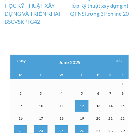
HỌC KỸ THUẬT XÂY
lớp Kỹ thuật xay dựng ht
navigation
DỰNG VÀ TRIỂN KHAI
QTNS lương 3P online 20
BSCVSKPI G42
« May
Jul »
June 2025
M
T
W
T
F
S
S
1
2
3
4
5
6
7
8
9
10
11
12
13
14
15
16
17
18
19
20
21
22
23
24
25
26
27
28
29