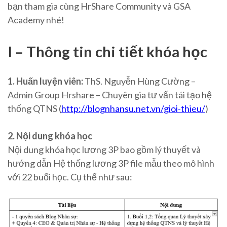
bạn tham gia cùng HrShare Community và GSA
Academy nhé!
I – Thông tin chi tiết khóa học
1. Huấn luyện viên:
ThS. Nguyễn Hùng Cường –
Admin Group Hrshare – Chuyên gia tư vấn tái tạo hệ
thống QTNS (
http://blognhansu.net.vn/gioi-thieu/
)
2. Nội dung khóa học
Nội dung khóa học lương 3P bao gồm lý thuyết và
hướng dẫn Hệ thống lương 3P file mẫu theo mô hình
với 22 buổi học. Cụ thể như sau: