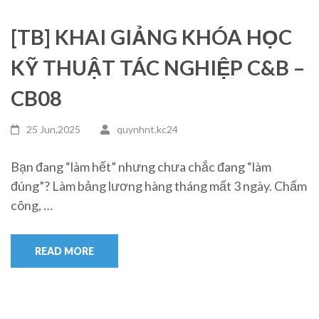
[TB] KHAI GIẢNG KHÓA HỌC
KỸ THUẬT TÁC NGHIỆP C&B –
CB08
25 Jun,2025
quynhnt.kc24
Bạn đang “làm hết” nhưng chưa chắc đang “làm
đúng”? Làm bảng lương hàng tháng mất 3 ngày. Chấm
công, …
READ MORE