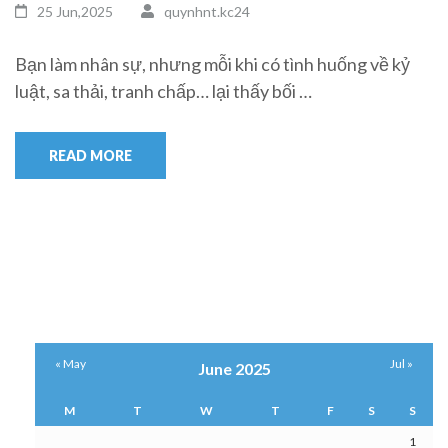
25 Jun,2025
quynhnt.kc24
Bạn làm nhân sự, nhưng mỗi khi có tình huống về kỷ
luật, sa thải, tranh chấp… lại thấy bối …
READ MORE
« May
Jul »
June 2025
M
T
W
T
F
S
S
1