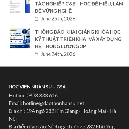
TÁC NGHIỆP C&B – HỌC ĐỂ HIỂU, LÀM
ĐỂ VỮNG NGHỀ
June 25th, 2026
THÔNG BÁO KHAI GIẢNG KHÓA HỌC
KỸ THUẬT TRIỂN KHAI VÀ XÂY DỰNG
HỆ THỐNG LƯƠNG 3P
June 24th, 2026
HỌC VIỆN NHÂN SƯ – GSA
Hotline 0838.833.616
Email: hotline@daotaonhansu.net
Địa chỉ: 19A ngõ 282 Kim Giang - Hoàng Mai - Hà
Nội
Địa điểm đào tạo: Số 4 ngách 7 ngõ 282 Khương