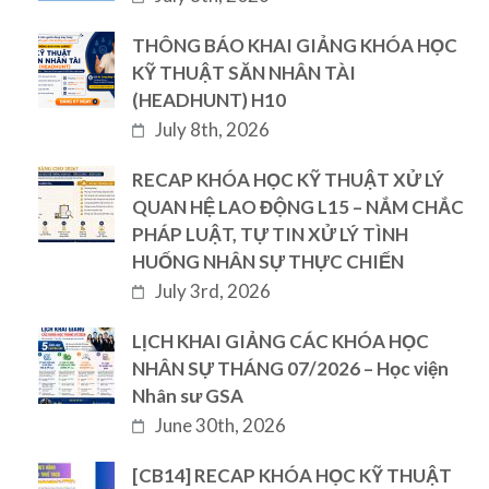
THÔNG BÁO KHAI GIẢNG KHÓA HỌC
KỸ THUẬT SĂN NHÂN TÀI
(HEADHUNT) H10
July 8th, 2026
RECAP KHÓA HỌC KỸ THUẬT XỬ LÝ
QUAN HỆ LAO ĐỘNG L15 – NẮM CHẮC
PHÁP LUẬT, TỰ TIN XỬ LÝ TÌNH
HUỐNG NHÂN SỰ THỰC CHIẾN
July 3rd, 2026
LỊCH KHAI GIẢNG CÁC KHÓA HỌC
NHÂN SỰ THÁNG 07/2026 – Học viện
Nhân sư GSA
June 30th, 2026
[CB14] RECAP KHÓA HỌC KỸ THUẬT