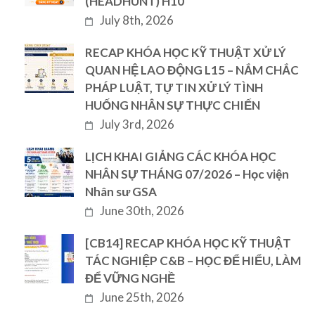
(HEADHUNT) H10
July 8th, 2026
RECAP KHÓA HỌC KỸ THUẬT XỬ LÝ
QUAN HỆ LAO ĐỘNG L15 – NẮM CHẮC
PHÁP LUẬT, TỰ TIN XỬ LÝ TÌNH
HUỐNG NHÂN SỰ THỰC CHIẾN
July 3rd, 2026
LỊCH KHAI GIẢNG CÁC KHÓA HỌC
NHÂN SỰ THÁNG 07/2026 – Học viện
Nhân sư GSA
June 30th, 2026
[CB14] RECAP KHÓA HỌC KỸ THUẬT
TÁC NGHIỆP C&B – HỌC ĐỂ HIỂU, LÀM
ĐỂ VỮNG NGHỀ
June 25th, 2026