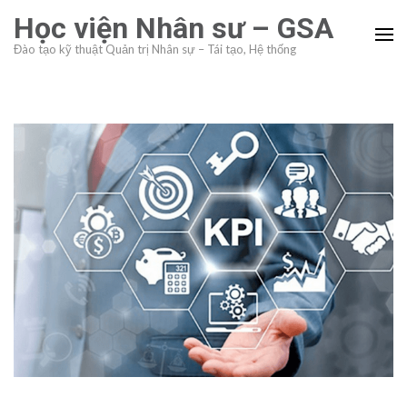
Skip
Học viện Nhân sư – GSA
to
Đào tạo kỹ thuật Quản trị Nhân sự – Tái tạo, Hệ thống
content
(Press
Enter)