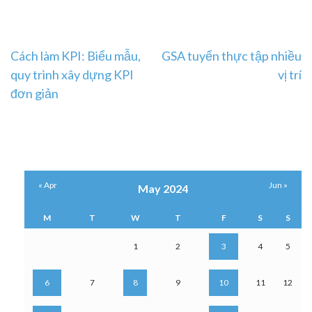
Post
Cách làm KPI: Biểu mẫu,
GSA tuyển thực tập nhiều
quy trình xây dựng KPI
vị trí
navigation
đơn giản
« Apr
Jun »
May 2024
M
T
W
T
F
S
S
1
2
3
4
5
6
7
8
9
10
11
12