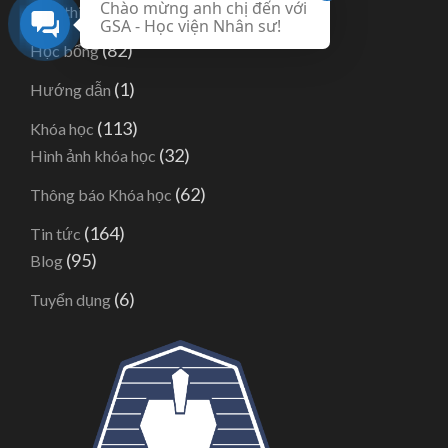
Chào mừng anh chị đến với
(11)
Giới thiệu
GSA - Học viện Nhân sư!
(82)
Học bổng
(1)
Hướng dẫn
(113)
Khóa học
(32)
Hình ảnh khóa học
(62)
Thông báo Khóa học
(164)
Tin tức
(95)
Blog
(6)
Tuyển dụng