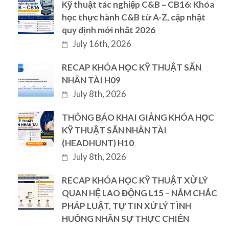
Kỹ thuật tác nghiệp C&B – CB16: Khóa
học thực hành C&B từ A-Z, cập nhật
quy định mới nhất 2026
July 16th, 2026
RECAP KHÓA HỌC KỸ THUẬT SĂN
NHÂN TÀI H09
July 8th, 2026
THÔNG BÁO KHAI GIẢNG KHÓA HỌC
KỸ THUẬT SĂN NHÂN TÀI
(HEADHUNT) H10
July 8th, 2026
RECAP KHÓA HỌC KỸ THUẬT XỬ LÝ
QUAN HỆ LAO ĐỘNG L15 – NẮM CHẮC
PHÁP LUẬT, TỰ TIN XỬ LÝ TÌNH
HUỐNG NHÂN SỰ THỰC CHIẾN