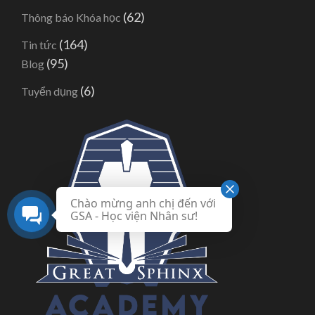
(62)
Thông báo Khóa học
(164)
Tin tức
(95)
Blog
(6)
Tuyển dụng
Chào mừng anh chị đến với
GSA - Học viện Nhân sư!