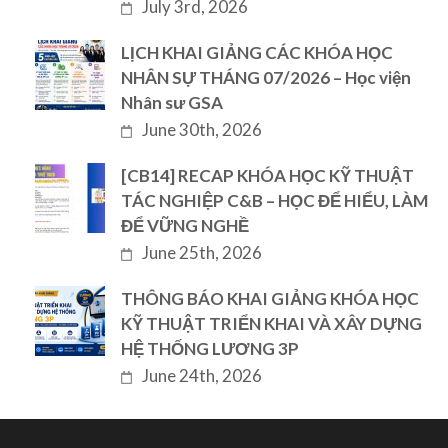
July 3rd, 2026
LỊCH KHAI GIẢNG CÁC KHÓA HỌC
NHÂN SỰ THÁNG 07/2026 – Học viện
Nhân sư GSA
June 30th, 2026
[CB14] RECAP KHÓA HỌC KỸ THUẬT
TÁC NGHIỆP C&B – HỌC ĐỂ HIỂU, LÀM
ĐỂ VỮNG NGHỀ
June 25th, 2026
THÔNG BÁO KHAI GIẢNG KHÓA HỌC
KỸ THUẬT TRIỂN KHAI VÀ XÂY DỰNG
HỆ THỐNG LƯƠNG 3P
June 24th, 2026