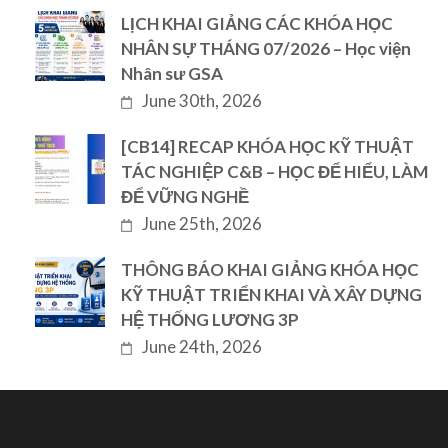
LỊCH KHAI GIẢNG CÁC KHÓA HỌC
NHÂN SỰ THÁNG 07/2026 – Học viện
Nhân sư GSA
June 30th, 2026
[CB14] RECAP KHÓA HỌC KỸ THUẬT
TÁC NGHIỆP C&B – HỌC ĐỂ HIỂU, LÀM
ĐỂ VỮNG NGHỀ
June 25th, 2026
THÔNG BÁO KHAI GIẢNG KHÓA HỌC
KỸ THUẬT TRIỂN KHAI VÀ XÂY DỰNG
HỆ THỐNG LƯƠNG 3P
June 24th, 2026