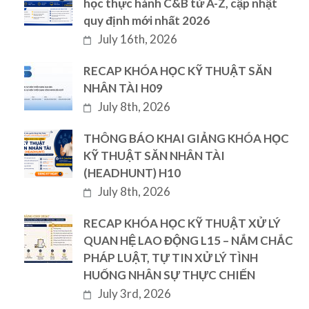
học thực hành C&B từ A-Z, cập nhật
quy định mới nhất 2026
July 16th, 2026
RECAP KHÓA HỌC KỸ THUẬT SĂN
NHÂN TÀI H09
July 8th, 2026
THÔNG BÁO KHAI GIẢNG KHÓA HỌC
KỸ THUẬT SĂN NHÂN TÀI
(HEADHUNT) H10
July 8th, 2026
RECAP KHÓA HỌC KỸ THUẬT XỬ LÝ
QUAN HỆ LAO ĐỘNG L15 – NẮM CHẮC
PHÁP LUẬT, TỰ TIN XỬ LÝ TÌNH
HUỐNG NHÂN SỰ THỰC CHIẾN
July 3rd, 2026