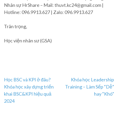
Nhân sự HrShare – Mail: thuvt.kc24@gmail.com |
Hotline: 096.9913.627 | Zalo: 096.9913.627
Trân trọng,
Học viện nhân sư (GSA)
Post
Học BSC và KPI ở đâu?
Khóa học Leadership
Khóa học xây dựng triển
Training – Làm Sếp “Dễ”
navigation
khai BSC&KPI hiệu quả
hay “Khó”
2024