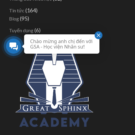
(164)
Tin tức
(95)
Blog
(6)
Tuyển dụng
Chào mừng anh chị đến với
GSA - Học viện Nhân sư!