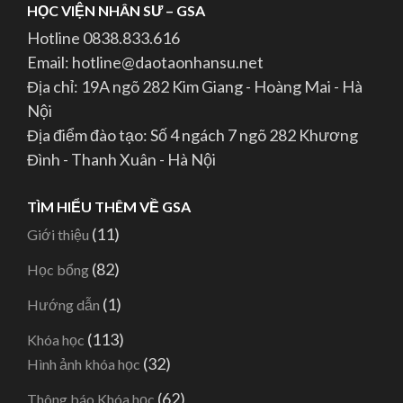
HỌC VIỆN NHÂN SƯ – GSA
Hotline 0838.833.616
Email: hotline@daotaonhansu.net
Địa chỉ: 19A ngõ 282 Kim Giang - Hoàng Mai - Hà
Nội
Địa điểm đào tạo: Số 4 ngách 7 ngõ 282 Khương
Đình - Thanh Xuân - Hà Nội
TÌM HIỂU THÊM VỀ GSA
(11)
Giới thiệu
(82)
Học bổng
(1)
Hướng dẫn
(113)
Khóa học
(32)
Hình ảnh khóa học
(62)
Thông báo Khóa học