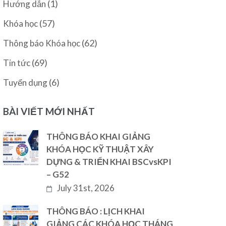
(1)
Hướng dẫn
(57)
Khóa học
(62)
Thông báo Khóa học
(69)
Tin tức
(6)
Tuyển dụng
BÀI VIẾT MỚI NHẤT
THÔNG BÁO KHAI GIẢNG
KHÓA HỌC KỸ THUẬT XÂY
DỰNG & TRIỂN KHAI BSCvsKPI
– G52
July 31st, 2026
THÔNG BÁO : LỊCH KHAI
GIẢNG CÁC KHÓA HỌC THÁNG