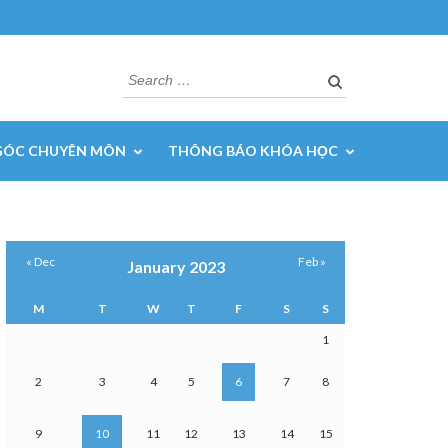
Search
for:
GÓC CHUYÊN MÔN
THÔNG BÁO KHÓA HỌC
« Dec
Feb »
January 2023
M
T
W
T
F
S
S
1
2
3
4
5
6
7
8
9
10
11
12
13
14
15