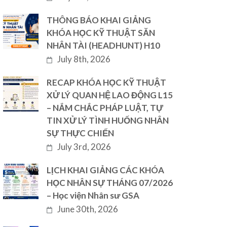
THÔNG BÁO KHAI GIẢNG
KHÓA HỌC KỸ THUẬT SĂN
NHÂN TÀI (HEADHUNT) H10
July 8th, 2026
RECAP KHÓA HỌC KỸ THUẬT
XỬ LÝ QUAN HỆ LAO ĐỘNG L15
– NẮM CHẮC PHÁP LUẬT, TỰ
TIN XỬ LÝ TÌNH HUỐNG NHÂN
SỰ THỰC CHIẾN
July 3rd, 2026
LỊCH KHAI GIẢNG CÁC KHÓA
HỌC NHÂN SỰ THÁNG 07/2026
– Học viện Nhân sư GSA
June 30th, 2026