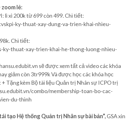
 zoom lẻ:
lì xì 200k từ 699 còn 499. Chi tiết:
vskpi-ky-thuat-xay-dung-va-trien-khai-nhieu-
8k. Chi tiết:
-ky-thuat-xay-trien-khai-he-thong-luong-nhieu-
hansu.edubit.vn sẽ được xem tất cả video các khóa
 nay giảm còn 3tr999k Và được học các khóa học
c + Tặng kèm Bộ tài liệu Quản trị Nhân sự ICPO trị
ansu.edubit.vn/combo/membership-toan-bo-cac-
vien-du-thinh
ái tạo Hệ thống Quản trị Nhân sự bài bản”,
GSA xin