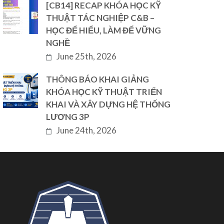
[CB14] RECAP KHÓA HỌC KỸ
THUẬT TÁC NGHIỆP C&B –
HỌC ĐỂ HIỂU, LÀM ĐỂ VỮNG
NGHỀ
June 25th, 2026
THÔNG BÁO KHAI GIẢNG
KHÓA HỌC KỸ THUẬT TRIỂN
KHAI VÀ XÂY DỰNG HỆ THỐNG
LƯƠNG 3P
June 24th, 2026