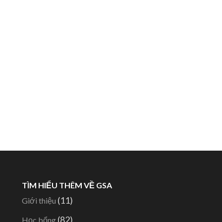
TÌM HIỂU THÊM VỀ GSA
(11)
Giới thiệu
(82)
Học bổng