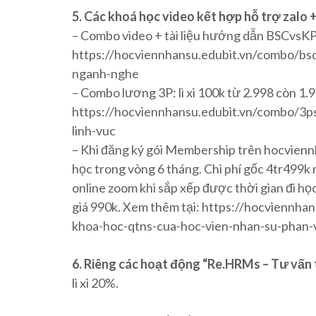
5. Các khoá học video kết hợp hỗ trợ zalo +
– Combo video + tài liệu hướng dẫn BSCvsKPI: 
https://hocviennhansu.edubit.vn/combo/bsc
nganh-nghe
– Combo lương 3P: lì xì 100k từ 2.998 còn 1.99
https://hocviennhansu.edubit.vn/combo/3ps
linh-vuc
– Khi đăng ký gói Membership trên hocvienn
học trong vòng 6 tháng. Chi phí gốc 4tr499k
online zoom khi sắp xếp được thời gian đi họ
giá 990k. Xem thêm tại: https://hocviennh
khoa-hoc-qtns-cua-hoc-vien-nhan-su-phan-
6. Riêng các hoạt động “Re.HRMs – Tư vấn t
lì xì 20%.