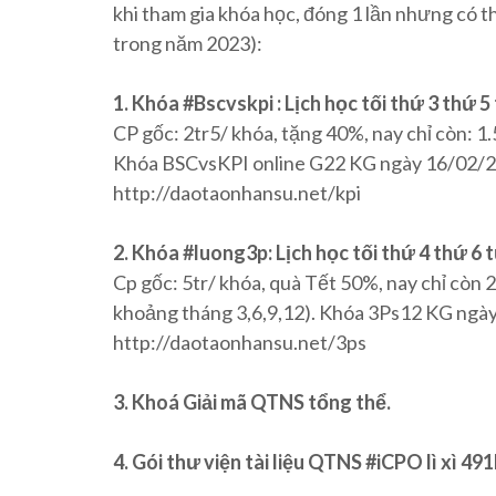
khi tham gia khóa học, đóng 1 lần nhưng có th
trong năm 2023):
1. Khóa #Bscvskpi : Lịch học tối thứ 3 thứ 
CP gốc: 2tr5/ khóa, tặng 40%, nay chỉ còn: 1
Khóa BSCvsKPI online G22 KG ngày 16/02/20
http://daotaonhansu.net/kpi
2. Khóa #luong3p: Lịch học tối thứ 4 thứ 6
Cp gốc: 5tr/ khóa, quà Tết 50%, nay chỉ còn 2
khoảng tháng 3,6,9,12). Khóa 3Ps12 KG ngày
http://daotaonhansu.net/3ps
3. Khoá Giải mã QTNS tổng thể.
4. Gói thư viện tài liệu QTNS #iCPO lì xì 49