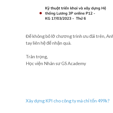
Để không bỏ lỡ chương trình ưu đãi trên, Anh
tay liên hệ để nhận quà.
Trân trọng,
Học viện Nhân sư GS Academy
Post
Xây dựng KPI cho công ty mà chỉ tốn 499k?
navigation