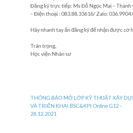
Đăng ký trực tiếp: Ms Đỗ Ngọc Mai – Thành
– Điện thoại : 083.88.33616/ Zalo: 036.990
Hãy nhanh tay ấn đăng ký để nhận được cơ h
Trân trọng,
Học viện Nhân sư
Post
THÔNG BÁO MỞ LỚP KỸ THUẬT XÂY D
VÀ TRIỂN KHAI BSC&KPI Online G12 –
navigation
28.12.2021