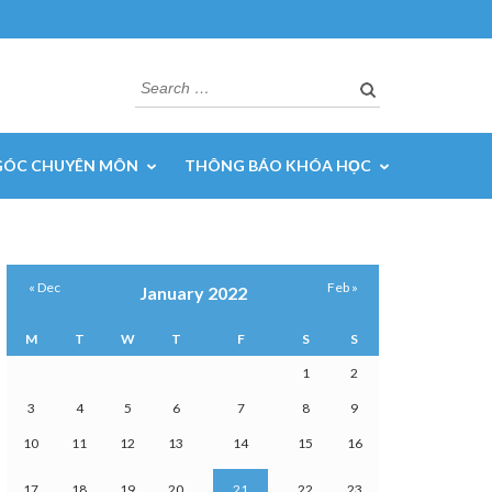
Search
for:
GÓC CHUYÊN MÔN
THÔNG BÁO KHÓA HỌC
« Dec
Feb »
January 2022
M
T
W
T
F
S
S
1
2
3
4
5
6
7
8
9
10
11
12
13
14
15
16
17
18
19
20
21
22
23