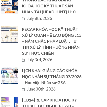
KHÓA HỌC KỸ THUẬT SĂN
NHÂN TÀI (HEADHUNT) H10
July 8th, 2026
RECAP KHÓA HỌC KỸ THUẬT
XỬ LÝ QUAN HỆ LAO ĐỘNG L15
– NẮM CHẮC PHÁP LUẬT, TỰ
TIN XỬ LÝ TÌNH HUỐNG NHÂN
SỰ THỰC CHIẾN
July 3rd, 2026
LỊCH KHAI GIẢNG CÁC KHÓA
HỌC NHÂN SỰ THÁNG 07/2026
– Học viện Nhân sư GSA
June 30th, 2026
[CB14] RECAP KHÓA HỌC KỸ
THUẬT TÁC NGHIỆP C&B –