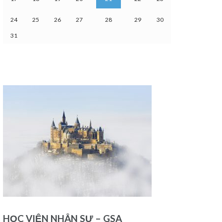
24
25
26
27
28
29
30
31
HỌC VIỆN NHÂN SƯ – GSA