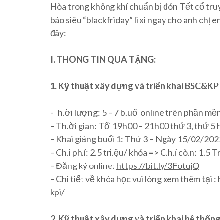
Hòa trong không khí chuẩn bị đón Tết cổ tru
báo siêu “blackfriday” lì xì ngay cho anh chị
đây:
I. THÔNG TIN QUÀ TẶNG:
1. Kỹ thuật xây dựng và triển khai BSC&KPI
-Th.ời lượng: 5 – 7 b.uổi online trên phần m
– Th.ời gian: Tối 19h00 – 21h00 thứ 3, thứ 5 
– Khai giảng buổi 1: Thứ 3 – Ngày 15/02/202
– Ch.i ph.í: 2.5 tri.ệu/ khóa => C.h.ỉ cò.n: 1
– Đăng ký online:
https://bit.ly/3FotujQ
– Chi tiết về khóa học vui lòng xem thêm tại :
kpi/
2. Kỹ thuật xây dựng và triển khai hệ thốn