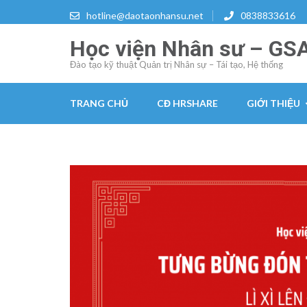
Skip
hotline@daotaonhansu.net
0838833616
to
Học viện Nhân sư – GS
content
(Press
Đào tạo kỹ thuật Quản trị Nhân sự – Tái tạo, Hệ thống
Enter)
TRANG CHỦ
CĐ HRSHARE
GIỚI THIỆU