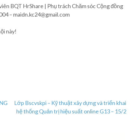
 viên BQT HrShare | Phụ trách Chăm sóc Cộng đồng
4.004 – maidn.kc24@gmail.com
ội này!
ỰNG
Lớp Bscvskpi – Kỹ thuật xây dựng và triển khai
hệ thống Quản trị hiệu suất online G13 – 15/2