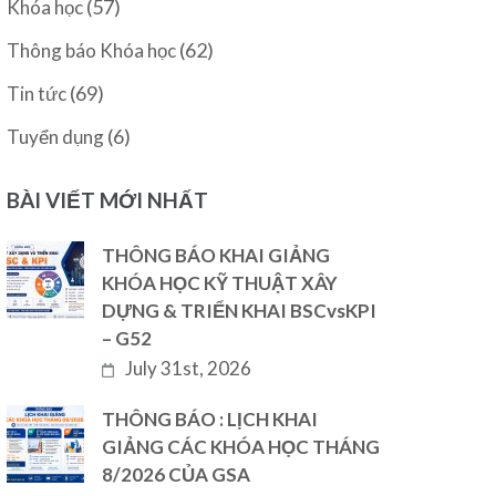
(57)
Khóa học
(62)
Thông báo Khóa học
(69)
Tin tức
(6)
Tuyển dụng
BÀI VIẾT MỚI NHẤT
THÔNG BÁO KHAI GIẢNG
KHÓA HỌC KỸ THUẬT XÂY
DỰNG & TRIỂN KHAI BSCvsKPI
– G52
July 31st, 2026
THÔNG BÁO : LỊCH KHAI
GIẢNG CÁC KHÓA HỌC THÁNG
8/2026 CỦA GSA