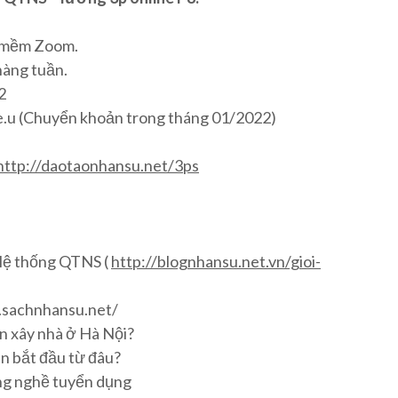
ần mềm Zoom.
hàng tuần.
2
 Tr.ie.u (Chuyển khoản trong tháng 01/2022)
http://daotaonhansu.net/3ps
Hệ thống QTNS (
http://blognhansu.net.vn/gioi-
w.sachnhansu.net/
ền xây nhà ở Hà Nội?
ên bắt đầu từ đâu?
ng nghề tuyển dụng