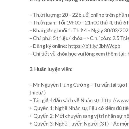
– Th.ời lượng: 20 – 22 b.uổi online trên ph
– Th.ời gian: Tối 19h00 – 21h00 thứ 4, thứ 6 
– Khai giảng buổi 1: Thứ 4 – Ngày 30/03/202
– Ch.i ph.í: 5 tri.ệu/ khóa => C.h.ỉ cò.n: 2.5
– Đăng ký online:
https://bit.ly/3bhWcpb
– Chi tiết về khóa học vui lòng xem thêm tại :
3. Huấn luyện viên:
– Mr Nguyễn Hùng Cường – Tư vấn tái tạo 
thieu/
)
– Tác giả 4 đầu sách về Nhân sự: http://ww
+ Quyển 1: Nghề Nhân sự, liệu có kiếm đủ ti
+ Quyển 2: Mới chuyển sang vị trí nhân sự n
+ Quyển 3: Nghề Tuyển Người (3T) – Ác mộ