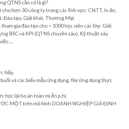
ng QTNS cần có là gì?
 cho hơn 30 công ty trong các lĩnh vực: CNTT, In ấn,
ật, Đào tạo, Giải khát, Thương Mại
ham gia đào tạo cho > 1000 học viên các lớp: Giải
ựng BSC và KPI (QTNS chuyên sâu), Kỹ thuật xây
việc….
c tiếp.
buổi và các biểu mẫu ứng dụng, file ứng dụng thực
 học lại ho.àn toàn mi.ễn p.hí.
 BƯỚC MỘT trên mô hình DOANH NGHIỆP GIẢ ĐỊNH