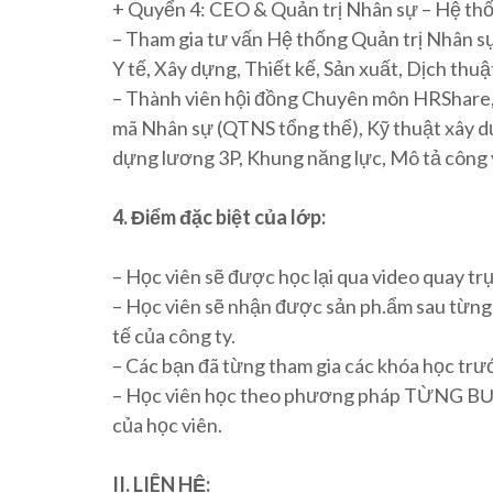
+ Quyển 4: CEO & Quản trị Nhân sự – Hệ thố
– Tham gia tư vấn Hệ thống Quản trị Nhân sự
Y tế, Xây dựng, Thiết kế, Sản xuất, Dịch thu
– Thành viên hội đồng Chuyên môn HRShare, t
mã Nhân sự (QTNS tổng thể), Kỹ thuật xây d
dựng lương 3P, Khung năng lực, Mô tả công 
4. Điểm đặc biệt của lớp:
– Học viên sẽ được học lại qua video quay trự
– Học viên sẽ nhận được sản ph.ẩm sau từng 
tế của công ty.
– Các bạn đã từng tham gia các khóa học trước
– Học viên học theo phương pháp TỪNG
của học viên.
II. LIÊN HỆ: