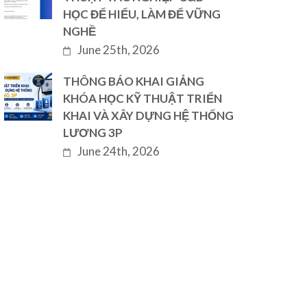
HỌC ĐỂ HIỂU, LÀM ĐỂ VỮNG
NGHỀ
June 25th, 2026
THÔNG BÁO KHAI GIẢNG
KHÓA HỌC KỸ THUẬT TRIỂN
KHAI VÀ XÂY DỰNG HỆ THỐNG
LƯƠNG 3P
June 24th, 2026