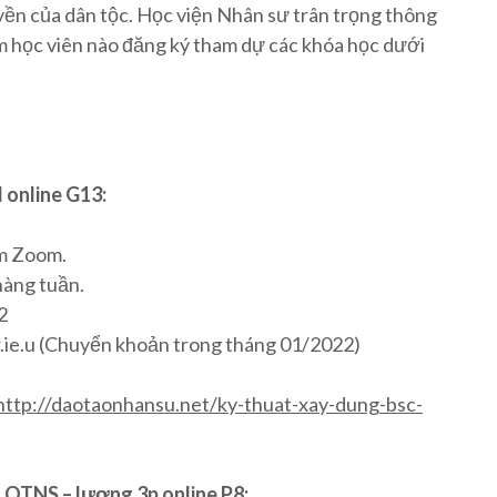
yền của dân tộc. Học viện Nhân sư trân trọng thông
 em học viên nào đăng ký tham dự các khóa học dưới
 online G13:
ềm Zoom.
hàng tuần.
2
.5 Tr.ie.u (Chuyển khoản trong tháng 01/2022)
http://daotaonhansu.net/ky-thuat-xay-dung-bsc-
g QTNS – lương 3p online P8: