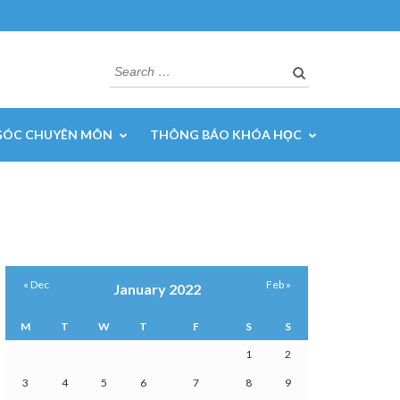
Search
for:
GÓC CHUYÊN MÔN
THÔNG BÁO KHÓA HỌC
« Dec
Feb »
January 2022
M
T
W
T
F
S
S
1
2
3
4
5
6
7
8
9