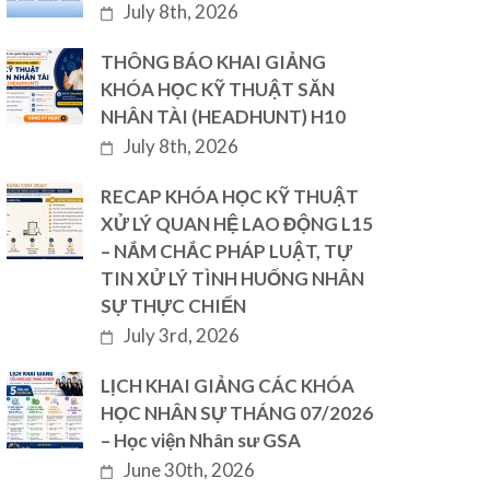
July 8th, 2026
THÔNG BÁO KHAI GIẢNG
KHÓA HỌC KỸ THUẬT SĂN
NHÂN TÀI (HEADHUNT) H10
July 8th, 2026
RECAP KHÓA HỌC KỸ THUẬT
XỬ LÝ QUAN HỆ LAO ĐỘNG L15
– NẮM CHẮC PHÁP LUẬT, TỰ
TIN XỬ LÝ TÌNH HUỐNG NHÂN
SỰ THỰC CHIẾN
July 3rd, 2026
LỊCH KHAI GIẢNG CÁC KHÓA
HỌC NHÂN SỰ THÁNG 07/2026
– Học viện Nhân sư GSA
June 30th, 2026