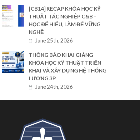
[CB14] RECAP KHÓA HỌC KỸ
THUẬT TÁC NGHIỆP C&B –
HỌC ĐỂ HIỂU, LÀM ĐỂ VỮNG
NGHỀ
June 25th, 2026
THÔNG BÁO KHAI GIẢNG
KHÓA HỌC KỸ THUẬT TRIỂN
KHAI VÀ XÂY DỰNG HỆ THỐNG
LƯƠNG 3P
June 24th, 2026