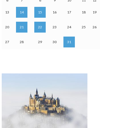
6
7
8
9
10
11
12
13
14
15
16
17
18
19
20
21
22
23
24
25
26
27
28
29
30
31