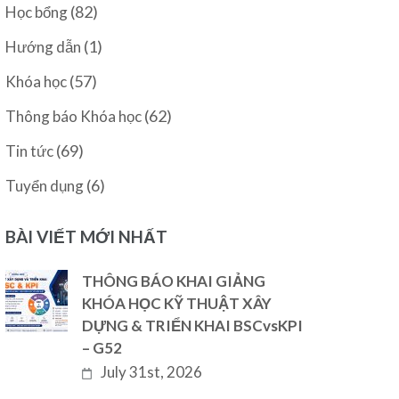
(82)
Học bổng
(1)
Hướng dẫn
(57)
Khóa học
(62)
Thông báo Khóa học
(69)
Tin tức
(6)
Tuyển dụng
BÀI VIẾT MỚI NHẤT
THÔNG BÁO KHAI GIẢNG
KHÓA HỌC KỸ THUẬT XÂY
DỰNG & TRIỂN KHAI BSCvsKPI
– G52
July 31st, 2026