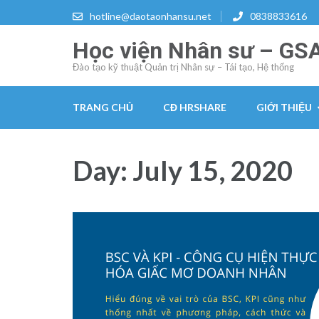
Skip
hotline@daotaonhansu.net
0838833616
to
Học viện Nhân sư – GS
content
(Press
Đào tạo kỹ thuật Quản trị Nhân sự – Tái tạo, Hệ thống
Enter)
TRANG CHỦ
CĐ HRSHARE
GIỚI THIỆU
Day:
July 15, 2020