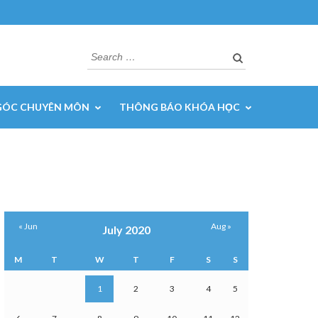
Search
for:
GÓC CHUYÊN MÔN
THÔNG BÁO KHÓA HỌC
« Jun
Aug »
July 2020
M
T
W
T
F
S
S
1
2
3
4
5