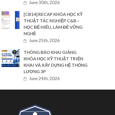
June 30th, 2026
[CB14] RECAP KHÓA HỌC KỸ
THUẬT TÁC NGHIỆP C&B –
HỌC ĐỂ HIỂU, LÀM ĐỂ VỮNG
NGHỀ
June 25th, 2026
THÔNG BÁO KHAI GIẢNG
KHÓA HỌC KỸ THUẬT TRIỂN
KHAI VÀ XÂY DỰNG HỆ THỐNG
LƯƠNG 3P
June 24th, 2026