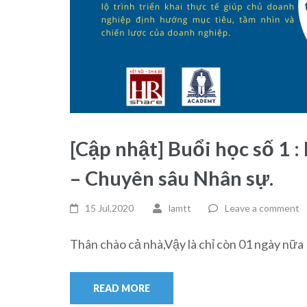
[Cập nhật] Buổi học số 1 :
– Chuyên sâu Nhân sự.
15 Jul,2020
lamtt
Leave a comment
Thân chào cả nhà,Vậy là chỉ còn 01 ngày nữa 
READ MORE