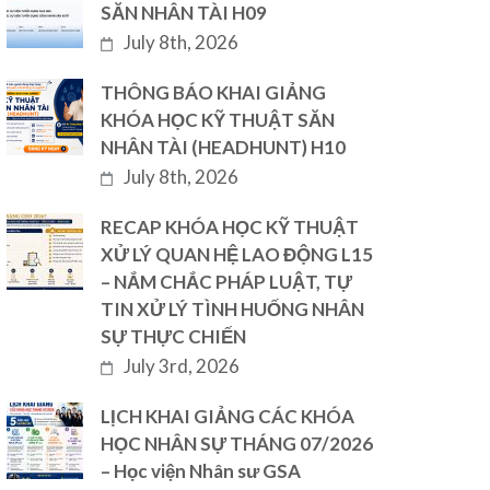
SĂN NHÂN TÀI H09
July 8th, 2026
THÔNG BÁO KHAI GIẢNG
KHÓA HỌC KỸ THUẬT SĂN
NHÂN TÀI (HEADHUNT) H10
July 8th, 2026
RECAP KHÓA HỌC KỸ THUẬT
XỬ LÝ QUAN HỆ LAO ĐỘNG L15
– NẮM CHẮC PHÁP LUẬT, TỰ
TIN XỬ LÝ TÌNH HUỐNG NHÂN
SỰ THỰC CHIẾN
July 3rd, 2026
LỊCH KHAI GIẢNG CÁC KHÓA
HỌC NHÂN SỰ THÁNG 07/2026
– Học viện Nhân sư GSA