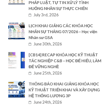
PHÁP LUẬT, TỰ TIN XỬ LÝ TÌNH
HUỐNG NHÂN SỰ THỰC CHIẾN
July 3rd, 2026
LỊCH KHAI GIẢNG CÁC KHÓA HỌC
NHÂN SỰ THÁNG 07/2026 – Học viện
Nhân sư GSA
June 30th, 2026
[CB14] RECAP KHÓA HỌC KỸ THUẬT
TÁC NGHIỆP C&B – HỌC ĐỂ HIỂU, LÀM
ĐỂ VỮNG NGHỀ
June 25th, 2026
THÔNG BÁO KHAI GIẢNG KHÓA HỌC
KỸ THUẬT TRIỂN KHAI VÀ XÂY DỰNG
HỆ THỐNG LƯƠNG 3P
June 24th, 2026