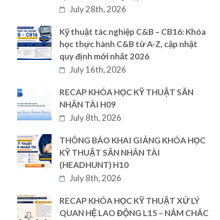
July 28th, 2026
Kỹ thuật tác nghiệp C&B – CB16: Khóa
học thực hành C&B từ A-Z, cập nhật
quy định mới nhất 2026
July 16th, 2026
RECAP KHÓA HỌC KỸ THUẬT SĂN
NHÂN TÀI H09
July 8th, 2026
THÔNG BÁO KHAI GIẢNG KHÓA HỌC
KỸ THUẬT SĂN NHÂN TÀI
(HEADHUNT) H10
July 8th, 2026
RECAP KHÓA HỌC KỸ THUẬT XỬ LÝ
QUAN HỆ LAO ĐỘNG L15 – NẮM CHẮC