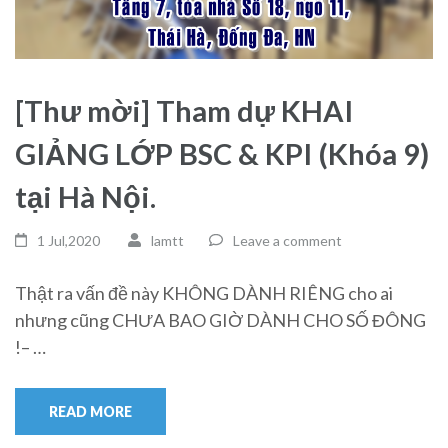
[Thư mời] Tham dự KHAI
GIẢNG LỚP BSC & KPI (Khóa 9)
tại Hà Nội.
1 Jul,2020
lamtt
Leave a comment
Thật ra vấn đề này KHÔNG DÀNH RIÊNG cho ai
nhưng cũng CHƯA BAO GIỜ DÀNH CHO SỐ ĐÔNG
!– …
READ MORE