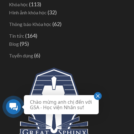
(113)
Khóa học
(32)
Hình ảnh khóa học
(62)
Thông báo Khóa học
(164)
Tin tức
(95)
Blog
(6)
Tuyển dụng
Chào mừng anh chị đến với
GSA - Học viện Nhân sư!