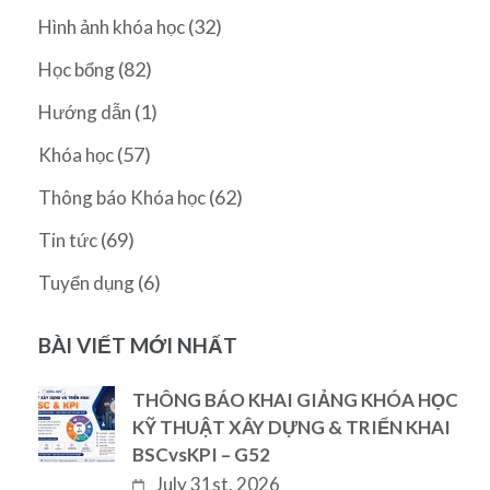
(32)
Hình ảnh khóa học
(82)
Học bổng
(1)
Hướng dẫn
(57)
Khóa học
(62)
Thông báo Khóa học
(69)
Tin tức
(6)
Tuyển dụng
BÀI VIẾT MỚI NHẤT
THÔNG BÁO KHAI GIẢNG KHÓA HỌC
KỸ THUẬT XÂY DỰNG & TRIỂN KHAI
BSCvsKPI – G52
July 31st, 2026