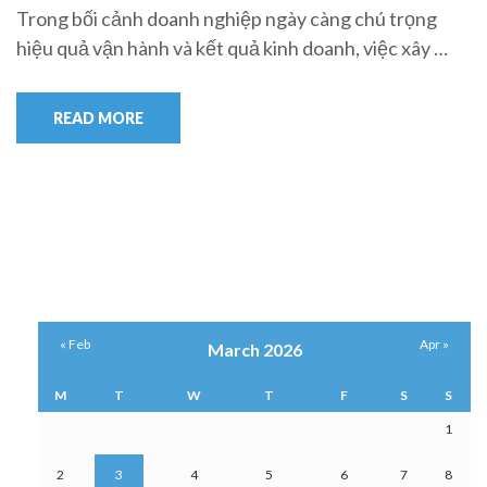
Trong bối cảnh doanh nghiệp ngày càng chú trọng
hiệu quả vận hành và kết quả kinh doanh, việc xây …
READ MORE
« Feb
Apr »
March 2026
M
T
W
T
F
S
S
1
2
3
4
5
6
7
8