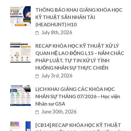
THÔNG BÁO KHAI GIẢNG KHÓA HỌC
KỸ THUẬT SĂN NHÂN TÀI
(HEADHUNT) H10
July 8th, 2026
RECAP KHÓA HỌC KỸ THUẬT XỬ LÝ
QUAN HỆ LAO ĐỘNG L15 – NẮM CHẮC
PHÁP LUẬT, TỰ TIN XỬ LÝ TÌNH
HUỐNG NHÂN SỰ THỰC CHIẾN
July 3rd, 2026
LỊCH KHAI GIẢNG CÁC KHÓA HỌC
NHÂN SỰ THÁNG 07/2026 – Học viện
Nhân sư GSA
June 30th, 2026
[CB14] RECAP KHÓA HỌC KỸ THUẬT