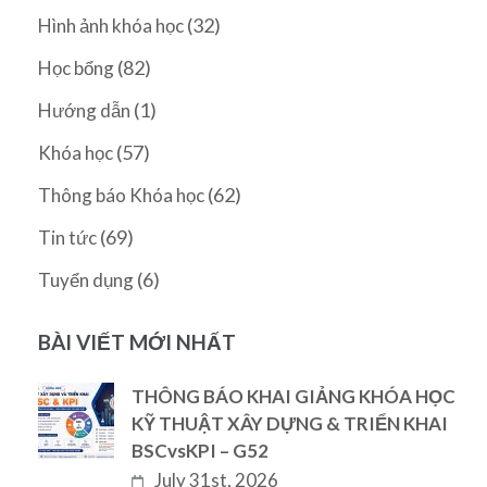
(32)
Hình ảnh khóa học
(82)
Học bổng
(1)
Hướng dẫn
(57)
Khóa học
(62)
Thông báo Khóa học
(69)
Tin tức
(6)
Tuyển dụng
BÀI VIẾT MỚI NHẤT
THÔNG BÁO KHAI GIẢNG KHÓA HỌC
KỸ THUẬT XÂY DỰNG & TRIỂN KHAI
BSCvsKPI – G52
July 31st, 2026