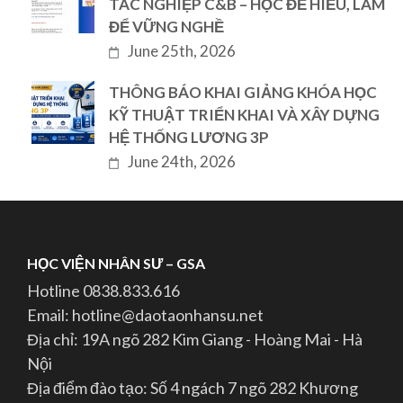
TÁC NGHIỆP C&B – HỌC ĐỂ HIỂU, LÀM
ĐỂ VỮNG NGHỀ
June 25th, 2026
THÔNG BÁO KHAI GIẢNG KHÓA HỌC
KỸ THUẬT TRIỂN KHAI VÀ XÂY DỰNG
HỆ THỐNG LƯƠNG 3P
June 24th, 2026
HỌC VIỆN NHÂN SƯ – GSA
Hotline 0838.833.616
Email: hotline@daotaonhansu.net
Địa chỉ: 19A ngõ 282 Kim Giang - Hoàng Mai - Hà
Nội
Địa điểm đào tạo: Số 4 ngách 7 ngõ 282 Khương