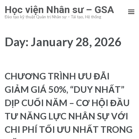
Skip
Học viện Nhân sư – GSA
to
Đào tạo kỹ thuật Quản trị Nhân sự – Tái tạo, Hệ thống
content
(Press
Enter)
Day:
January 28, 2026
CHƯƠNG TRÌNH ƯU ĐÃI
GIẢM GIÁ 50%, “DUY NHẤT”
DỊP CUỐI NĂM – CƠ HỘI ĐẦU
TƯ NĂNG LỰC NHÂN SỰ VỚI
CHI PHÍ TỐI ƯU NHẤT TRONG