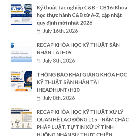
Kỹ thuật tác nghiệp C&B – CB16: Khóa
học thực hành C&B từ A-Z, cập nhật
quy định mới nhất 2026
July 16th, 2026
RECAP KHÓA HỌC KỸ THUẬT SĂN
NHÂN TÀI H09
July 8th, 2026
THÔNG BÁO KHAI GIẢNG KHÓA HỌC
KỸ THUẬT SĂN NHÂN TÀI
(HEADHUNT) H10
July 8th, 2026
RECAP KHÓA HỌC KỸ THUẬT XỬ LÝ
QUAN HỆ LAO ĐỘNG L15 – NẮM CHẮC
PHÁP LUẬT, TỰ TIN XỬ LÝ TÌNH
HUỐNG NHÂN SỰ THỰC CHIẾN