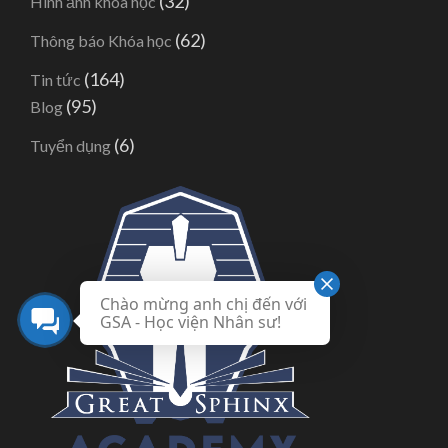
(32)
Hình ảnh khóa học
(62)
Thông báo Khóa học
(164)
Tin tức
(95)
Blog
(6)
Tuyển dụng
Chào mừng anh chị đến với
GSA - Học viện Nhân sư!