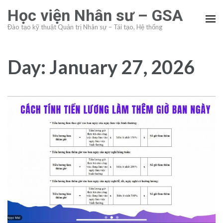
Skip
Học viện Nhân sư – GSA
to
Đào tạo kỹ thuật Quản trị Nhân sự – Tái tạo, Hệ thống
content
(Press
Enter)
Day:
January 27, 2026