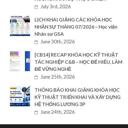
July 3rd, 2026
LỊCH KHAI GIẢNG CÁC KHÓA HỌC
NHÂN SỰ THÁNG 07/2026 – Học viện
Nhân sư GSA
June 30th, 2026
[CB14] RECAP KHÓA HỌC KỸ THUẬT
TÁC NGHIỆP C&B – HỌC ĐỂ HIỂU, LÀM
ĐỂ VỮNG NGHỀ
June 25th, 2026
THÔNG BÁO KHAI GIẢNG KHÓA HỌC
KỸ THUẬT TRIỂN KHAI VÀ XÂY DỰNG
HỆ THỐNG LƯƠNG 3P
June 24th, 2026